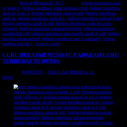
Posted in
Belajar Membaca FAST
|
Tagged
belajar membaca anak
sd kelas 1
,
belajar membaca anak sd kelas 2 pdf
,
belajar membaca
anak sd kelas 3
,
belajar membaca anak sd pdf
,
belajar membaca
anak tk
,
belajar membaca anak tk b
,
belajar membaca anak tk b pdf
,
belajar membaca anak tk pdf
,
belajar membaca anak tk tanpa
mengeja
,
belajar membaca bahasa indonesia
,
belajar membaca
candlestick pdf
,
belajar membaca dan menulis anak tk pdf
,
belajar
membaca hangul pdf
,
belajar membaca iqro 1 sampai 6
,
belajar
membaca kelas 1
|
Leave a reply
GURU BELAJAR MEMBACA ADALAH GURU
TERHEBAT DI DUNIA
Posted on
30/03/2022
by
BELAJAR MEMBACA
Reply