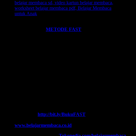
Ingin informasi lebih lengkap tentang
BELAJAR MEMBACA
FAST
? Silahkan klik:
METODE FAST
.
Ikutilah program-program kami dan media-media pembelajaran
yang kami miliki. Kami hadirkan untuk anda. Termasuk:
Pelatihan-
Pelatihan
yang kami selenggarakan. Bisa klik pada menu-menu di
website ini.
Every Leader is a Reader.
Salam FAST!!
Info Lengkap, Hubungi Kami:
SUPERNOVA CONSULTING
HOTLINE-1:
+62 852 3046 8161 (
WhatsApp
, Call, SMS)
HOTLINE-2:
+62 852 3123 6622 (
WhatsApp
, Call, SMS)
Contact Center:
(0341) 754 358
Chat WA FAST:
http://bit.ly/BukuFAST
Email:
belajarmembacaFAST@gmail.com
Web:
www.belajarmembaca.co.id
TOKOPEDIA FAST
, Klik:
Tokopedia.com/belajarmembaca