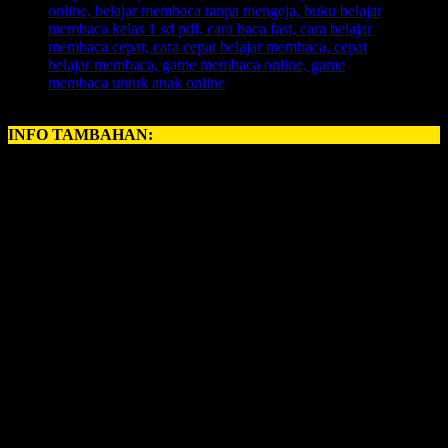
INFO TAMBAHAN:
Perihal
BELAJAR MEMBACA ANAK
, kerapkali orangtua
memiliki problem yang amat krusial perihal:
cara mengajarkan membaca pada anak
. Namun, sebuah kabar
gembira, karena sekarang telah hadir untuk anda, ayah bunda
semuanya, yang ingin memberikan pelajaran
Belajar Membaca
untuk anak anda.
INOVASI BARU – BELAJAR MEMBACA FAST
Revolusi Belajar Membaca Pertama di Indonesia.
Permainan Belajar Membaca yang 700 Kali Lipat Lebih
Cepat dari Metode Konvensional.
1 Hari Anak Langsung Bisa Membaca.
Anak Langsung Bisa Hafal Semua Huruf Dalam Tempo
Waktu yang Cepat, Tanpa Perlu Menghafalnya.
Inilah Belajar Membaca Unik, Kreatif, dan Inovatif.