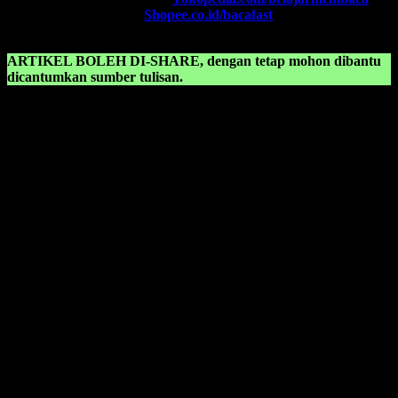
SHOPEE FAST
, Klik:
Shopee.co.id/bacafast
ARTIKEL BOLEH DI-SHARE, dengan tetap mohon dibantu
dicantumkan sumber tulisan.
KONSULTASIKAN KEPADA KAMI TENTANG:
Belajar membaca anak sd kelas 2 pdf
Belajar membaca anak sd kelas 3
Belajar membaca anak sd kelas 1
Belajar membaca anak sd pdf
Belajar membaca anak tk
Belajar membaca anak tk b
Belajar membaca anak tk b pdf
Belajar membaca anak tk pdf
Belajar membaca anak tk tanpa mengeja
Belajar membaca bahasa indonesia
Belajar membaca candlestick pdf
Belajar membaca dan menulis anak tk pdf
Belajar membaca hangul pdf
Belajar membaca iqro 1 sampai 6
Belajar membaca kelas 1