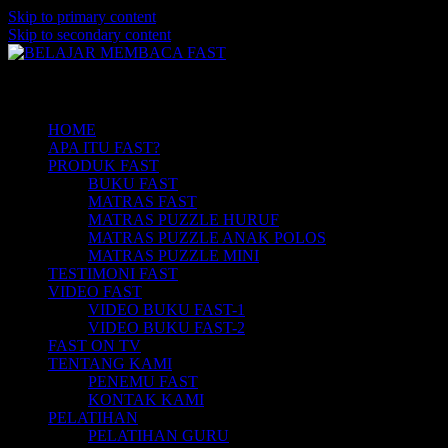
Skip to primary content
Skip to secondary content
Belajar Membaca Anak | Buku Belajar
BELAJAR MEMBACA FAST
Main menu
Membaca | Cara Cepat Belajar Membaca |
Game Belajar Membaca | Cara Belajar
HOME
APA ITU FAST?
Membaca | Hub: 08233 100 4433
PRODUK FAST
BUKU FAST
MATRAS FAST
MATRAS PUZZLE HURUF
MATRAS PUZZLE ANAK POLOS
MATRAS PUZZLE MINI
TESTIMONI FAST
VIDEO FAST
VIDEO BUKU FAST-1
VIDEO BUKU FAST-2
FAST ON TV
TENTANG KAMI
PENEMU FAST
KONTAK KAMI
PELATIHAN
PELATIHAN GURU