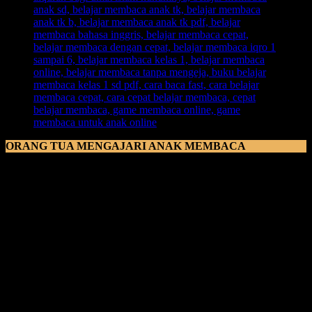
ORANG TUA MENGAJARI ANAK MEMBACA
Orang Tua Mengajari Anak Membaca
kadang banyak ditemui
orang tua yang tidak sabaran dalam mengajarkan anak membaca,
dampaknya akan memarahi sanga nak lah, malah kadang orang tua
stress sendiri dengan anak yang tidak bisa membaca dengan baik.
Jangan terburu-buru dalam mengajarkan anak membaca, karena
tidak semua anak memiliki pemahaman yang sama dalam menerima
ilmu belajar membaca, dan jga jangan sekali-kali membandingkan
anak dengan saudaranya, tetangganya, bahkan teman seusianya, itu
hanya akan membuat anak merasa terintimidasi dan tertekan.
Ketika anak kesulitan melafalkan bunyi bacaan suatu huruf, jangan
menyalahkan anak dan jangan juga sampai terucap
“begini saja,