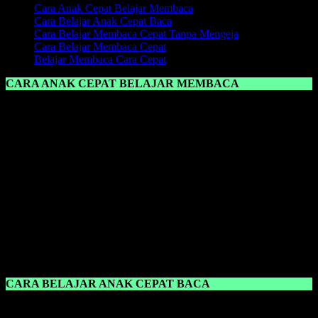
Cara Anak Cepat Belajar Membaca
Cara Belajar Anak Cepat Baca
Cara Belajar Membaca Cepat Tanpa Mengeja
Cara Belajar Membaca Cepat
Belajar Membaca Cara Cepat
CARA ANAK CEPAT BELAJAR MEMBACA
Cara Anak Cepat Belajar Membaca
adalah dengan memberikan
suatu metode yang pas untuk pembelajaran anak, jika dalam proses
pembelajaran belajar membaca, kemudian anak tidak nyaman
dengan metode yang diajarkan oleh sang guru maupun orang tua,
maka percuma saja, anak tidak akan menyerap bahkan memahami
ilmu belajar membaca yang telah diajarkan.
Namun ketika anak tidak bisa membaca, itu bukanlah suatu
kesalahan anak sepenuhnya, karena memang ada andil orang tua
maupun guru dalam mengajarkan
belajar membaca
. Ketika anak
belum pandai membaca, jangan salahkan anak, itu hanya akan
menambah kekhawatiran sang anak dan anak akan tambah malas
lagi untuk belajar membaca karena sering dimarahi bahkan dibentak.
CARA BELAJAR ANAK CEPAT BACA