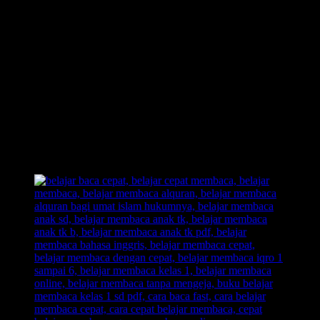
membaca yang akan mengajak anak untuk ikut andil dalam proses
pembelajaran belajar membaca.
Contoh;
Ketika anak membaca huruf, maka anak juga akan disuguhkan
dengan sebuah
ilustrasi gambar
yanga kan mengasah dan
membuat anak merekam jejak pembelajarannya dengan sangat baik.
Jika anak lupa akan suatu huruf, cukup memancing nya dengan kata
“Mirip apa?”
lalu anak akan dengan cepat bisa menghafal huruf
dan juga lebih cepat bisa membaca. Karena dalam
metode belajar
membaca FAST
, akan ada sebuah
huruf
dan
ilustrasi gambar
yang akan menumbuhkan saraf kreativitas anak untuk mengingat
huruf.