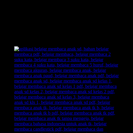
Out of The Box!! Membongkar pakem-pakem yang sudah
ada.
Belajar Membaca Anak yang menyenangkan.
Dengan Belajar Membaca FAST: anak senang, orangtua
senang, guru senang.
Inilah jawaban dari problem orangtua yang selama ini kerap
menjadikan urusan belajar membaca pada anak sebagai
momok yang meresahkan.