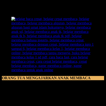
untuk mengulanginya, karena hal itu akan menjadikan anak
lebih
memiliki ingatan yang kuat
dalam kata-kata yang ada di cerita
maupun dalam hal pelafalannya.
ORANG TUA MENGAJARKAN ANAK MEMBACA
Orang Tua Mengajarkan Anak Membaca
bukan hanya sekedar
dalam mengajarkan cara pembacaaan atau bunyinya. Ajak anak
untuk berdiskusi sembari menceritakan cerita yang ada dalam
sebuah buku. Sekali-kali tanyakan kepada anak, apakah ia mengerti
maksud dari makna kata yang di dengar. Jika ia tidak mengerti,