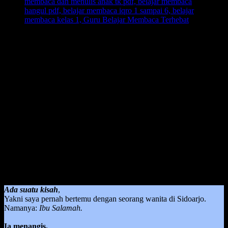
Guru Belajar Membaca Terhebat
– Guru adalah pembuka
cakrawala dunia pertama bagi anak, oleh karena itu bisa dikatakan
bahwa seorang guru apalagi guru dalam belajar membaca adalah
guru terhebat di dunia.
Bagi seorang anak, dalam melangsungkan pembelajaran belajar
membaca itu sangat memperhatikan siapa yang mengajar dan
dengan metode apa dia diajarkan dalam proses pembelajaran belajar
membaca tersebut.
Jika memang dalam praktiknya menggunakan metode yang tepat
ketika guru mengajarkan, maka dijamin anak akan berhasil dan
lancar dalam hal membaca di usia yang tepat. Dan yang akan
menjadi amal jariyah ketika seorang guru berhasil mengajarkan
suatu hal yang akan menjadi kebiasaan dia dalam kehidupan sehari-
hari.
Ada suatu kisah
,
Yakni saya pernah bertemu dengan seorang wanita di Sidoarjo.
Namanya:
Ibu Salamah.
Ia menangis.