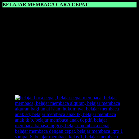
BELAJAR MEMBACA CARA CEPAT
Belajar Membaca Cara Cepat
sangat cocok digunakan untuk para
guru dan orang tua dalam mengajari anaknya belajar membaca.
Karena dalam sebuah metode yang dilihat cocok atau tidaknya itu
dalam proses pembelajaran, ketika anak malah bosan dan asik
sendiri dengan dunianya, berarti suatu metode pembelajaran tersebut
tidak cocok diajarkan kepada anak.
Dengan memilih
metode yang pas,
anak akan tambah senang dan
merasa tidak terbebani dengan pembelajaran baru yang harus ia
pelajari.Dengan
metode belajar membaca FAST
, anak langsung
akan
bisa membaca
dalam
hitungan detik
dan juga bahkan ada
yang
sehari langsung bisa membaca
dengan lancar. Segera miliki
buku belajar membaca FAST, dan langsung praktekkan kepada
anak. Dan lihat hasilnya!