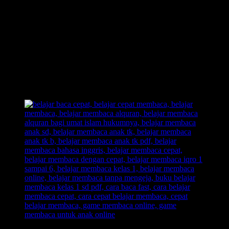
masak tidak bisa sih..”
Tunggu anak untuk bisa sendiri menyebutkan huruf tersebut, dan
disinilah orang tua diuji kesabarannya. Karena memang sejatinya
orang tua harus sabar dalam mengahadapai masa tumbuh kembang
sang anak.
Selamat berjuang bagi para orang tua yang mendidik anaknya
dengan penuh tantangan, anak akan mengerti apa yang diajarkan
kepadanya, dengan kunci kesabaran bagi orang tua dalam mendidik
sang anak.