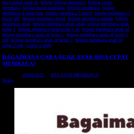
baca untuk anak tk
,
belajar belajar membaca
,
belajar cepat
membaca
,
belajar huruf sambung
,
Belajar membaca
,
belajar
membaca 4 suku kata
,
belajar membaca 5 huruf
,
belajar membaca 5
huruf pdf
,
belajar membaca abjad
,
belajar membaca adalah
,
belajar
membaca anak
,
belajar membaca anak anak
,
belajar membaca anak
kelas 1
,
belajar membaca anak kelas 1 sd
,
belajar membaca anak sd
,
belajar membaca anak sd kelas 1
,
belajar membaca anak sd kelas 1
pdf
,
belajar membaca anak sd kelas 2
,
belajar membaca anak sd
kelas 2 pdf
|
Leave a reply
BAGAIMANA CARA AGAR ANAK BISA CEPAT
MEMBACA?
Posted on
26/04/2022
by
BELAJAR MEMBACA
Reply