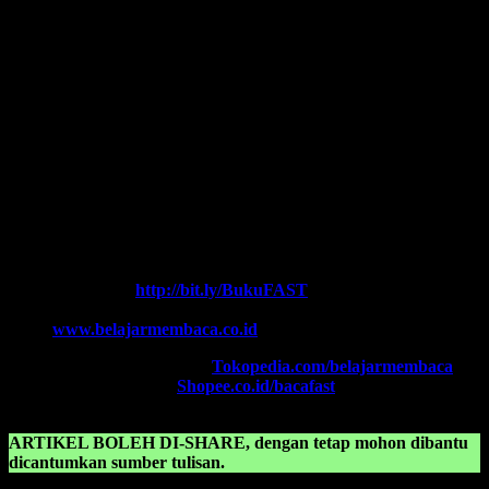
Ikutilah program-program kami dan media-media pembelajaran
yang kami miliki. Kami hadirkan untuk anda. Termasuk:
Pelatihan-
Pelatihan
yang kami selenggarakan. Bisa klik pada menu-menu di
website ini.
Every Leader is a Reader.
Salam FAST!!
Info Lengkap, Hubungi Kami:
SUPERNOVA CONSULTING
HOTLINE-1:
+62 852 3046 8161 (
WhatsApp
, Call, SMS)
HOTLINE-2:
+62 852 3123 6622 (
WhatsApp
, Call, SMS)
Contact Center:
(0341) 754 358
Chat WA FAST:
http://bit.ly/BukuFAST
Email:
belajarmembacaFAST@gmail.com
Web:
www.belajarmembaca.co.id
TOKOPEDIA FAST
, Klik:
Tokopedia.com/belajarmembaca
SHOPEE FAST
, Klik:
Shopee.co.id/bacafast
ARTIKEL BOLEH DI-SHARE, dengan tetap mohon dibantu
dicantumkan sumber tulisan.