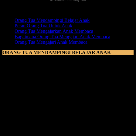
Daftar Isi:
Orang Tua Mendampingi Belajar Anak
Peran Orang Tua Untuk Anak
Orang Tua Mengajarkan Anak Membaca
Bagaimana Orang Tua Mengajari Anak Membaca
Orang Tua Mengajari Anak Membaca
ORANG TUA MENDAMPINGI BELAJAR ANAK
Orang Tua Mendampingi Belajar Anak
itu menjadi suatu hal yang
lumrah untuk para orang tua, karena memang sejatinya tempat
belajar pertama anak adalah orang tuanya. Dan jika dalam
pentahapan ini, orang tua melakukan suatu kesalahan dalam proses
belajar membaca, maka anak akan mengalami pengalaman yang
tidak menyenangkan bahkan akan berdampak pada nantinya
kelasungan anak dalam menerima ilmu baru khususnya dalam
proses
belajar membaca.
Maka dari itu sangat penting bagi orag tua untuk mempersiapkan
apa saja yang harus dipersiapkan untuk anak sehingga anak bisa
nyaman dan enjoy dalam menerima ilmu baru yang kita ajarkan.
Jangan memaksa anak untuk bisa ini dan itu, karena sejatinya anak
itu masih akan menjajah hal baru untuk sekedar mengetahuinya,