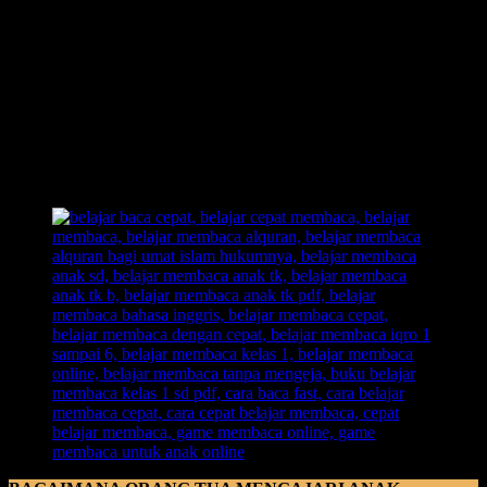
disinilah tugas orang tua untuk menjelaskan makna arti kata yang
ada dalam sebuah cerita.
Dengan begitu, anak bukan hanya mendengar cerita saja, namun
juga dengan mengerti maksud dari makna cerita yang ia dengar. Itu
juga akan menambah interaksi anak dengan orang tua, jika anak
masih tetap tidak mengerti makna dari cerita tersebut, coba dengan
menjelaskan dengan kata-kata yang setiap harinya dipakai yakni
bahasa sehari-hari, dijamin anak akan mengerti dengan baik maksud
dari cerita tersebut.