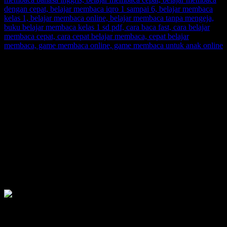
SUPERNOVA CONSULTING:
Citra Garden City Q9,
Ciputra Malang,
East Java, Indonesia
HUBUNGI
HOTLINE-1: +62 852 3046 8161
HOTLINE-2: +62 852 3123 6622
Contact Center: (0341) 754 358
Email: belajarmembacaFAST@gmail.com
Web: www.belajarmembaca.co.id
LINK CHAT WHATSAPP
Recent Posts