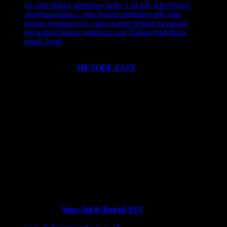
Ingin informasi lebih lengkap tentang
BELAJAR MEMBACA
FAST
? Silahkan klik:
METODE FAST
.
Ikutilah program-program kami dan media-media pembelajaran
yang kami miliki. Kami hadirkan untuk anda. Termasuk:
Pelatihan-
Pelatihan
yang kami selenggarakan. Bisa klik pada menu-menu di
website ini.
Every Leader is a Reader.
Salam FAST!!
Info Lengkap, Hubungi Kami:
SUPERNOVA CONSULTING
HOTLINE-1:
+62 852 3046 8161 (
WhatsApp
, Call, SMS)
HOTLINE-2:
+62 852 3123 6622 (
WhatsApp
, Call, SMS)
Contact Center:
(0341) 754 358
Chat WA FAST:
http://bit.ly/BukuFAST
Email:
belajarmembacaFAST@gmail.com