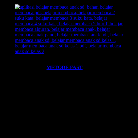
Ingin informasi lebih lengkap tentang
BELAJAR MEMBACA
FAST
? Silahkan klik:
METODE FAST
.
Ikutilah program-program kami dan media-media pembelajaran
yang kami miliki. Kami hadirkan untuk anda. Termasuk:
Pelatihan-
Pelatihan
yang kami selenggarakan. Bisa klik pada menu-menu di
website ini.
Every Leader is a Reader.
Salam FAST!!
Info Lengkap, Hubungi Kami:
SUPERNOVA CONSULTING
HOTLINE-1:
+62 852 3046 8161 (
WhatsApp
, Call, SMS)
HOTLINE-2:
+62 852 3123 6622 (
WhatsApp
, Call, SMS)