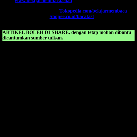
Web:
www.belajarmembaca.co.id
TOKOPEDIA FAST
, Klik:
Tokopedia.com/belajarmembaca
SHOPEE FAST
, Klik:
Shopee.co.id/bacafast
ARTIKEL BOLEH DI-SHARE, dengan tetap mohon dibantu
dicantumkan sumber tulisan.
KONSULTASIKAN KEPADA KAMI TENTANG:
Belajar membaca anak sd kelas 2 pdf
Belajar membaca anak sd kelas 3
Belajar membaca anak sd kelas 1
Belajar membaca anak sd pdf
Belajar membaca anak tk
Belajar membaca anak tk b
Belajar membaca anak tk b pdf
Belajar membaca anak tk pdf
Belajar membaca anak tk tanpa mengeja
Belajar membaca bahasa indonesia
Belajar membaca candlestick pdf
Belajar membaca dan menulis anak tk pdf
Belajar membaca hangul pdf
Belajar membaca iqro 1 sampai 6