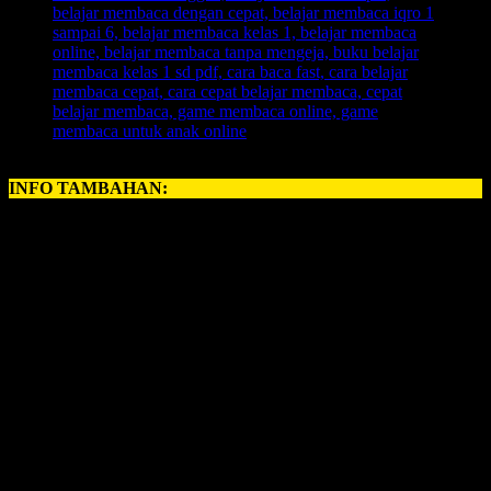
INFO TAMBAHAN:
Perihal
BELAJAR MEMBACA ANAK
, kerapkali orangtua
memiliki problem yang amat krusial perihal:
cara mengajarkan membaca pada anak
. Namun, sebuah kabar
gembira, karena sekarang telah hadir untuk anda, ayah bunda
semuanya, yang ingin memberikan pelajaran
Belajar Membaca
untuk anak anda.
INOVASI BARU – BELAJAR MEMBACA FAST
Revolusi Belajar Membaca Pertama di Indonesia.
Permainan Belajar Membaca yang 700 Kali Lipat Lebih
Cepat dari Metode Konvensional.
1 Hari Anak Langsung Bisa Membaca.
Anak Langsung Bisa Hafal Semua Huruf Dalam Tempo