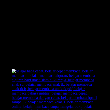
Metode Belajar Membaca FAST adalah sebuah metode belajar
membaca yang akan mengajak anak untuk ikut andil dalam proses
pembelajaran belajar membaca.
Contoh;
Ketika anak membaca huruf, maka anak juga akan disuguhkan
dengan sebuah
ilustrasi gambar
yanga kan mengasah dan
membuat anak merekam jejak pembelajarannya dengan sangat baik.
Jika anak lupa akan suatu huruf, cukup memancing nya dengan kata
“Mirip apa?”
lalu anak akan dengan cepat bisa menghafal huruf
dan juga lebih cepat bisa membaca. Karena dalam
metode belajar
membaca FAST
, akan ada sebuah
huruf
dan
ilustrasi gambar
yang akan menumbuhkan saraf kreativitas anak untuk mengingat
huruf.