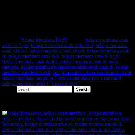
Belajar membaca bahasa indonesia untuk anak tk
Belajar membaca candlestick pdf
Belajar membaca dan menulis anak tk pdf
Belajar membaca hangul pdf
Belajar membaca iqro 1 sampai 6
Belajar membaca kelas 1
Posted in
Belajar Membaca FAST
|
Tagged
belajar membaca anak
sd kelas 2 pdf
,
belajar membaca anak sd kelas 3
,
belajar membaca
anak sd kls 1
,
belajar membaca anak sd pdf
,
belajar membaca anak
tk
,
belajar membaca anak tk b
,
belajar membaca anak tk b pdf
,
belajar membaca anak tk pdf
,
belajar membaca anak tk tanpa
mengeja
,
belajar membaca bahasa indonesia untuk anak tk
,
belajar
membaca candlestick pdf
,
belajar membaca dan menulis anak tk pdf
,
belajar membaca hangul pdf
,
belajar membaca iqro 1 sampai 6
,
belajar membaca kelas 1
|
Leave a reply
Search
SHARE