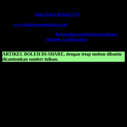
Contact Center:
(0341) 754 358
Chat WA FAST:
http://bit.ly/BukuFAST
Email:
belajarmembacaFAST@gmail.com
Web:
www.belajarmembaca.co.id
TOKOPEDIA FAST
, Klik:
Tokopedia.com/belajarmembaca
SHOPEE FAST
, Klik:
Shopee.co.id/bacafast
ARTIKEL BOLEH DI-SHARE, dengan tetap mohon dibantu
dicantumkan sumber tulisan.
KONSULTASIKAN KEPADA KAMI TENTANG:
Belajar membaca anak sd kelas 2 pdf
Belajar membaca anak sd kelas 3
Belajar membaca anak sd kls 1
Belajar membaca anak sd pdf
Belajar membaca anak tk
Belajar membaca anak tk b
Belajar membaca anak tk b pdf
Belajar membaca anak tk pdf
Belajar membaca anak tk tanpa mengeja