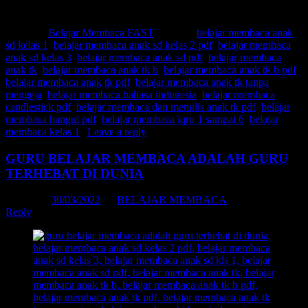
Belajar membaca kelas 1
Posted in
Belajar Membaca FAST
|
Tagged
belajar membaca anak
sd kelas 1
,
belajar membaca anak sd kelas 2 pdf
,
belajar membaca
anak sd kelas 3
,
belajar membaca anak sd pdf
,
belajar membaca
anak tk
,
belajar membaca anak tk b
,
belajar membaca anak tk b pdf
,
belajar membaca anak tk pdf
,
belajar membaca anak tk tanpa
mengeja
,
belajar membaca bahasa indonesia
,
belajar membaca
candlestick pdf
,
belajar membaca dan menulis anak tk pdf
,
belajar
membaca hangul pdf
,
belajar membaca iqro 1 sampai 6
,
belajar
membaca kelas 1
|
Leave a reply
GURU BELAJAR MEMBACA ADALAH GURU
TERHEBAT DI DUNIA
Posted on
30/03/2022
by
BELAJAR MEMBACA
Reply