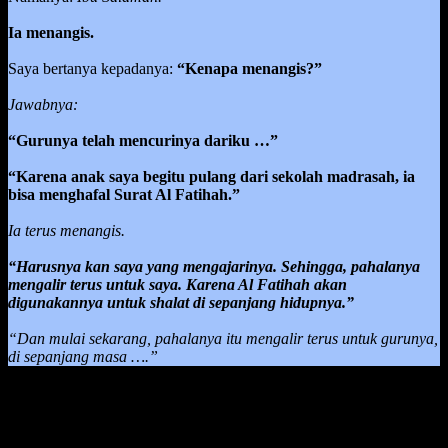
Ia menangis.
Saya bertanya kepadanya:
“Kenapa menangis?”
Jawabnya:
“Gurunya telah mencurinya dariku …”
“Karena anak saya begitu pulang dari sekolah madrasah, ia
bisa menghafal Surat Al Fatihah.”
Ia terus menangis.
“Harusnya kan saya yang mengajarinya. Sehingga, pahalanya
mengalir terus untuk saya. Karena Al Fatihah akan
digunakannya untuk shalat di sepanjang hidupnya.”
“Dan mulai sekarang, pahalanya itu mengalir terus untuk gurunya,
di sepanjang masa ….”
Dari kisah tersebut, kita dapat mengambil pelajaran bahwa dalam
pembelajaran apapun, sebagai orang tua harus membimbing anak
dalam masa perkembangan dia dari seorang yang belum tahu akan
suatu hal menjadi tahu akan banyak hal.