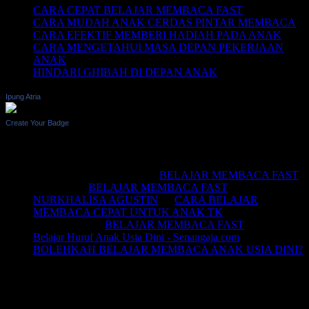
CARA CEPAT BELAJAR MEMBACA FAST
CARA MUDAH ANAK CERDAS PINTAR MEMBACA
CARA EFEKTIF MEMBERI HADIAH PADA ANAK
CARA MENGETAHUI MASA DEPAN PEKERJAAN
ANAK
HINDARI GHIBAH DI DEPAN ANAK
Ipung Atria
Create Your Badge
Recent Comments
BELAJAR MEMBACA
on
BELAJAR MEMBACA FAST
Saifullah
on
BELAJAR MEMBACA FAST
NURKHALISA AGUSTIN
on
CARA BELAJAR
MEMBACA CEPAT UNTUK ANAK TK
Joko sismala
on
BELAJAR MEMBACA FAST
Belajar Huruf Anak Usia Dini - Senangaja.com
on
BOLEHKAH BELAJAR MEMBACA ANAK USIA DINI?
LIKE Fan Page Kami Untuk
Mendapatkan Artikel Menarik