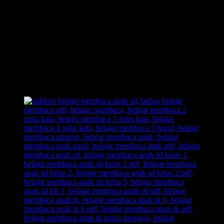
Waktu yang Cepat, Tanpa Perlu Menghafalnya.
Inilah Belajar Membaca Unik, Kreatif, dan Inovatif.
Out of The Box!! Membongkar pakem-pakem yang sudah
ada.
Belajar Membaca Anak yang menyenangkan.
Dengan Belajar Membaca FAST: anak senang, orangtua
senang, guru senang.
Inilah jawaban dari problem orangtua yang selama ini kerap
menjadikan urusan belajar membaca pada anak sebagai
momok yang meresahkan.