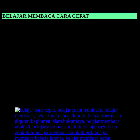
belajar.
BELAJAR MEMBACA CARA CEPAT
Belajar Membaca Cara Cepat
sangat cocok digunakan untuk para
guru dan orang tua dalam mengajari anaknya belajar membaca.
Karena dalam sebuah metode yang dilihat cocok atau tidaknya itu
dalam proses pembelajaran, ketika anak malah bosan dan asik
sendiri dengan dunianya, berarti suatu metode pembelajaran tersebut
tidak cocok diajarkan kepada anak.
Dengan memilih
metode yang pas,
anak akan tambah senang dan
merasa tidak terbebani dengan pembelajaran baru yang harus ia
pelajari.Dengan
metode belajar membaca FAST
, anak langsung
akan
bisa membaca
dalam
hitungan detik
dan juga bahkan ada
yang
sehari langsung bisa membaca
dengan lancar. Segera miliki
buku belajar membaca FAST, dan langsung praktekkan kepada
anak. Dan lihat hasilnya!