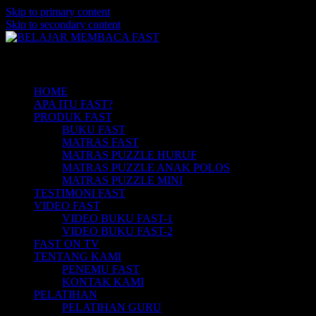
Skip to primary content
Skip to secondary content
Belajar Membaca Anak | Buku Belajar
BELAJAR MEMBACA FAST
Main menu
Membaca | Cara Cepat Belajar Membaca |
Game Belajar Membaca | Cara Belajar
HOME
APA ITU FAST?
Membaca | Hub: 08233 100 4433
PRODUK FAST
BUKU FAST
MATRAS FAST
MATRAS PUZZLE HURUF
MATRAS PUZZLE ANAK POLOS
MATRAS PUZZLE MINI
TESTIMONI FAST
VIDEO FAST
VIDEO BUKU FAST-1
VIDEO BUKU FAST-2
FAST ON TV
TENTANG KAMI
PENEMU FAST
KONTAK KAMI
PELATIHAN
PELATIHAN GURU