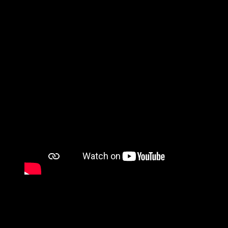
Cara Belajar Anak Cepat Baca
merupakan suatu tips yang jitu
yang bisa dicontohkan langsung kepada anak, namun perlu anda
ketahui, sebagai orang tua harus paham betul metode apa yang
sangat cocok bagi anaknya, sehingga nantinya ia akan senang
belajar membaca dengan cepat dan tidak terbebani. Karena biasanya