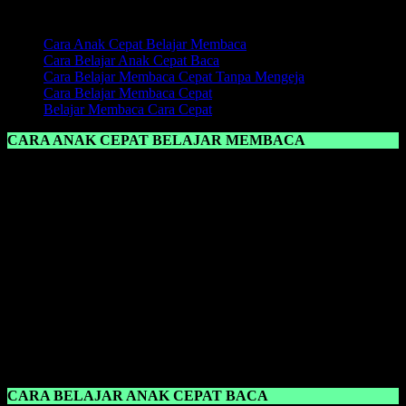
Daftar Isi:
Cara Anak Cepat Belajar Membaca
Cara Belajar Anak Cepat Baca
Cara Belajar Membaca Cepat Tanpa Mengeja
Cara Belajar Membaca Cepat
Belajar Membaca Cara Cepat
CARA ANAK CEPAT BELAJAR MEMBACA
Cara Anak Cepat Belajar Membaca
adalah dengan memberikan
suatu metode yang pas untuk pembelajaran anak, jika dalam proses
pembelajaran belajar membaca, kemudian anak tidak nyaman
dengan metode yang diajarkan oleh sang guru maupun orang tua,
maka percuma saja, anak tidak akan menyerap bahkan memahami
ilmu belajar membaca yang telah diajarkan.
Namun ketika anak tidak bisa membaca, itu bukanlah suatu
kesalahan anak sepenuhnya, karena memang ada andil orang tua
maupun guru dalam mengajarkan
belajar membaca
. Ketika anak
belum pandai membaca, jangan salahkan anak, itu hanya akan
menambah kekhawatiran sang anak dan anak akan tambah malas
lagi untuk belajar membaca karena sering dimarahi bahkan dibentak.
CARA BELAJAR ANAK CEPAT BACA