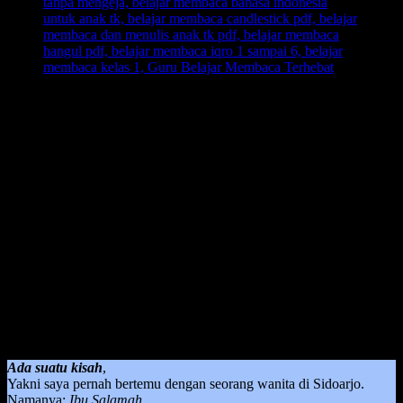
Guru Belajar Membaca Terhebat
– Guru adalah pembuka
cakrawala dunia pertama bagi anak, oleh karena itu bisa dikatakan
bahwa seorang guru apalagi guru dalam belajar membaca adalah
guru terhebat di dunia.
Bagi seorang anak, dalam melangsungkan pembelajaran belajar
membaca itu sangat memperhatikan siapa yang mengajar dan
dengan metode apa dia diajarkan dalam proses pembelajaran belajar
membaca tersebut.
Jika memang dalam praktiknya menggunakan metode yang tepat
ketika guru mengajarkan, maka dijamin anak akan berhasil dan
lancar dalam hal membaca di usia yang tepat. Dan yang akan
menjadi amal jariyah ketika seorang guru berhasil mengajarkan
suatu hal yang akan menjadi kebiasaan dia dalam kehidupan sehari-
hari.
Ada suatu kisah
,
Yakni saya pernah bertemu dengan seorang wanita di Sidoarjo.
Namanya:
Ibu Salamah.