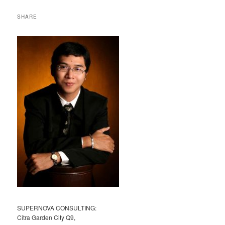
a
r
SHARE
c
h
SUPERNOVA CONSULTING:
Citra Garden City Q9,