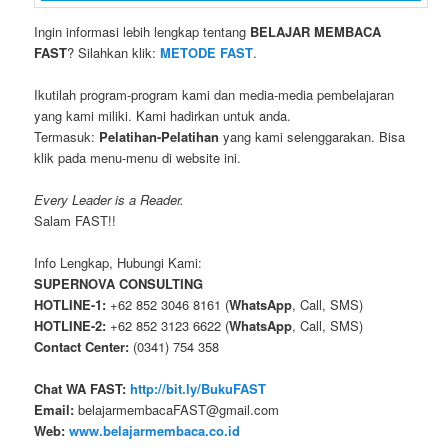
Ingin informasi lebih lengkap tentang
BELAJAR MEMBACA
FAST
? Silahkan klik:
METODE FAST
.
Ikutilah program-program kami dan media-media pembelajaran
yang kami miliki. Kami hadirkan untuk anda.
Termasuk:
Pelatihan-Pelatihan
yang kami selenggarakan. Bisa
klik pada menu-menu di website ini.
Every Leader is a Reader.
Salam FAST!!
Info Lengkap, Hubungi Kami:
SUPERNOVA CONSULTING
HOTLINE-1:
+62 852 3046 8161 (
WhatsApp
, Call, SMS)
HOTLINE-2:
+62 852 3123 6622 (
WhatsApp
, Call, SMS)
Contact Center:
(0341) 754 358
Chat WA FAST:
http://bit.ly/BukuFAST
Email:
belajarmembacaFAST@gmail.com
Web:
www.belajarmembaca.co.id