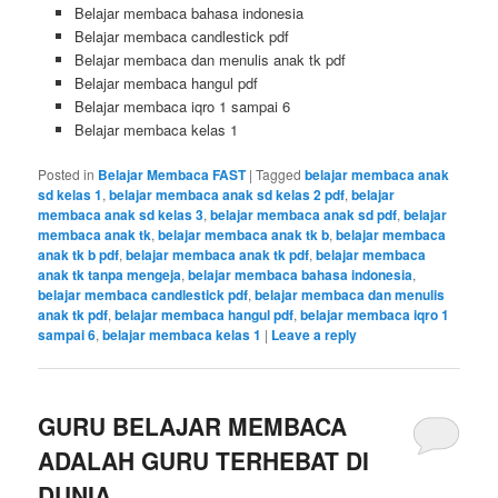
Belajar membaca bahasa indonesia
Belajar membaca candlestick pdf
Belajar membaca dan menulis anak tk pdf
Belajar membaca hangul pdf
Belajar membaca iqro 1 sampai 6
Belajar membaca kelas 1
Posted in
Belajar Membaca FAST
|
Tagged
belajar membaca anak
sd kelas 1
,
belajar membaca anak sd kelas 2 pdf
,
belajar
membaca anak sd kelas 3
,
belajar membaca anak sd pdf
,
belajar
membaca anak tk
,
belajar membaca anak tk b
,
belajar membaca
anak tk b pdf
,
belajar membaca anak tk pdf
,
belajar membaca
anak tk tanpa mengeja
,
belajar membaca bahasa indonesia
,
belajar membaca candlestick pdf
,
belajar membaca dan menulis
anak tk pdf
,
belajar membaca hangul pdf
,
belajar membaca iqro 1
sampai 6
,
belajar membaca kelas 1
|
Leave a reply
GURU BELAJAR MEMBACA
ADALAH GURU TERHEBAT DI
DUNIA