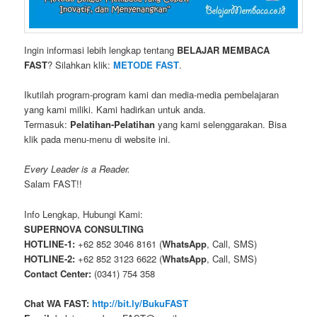
Ingin informasi lebih lengkap tentang
BELAJAR MEMBACA
FAST
? Silahkan klik:
METODE FAST
.
Ikutilah program-program kami dan media-media pembelajaran
yang kami miliki. Kami hadirkan untuk anda.
Termasuk:
Pelatihan-Pelatihan
yang kami selenggarakan. Bisa
klik pada menu-menu di website ini.
Every Leader is a Reader.
Salam FAST!!
Info Lengkap, Hubungi Kami:
SUPERNOVA CONSULTING
HOTLINE-1:
+62 852 3046 8161 (
WhatsApp
, Call, SMS)
HOTLINE-2:
+62 852 3123 6622 (
WhatsApp
, Call, SMS)
Contact Center:
(0341) 754 358
Chat WA FAST:
http://bit.ly/BukuFAST