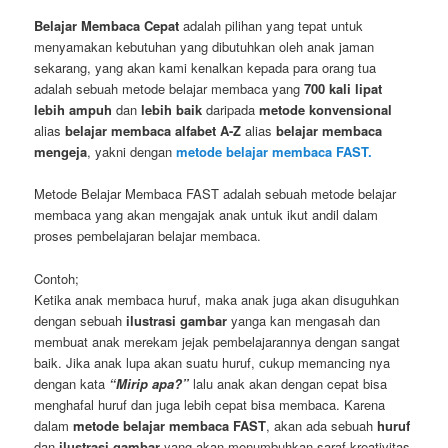
Belajar Membaca Cepat
adalah pilihan yang tepat untuk
menyamakan kebutuhan yang dibutuhkan oleh anak jaman
sekarang, yang akan kami kenalkan kepada para orang tua
adalah sebuah metode belajar membaca yang
700 kali lipat
lebih ampuh
dan
lebih baik
daripada
metode konvensional
alias
belajar membaca alfabet A-Z
alias
belajar membaca
mengeja
, yakni dengan
metode belajar membaca FAST.
Metode Belajar Membaca FAST adalah sebuah metode belajar
membaca yang akan mengajak anak untuk ikut andil dalam
proses pembelajaran belajar membaca.
Contoh;
Ketika anak membaca huruf, maka anak juga akan disuguhkan
dengan sebuah
ilustrasi gambar
yanga kan mengasah dan
membuat anak merekam jejak pembelajarannya dengan sangat
baik. Jika anak lupa akan suatu huruf, cukup memancing nya
dengan kata
“Mirip apa?”
lalu anak akan dengan cepat bisa
menghafal huruf dan juga lebih cepat bisa membaca. Karena
dalam
metode belajar membaca FAST
, akan ada sebuah
huruf
dan
ilustrasi gambar
yang akan menumbuhkan saraf kreativitas