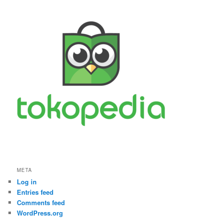
META
Log in
Entries feed
Comments feed
WordPress.org