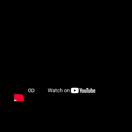
Cara Belajar Anak Cepat Baca
merupakan suatu tips yang jitu
yang bisa dicontohkan langsung kepada anak, namun perlu anda
ketahui, sebagai orang tua harus paham betul metode apa yang
sangat cocok bagi anaknya, sehingga nantinya ia akan senang
belajar membaca dengan cepat dan tidak terbebani. Karena biasanya