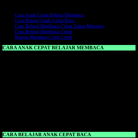
Daftar Isi:
Cara Anak Cepat Belajar Membaca
Cara Belajar Anak Cepat Baca
Cara Belajar Membaca Cepat Tanpa Mengeja
Cara Belajar Membaca Cepat
Belajar Membaca Cara Cepat
CARA ANAK CEPAT BELAJAR MEMBACA
Cara Anak Cepat Belajar Membaca
adalah dengan memberikan
suatu metode yang pas untuk pembelajaran anak, jika dalam proses
pembelajaran belajar membaca, kemudian anak tidak nyaman
dengan metode yang diajarkan oleh sang guru maupun orang tua,
maka percuma saja, anak tidak akan menyerap bahkan memahami
ilmu belajar membaca yang telah diajarkan.
Namun ketika anak tidak bisa membaca, itu bukanlah suatu
kesalahan anak sepenuhnya, karena memang ada andil orang tua
maupun guru dalam mengajarkan
belajar membaca
. Ketika anak
belum pandai membaca, jangan salahkan anak, itu hanya akan
menambah kekhawatiran sang anak dan anak akan tambah malas
lagi untuk belajar membaca karena sering dimarahi bahkan dibentak.
CARA BELAJAR ANAK CEPAT BACA