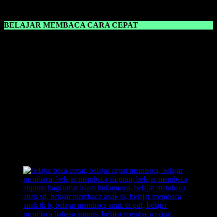
belajar.
BELAJAR MEMBACA CARA CEPAT
Belajar Membaca Cara Cepat
sangat cocok digunakan untuk para
guru dan orang tua dalam mengajari anaknya belajar membaca.
Karena dalam sebuah metode yang dilihat cocok atau tidaknya itu
dalam proses pembelajaran, ketika anak malah bosan dan asik
sendiri dengan dunianya, berarti suatu metode pembelajaran tersebut
tidak cocok diajarkan kepada anak.
Dengan memilih
metode yang pas,
anak akan tambah senang dan
merasa tidak terbebani dengan pembelajaran baru yang harus ia
pelajari.Dengan
metode belajar membaca FAST
, anak langsung
akan
bisa membaca
dalam
hitungan detik
dan juga bahkan ada
yang
sehari langsung bisa membaca
dengan lancar. Segera miliki
buku belajar membaca FAST, dan langsung praktekkan kepada
anak. Dan lihat hasilnya!