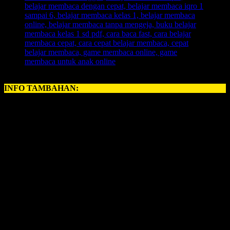
INFO TAMBAHAN:
Perihal
BELAJAR MEMBACA ANAK
, kerapkali orangtua
memiliki problem yang amat krusial perihal:
cara mengajarkan membaca pada anak
. Namun, sebuah kabar
gembira, karena sekarang telah hadir untuk anda, ayah bunda
semuanya, yang ingin memberikan pelajaran
Belajar Membaca
untuk anak anda.
INOVASI BARU – BELAJAR MEMBACA FAST
Revolusi Belajar Membaca Pertama di Indonesia.
Permainan Belajar Membaca yang 700 Kali Lipat Lebih
Cepat dari Metode Konvensional.
1 Hari Anak Langsung Bisa Membaca.
Anak Langsung Bisa Hafal Semua Huruf Dalam Tempo