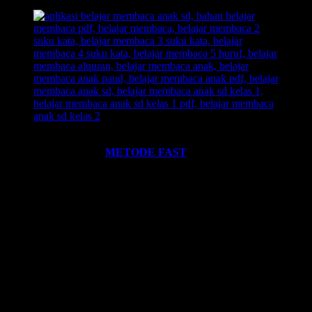
Ingin informasi lebih lengkap tentang
BELAJAR MEMBACA
FAST
? Silahkan klik:
METODE FAST
.
Ikutilah program-program kami dan media-media pembelajaran
yang kami miliki. Kami hadirkan untuk anda. Termasuk:
Pelatihan-
Pelatihan
yang kami selenggarakan. Bisa klik pada menu-menu di
website ini.
Every Leader is a Reader.
Salam FAST!!
Info Lengkap, Hubungi Kami:
SUPERNOVA CONSULTING
HOTLINE-1:
+62 852 3046 8161 (
WhatsApp
, Call, SMS)
HOTLINE-2:
+62 852 3123 6622 (
WhatsApp
, Call, SMS)