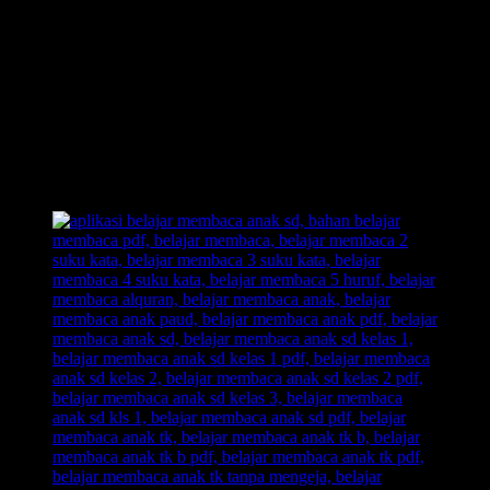
Waktu yang Cepat, Tanpa Perlu Menghafalnya.
Inilah Belajar Membaca Unik, Kreatif, dan Inovatif.
Out of The Box!! Membongkar pakem-pakem yang sudah
ada.
Belajar Membaca Anak yang menyenangkan.
Dengan Belajar Membaca FAST: anak senang, orangtua
senang, guru senang.
Inilah jawaban dari problem orangtua yang selama ini kerap
menjadikan urusan belajar membaca pada anak sebagai
momok yang meresahkan.