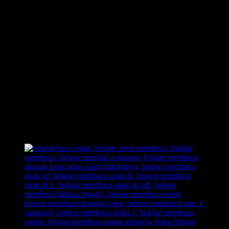
Metode Belajar Membaca FAST adalah sebuah metode belajar
membaca yang akan mengajak anak untuk ikut andil dalam proses
pembelajaran belajar membaca.
Contoh;
Ketika anak membaca huruf, maka anak juga akan disuguhkan
dengan sebuah
ilustrasi gambar
yanga kan mengasah dan
membuat anak merekam jejak pembelajarannya dengan sangat baik.
Jika anak lupa akan suatu huruf, cukup memancing nya dengan kata
“Mirip apa?”
lalu anak akan dengan cepat bisa menghafal huruf
dan juga lebih cepat bisa membaca. Karena dalam
metode belajar
membaca FAST
, akan ada sebuah
huruf
dan
ilustrasi gambar
yang akan menumbuhkan saraf kreativitas anak untuk mengingat
huruf.