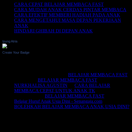
CARA CEPAT BELAJAR MEMBACA FAST
CARA MUDAH ANAK CERDAS PINTAR MEMBACA
CARA EFEKTIF MEMBERI HADIAH PADA ANAK
CARA MENGETAHUI MASA DEPAN PEKERJAAN
ANAK
HINDARI GHIBAH DI DEPAN ANAK
Ipung Atria
Create Your Badge
Recent Comments
BELAJAR MEMBACA
on
BELAJAR MEMBACA FAST
Saifullah
on
BELAJAR MEMBACA FAST
NURKHALISA AGUSTIN
on
CARA BELAJAR
MEMBACA CEPAT UNTUK ANAK TK
Joko sismala
on
BELAJAR MEMBACA FAST
Belajar Huruf Anak Usia Dini - Senangaja.com
on
BOLEHKAH BELAJAR MEMBACA ANAK USIA DINI?
LIKE Fan Page Kami Untuk
Mendapatkan Artikel Menarik