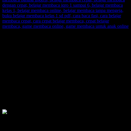
SUPERNOVA CONSULTING:
Citra Garden City Q9,
Ciputra Malang,
East Java, Indonesia
HUBUNGI
HOTLINE-1: +62 852 3046 8161
HOTLINE-2: +62 852 3123 6622
Contact Center: (0341) 754 358
Email: belajarmembacaFAST@gmail.com
Web: www.belajarmembaca.co.id
LINK CHAT WHATSAPP
Recent Posts