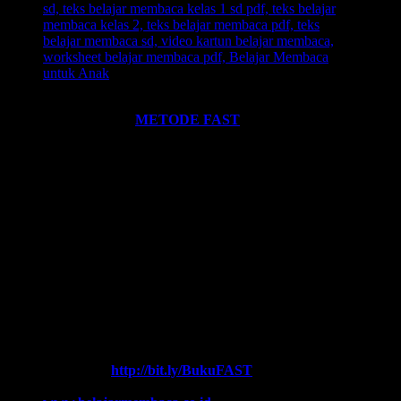
Ingin informasi lebih lengkap tentang
BELAJAR MEMBACA
FAST
? Silahkan klik:
METODE FAST
.
Ikutilah program-program kami dan media-media pembelajaran
yang kami miliki. Kami hadirkan untuk anda. Termasuk:
Pelatihan-
Pelatihan
yang kami selenggarakan. Bisa klik pada menu-menu di
website ini.
Every Leader is a Reader.
Salam FAST!!
Info Lengkap, Hubungi Kami:
SUPERNOVA CONSULTING
HOTLINE-1:
+62 852 3046 8161 (
WhatsApp
, Call, SMS)
HOTLINE-2:
+62 852 3123 6622 (
WhatsApp
, Call, SMS)
Contact Center:
(0341) 754 358
Chat WA FAST:
http://bit.ly/BukuFAST
Email:
belajarmembacaFAST@gmail.com