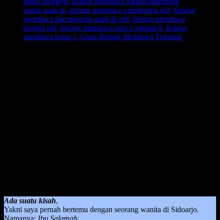
Guru Belajar Membaca Terhebat
– Guru adalah pembuka
cakrawala dunia pertama bagi anak, oleh karena itu bisa dikatakan
bahwa seorang guru apalagi guru dalam belajar membaca adalah
guru terhebat di dunia.
Bagi seorang anak, dalam melangsungkan pembelajaran belajar
membaca itu sangat memperhatikan siapa yang mengajar dan
dengan metode apa dia diajarkan dalam proses pembelajaran belajar
membaca tersebut.
Jika memang dalam praktiknya menggunakan metode yang tepat
ketika guru mengajarkan, maka dijamin anak akan berhasil dan
lancar dalam hal membaca di usia yang tepat. Dan yang akan
menjadi amal jariyah ketika seorang guru berhasil mengajarkan
suatu hal yang akan menjadi kebiasaan dia dalam kehidupan sehari-
hari.
Ada suatu kisah
,
Yakni saya pernah bertemu dengan seorang wanita di Sidoarjo.
Namanya:
Ibu Salamah.