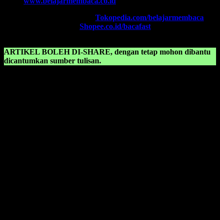
Web:
www.belajarmembaca.co.id
TOKOPEDIA FAST
, Klik:
Tokopedia.com/belajarmembaca
SHOPEE FAST
, Klik:
Shopee.co.id/bacafast
ARTIKEL BOLEH DI-SHARE, dengan tetap mohon dibantu
dicantumkan sumber tulisan.
KONSULTASIKAN KEPADA KAMI TENTANG:
Belajar membaca anak sd kelas 2 pdf
Belajar membaca anak sd kelas 3
Belajar membaca anak sd kelas 1
Belajar membaca anak sd pdf
Belajar membaca anak tk
Belajar membaca anak tk b
Belajar membaca anak tk b pdf
Belajar membaca anak tk pdf
Belajar membaca anak tk tanpa mengeja
Belajar membaca bahasa indonesia
Belajar membaca candlestick pdf
Belajar membaca dan menulis anak tk pdf
Belajar membaca hangul pdf
Belajar membaca iqro 1 sampai 6