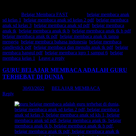
Belajar membaca kelas 1
Posted in
Belajar Membaca FAST
|
Tagged
belajar membaca anak
sd kelas 1
,
belajar membaca anak sd kelas 2 pdf
,
belajar membaca
anak sd kelas 3
,
belajar membaca anak sd pdf
,
belajar membaca
anak tk
,
belajar membaca anak tk b
,
belajar membaca anak tk b pdf
,
belajar membaca anak tk pdf
,
belajar membaca anak tk tanpa
mengeja
,
belajar membaca bahasa indonesia
,
belajar membaca
candlestick pdf
,
belajar membaca dan menulis anak tk pdf
,
belajar
membaca hangul pdf
,
belajar membaca iqro 1 sampai 6
,
belajar
membaca kelas 1
|
Leave a reply
GURU BELAJAR MEMBACA ADALAH GURU
TERHEBAT DI DUNIA
Posted on
30/03/2022
by
BELAJAR MEMBACA
Reply