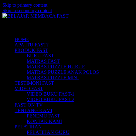
Skip to primary content
Skip to secondary content
Belajar Membaca Anak | Buku Belajar
BELAJAR MEMBACA FAST
Main menu
Membaca | Cara Cepat Belajar Membaca |
Game Belajar Membaca | Cara Belajar
HOME
APA ITU FAST?
Membaca | Hub: 08233 100 4433
PRODUK FAST
BUKU FAST
MATRAS FAST
MATRAS PUZZLE HURUF
MATRAS PUZZLE ANAK POLOS
MATRAS PUZZLE MINI
TESTIMONI FAST
VIDEO FAST
VIDEO BUKU FAST-1
VIDEO BUKU FAST-2
FAST ON TV
TENTANG KAMI
PENEMU FAST
KONTAK KAMI
PELATIHAN
PELATIHAN GURU