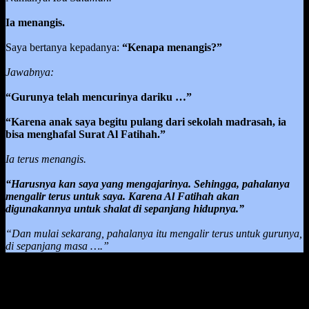
Ia menangis.
Saya bertanya kepadanya:
“Kenapa menangis?”
Jawabnya:
“Gurunya telah mencurinya dariku …”
“Karena anak saya begitu pulang dari sekolah madrasah, ia
bisa menghafal Surat Al Fatihah.”
Ia terus menangis.
“Harusnya kan saya yang mengajarinya. Sehingga, pahalanya
mengalir terus untuk saya. Karena Al Fatihah akan
digunakannya untuk shalat di sepanjang hidupnya.”
“Dan mulai sekarang, pahalanya itu mengalir terus untuk gurunya,
di sepanjang masa ….”
Dari kisah tersebut, kita dapat mengambil pelajaran bahwa dalam
pembelajaran apapun, sebagai orang tua harus membimbing anak
dalam masa perkembangan dia dari seorang yang belum tahu akan
suatu hal menjadi tahu akan banyak hal.