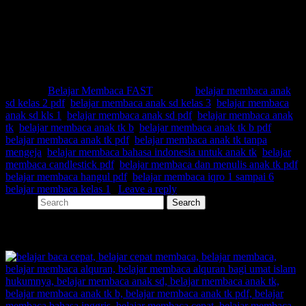
Belajar membaca bahasa indonesia untuk anak tk
Belajar membaca candlestick pdf
Belajar membaca dan menulis anak tk pdf
Belajar membaca hangul pdf
Belajar membaca iqro 1 sampai 6
Belajar membaca kelas 1
Posted in
Belajar Membaca FAST
|
Tagged
belajar membaca anak
sd kelas 2 pdf
,
belajar membaca anak sd kelas 3
,
belajar membaca
anak sd kls 1
,
belajar membaca anak sd pdf
,
belajar membaca anak
tk
,
belajar membaca anak tk b
,
belajar membaca anak tk b pdf
,
belajar membaca anak tk pdf
,
belajar membaca anak tk tanpa
mengeja
,
belajar membaca bahasa indonesia untuk anak tk
,
belajar
membaca candlestick pdf
,
belajar membaca dan menulis anak tk pdf
,
belajar membaca hangul pdf
,
belajar membaca iqro 1 sampai 6
,
belajar membaca kelas 1
|
Leave a reply
Search
SHARE