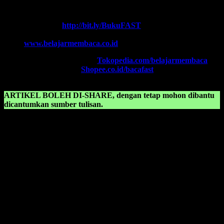
Contact Center:
(0341) 754 358
Chat WA FAST:
http://bit.ly/BukuFAST
Email:
belajarmembacaFAST@gmail.com
Web:
www.belajarmembaca.co.id
TOKOPEDIA FAST
, Klik:
Tokopedia.com/belajarmembaca
SHOPEE FAST
, Klik:
Shopee.co.id/bacafast
ARTIKEL BOLEH DI-SHARE, dengan tetap mohon dibantu
dicantumkan sumber tulisan.
KONSULTASIKAN KEPADA KAMI TENTANG:
Belajar membaca anak sd kelas 2 pdf
Belajar membaca anak sd kelas 3
Belajar membaca anak sd kls 1
Belajar membaca anak sd pdf
Belajar membaca anak tk
Belajar membaca anak tk b
Belajar membaca anak tk b pdf
Belajar membaca anak tk pdf
Belajar membaca anak tk tanpa mengeja