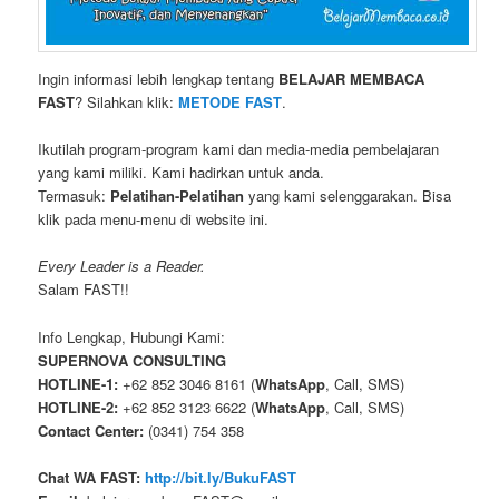
Ingin informasi lebih lengkap tentang
BELAJAR MEMBACA
FAST
? Silahkan klik:
METODE FAST
.
Ikutilah program-program kami dan media-media pembelajaran
yang kami miliki. Kami hadirkan untuk anda.
Termasuk:
Pelatihan-Pelatihan
yang kami selenggarakan. Bisa
klik pada menu-menu di website ini.
Every Leader is a Reader.
Salam FAST!!
Info Lengkap, Hubungi Kami:
SUPERNOVA CONSULTING
HOTLINE-1:
+62 852 3046 8161 (
WhatsApp
, Call, SMS)
HOTLINE-2:
+62 852 3123 6622 (
WhatsApp
, Call, SMS)
Contact Center:
(0341) 754 358
Chat WA FAST:
http://bit.ly/BukuFAST