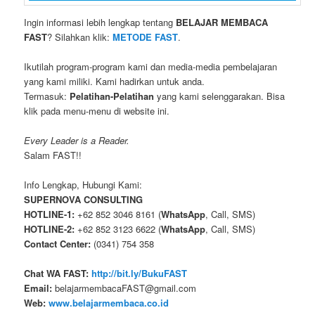
Ingin informasi lebih lengkap tentang
BELAJAR MEMBACA
FAST
? Silahkan klik:
METODE FAST
.
Ikutilah program-program kami dan media-media pembelajaran
yang kami miliki. Kami hadirkan untuk anda.
Termasuk:
Pelatihan-Pelatihan
yang kami selenggarakan. Bisa
klik pada menu-menu di website ini.
Every Leader is a Reader.
Salam FAST!!
Info Lengkap, Hubungi Kami:
SUPERNOVA CONSULTING
HOTLINE-1:
+62 852 3046 8161 (
WhatsApp
, Call, SMS)
HOTLINE-2:
+62 852 3123 6622 (
WhatsApp
, Call, SMS)
Contact Center:
(0341) 754 358
Chat WA FAST:
http://bit.ly/BukuFAST
Email:
belajarmembacaFAST@gmail.com
Web:
www.belajarmembaca.co.id