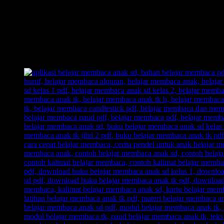
1 Hari Anak Langsung Bisa Membaca.
Anak Langsung Bisa Hafal Semua Huruf Dalam Tempo Waktu 
Inilah Belajar Membaca Unik, Kreatif, dan Inovatif.
Out of The Box!! Membongkar pakem-pakem yang sudah ada.
Belajar Membaca Anak yang menyenangkan.
Dengan Belajar Membaca FAST: anak senang, orangtua senang
Inilah jawaban dari problem orangtua yang selama ini kerap 