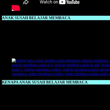
ANAK SUSAH BELAJAR MEMBACA
Anak Susah Belajar Membaca
bukan berarti mereka tidak cerdas, 
anak dengan sebutan
‘anak malas’
atau
‘anak bodoh’
karena itu akan
Jangan sekali-kali membuat anak menjadi malas belajar karena ulah k
membekas pada anak. Maka dari itu, orang tua bisa menyikapi anak y
anak akan menerima dan mengingat secara sendirinya. Jangan dipaksa
membuktikan justru itu yang akan membuat anak tambah susah dan su
KENAPA ANAK SUSAH BELAJAR MEMBACA
Kenapa Anak Susah Belajar Membaca
banyak faktor jika kita meli
kecil yang membuat perkembangan otak sang anak agak terlambat. Buk
bahkan tidak bisa memahami suatu pelajaran. Bisa juga anak memilik
Perlu evaluasi dari pihak orang tua mengenai perkembangan anak da