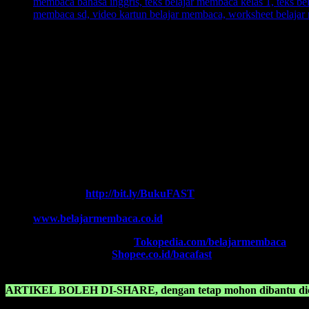
Ingin informasi lebih lengkap tentang
BELAJAR MEMBACA FA
Ikutilah program-program kami dan media-media pembelajaran yang 
Every Leader is a Reader.
Salam FAST!!
Info Lengkap, Hubungi Kami:
SUPERNOVA CONSULTING
HOTLINE-1:
+62 852 3046 8161 (
WhatsApp
, Call, SMS)
HOTLINE-2:
+62 852 3123 6622 (
WhatsApp
, Call, SMS)
Contact Center:
(0341) 754 358
Chat WA FAST:
http://bit.ly/BukuFAST
Email:
belajarmembacaFAST@gmail.com
Web:
www.belajarmembaca.co.id
TOKOPEDIA FAST
, Klik:
Tokopedia.com/belajarmembaca
SHOPEE FAST
, Klik:
Shopee.co.id/bacafast
ARTIKEL BOLEH DI-SHARE, dengan tetap mohon dibantu dica