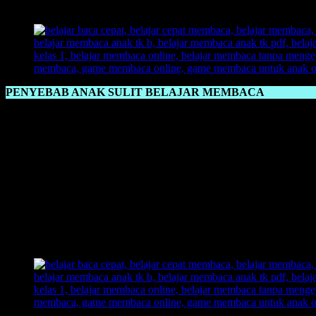
tidak bisa anak dalam menerima pelajaran tentunya ada faktor juga dar
PENYEBAB ANAK SULIT BELAJAR MEMBACA
Penyebab Anak Sulit Belajar Membaca
ada faktor juga dari orang t
pelajaran kepada anak, maka ketika anak kurang bisa berkembang dal
penyebab anak sulit untuk menerima pelajaran khususnya dalam hal 
perlu juga memperhatikan dalam hal metode yang digunakan. tidak s
nyaman dan suka menerima pelajaran belajar membaca.
Salah satu metode yang pas untuk diajarkan kepada anak jaman sek
cocok karena banyak ilustrasi gambar yang ditawarkan, sehingga an
baik dalam hal bealjar membaca, dibungkus dengan metode yang as
FAST
, anak bisa langsung membaca dalam kurun waktu sehari saja