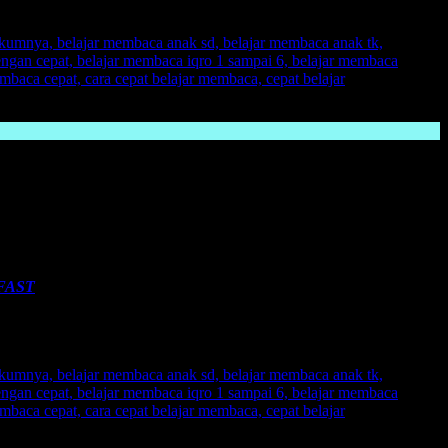
 tua, ketika orang tua sudah tidak sanggup untuk memberikan ilmu
, bahwa kita juga salah dalam mendidik anak.
de yang diajarkan orang tua kepada anak.
Belajar Membaca Anak
na yang pas bagi anak anda, maka jika sudah pas, anak akan merasa
 FAST
adalah sebuah metode yang sangat menyenangkan dan sangat
sa sedang bermain. Dengan
metode FAST,
yang 700 klai lipat lebih
sudah membuktika dengan belajar membaca menggunakan metode