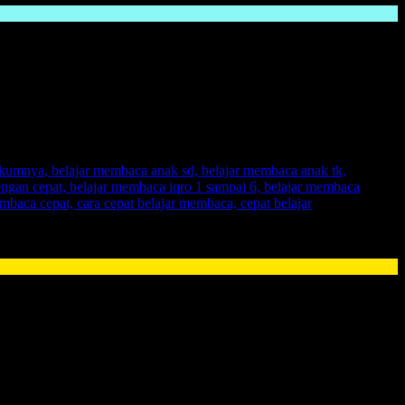
ode yang pas diajarkan kepada anak yang akan membuata nak
g ia dapatkan. Dengan memberikan anak sebuah
metode FAST
,
a.
 akan lebih mudah menangkap suatu haal baru dengan menggunakan
Membaca FAST.
ada anak
. Namun, sebuah kabar gembira, karena sekarang telah hadir