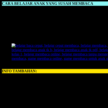
CARA BELAJAR ANAK YANG SUSAH MEMBACA
Cara Belajar Anak Yang Susah Membaca
adalah dengan memberika
langsung bisa membaca? Tentu ada.
Dengan memberikan metode yang membuat anak tidak jenuh maka ana
dengan mengaplikasikan suatu ilustarsi dengan gambar yag akan me
Dengan memanfaatkan daya kreativitas anak, maka akan lebih cepa
metode yang menyenangkan dan tentunya asik. Dan dijamin anak tid
INFO TAMBAHAN:
Perihal
BELAJAR MEMBACA ANAK
, kerapkali orangtua memili
untuk anda, ayah bunda semuanya, yang ingin memberikan pelajaran
INOVASI BARU – BELAJAR MEMBACA FAST
Revolusi Belajar Membaca Pertama di Indonesia.
Permainan Belajar Membaca yang 700 Kali Lipat Lebih Cepat 