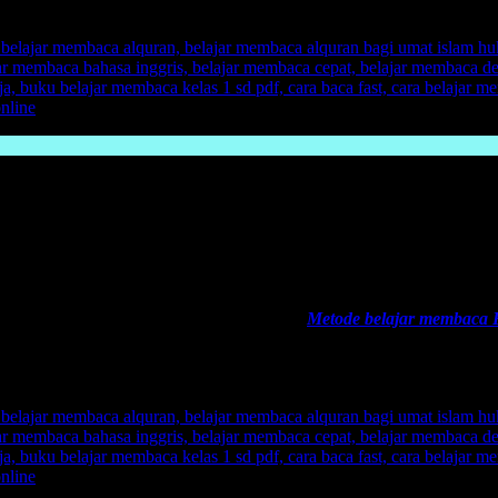
i dalam diri orang tua ketika sang anak masih kecil.
ua, karena sejatinya tempat belajar anak yang pertama itu adalah orang
am hal akademik, jangan hanya menyalahkan anak, akui bagi orang tua
belajar membaca, mungkin juga bisa masuk dalam faktor salahnya meto
emua metode belajar membaca cocok untuk semua anak, pilihmetode ma
arang adalah metode belajar membaca FAST.
Metode belajar membaca
ak tambah betah untuk belajar membaca, bahkan belajar membaca sera
ik, menyenangkan, dan tidak membuat anak jenuh. Bahkan ada yang 
 lohhh…