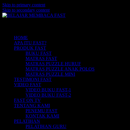
Skip to primary content
Skip to secondary content
Belajar Membaca Anak | Buku Belajar Me
BELAJAR MEMBACA FAST
Main menu
Membaca | Hub: 08233 100 4433
HOME
APA ITU FAST?
PRODUK FAST
BUKU FAST
MATRAS FAST
MATRAS PUZZLE HURUF
MATRAS PUZZLE ANAK POLOS
MATRAS PUZZLE MINI
TESTIMONI FAST
VIDEO FAST
VIDEO BUKU FAST-1
VIDEO BUKU FAST-2
FAST ON TV
TENTANG KAMI
PENEMU FAST
KONTAK KAMI
PELATIHAN
PELATIHAN GURU