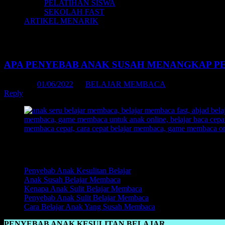
PELATIHAN SISWA
SEKOLAH FAST
ARTIKEL MENARIK
Tag Archives:
belajar membaca huruf abj
APA PENYEBAB ANAK SUSAH MENANGKAP 
Posted on
01/06/2022
by
BELAJAR MEMBACA
Reply
Daftar Isi:
Penyebab Anak Kesulitan Belajar
Anak Susah Belajar Membaca
Kenapa Anak Sulit Belajar Membaca
Penyebab Anak Sulit Belajar Membaca
Cara Belajar Anak Yang Susah Membaca
PENYEBAB ANAK KESULITAN BELAJAR