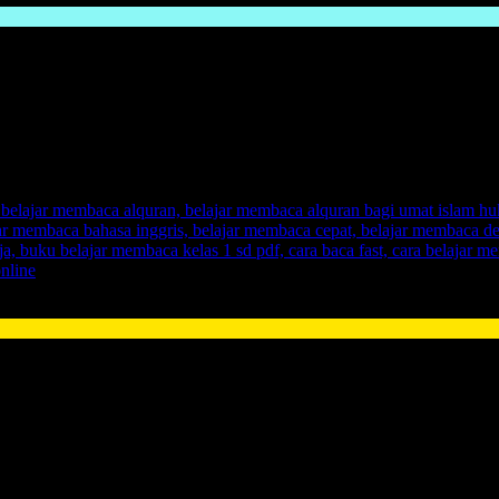
n metode yang pas untuk anak bisa belajar membaca, apakah ada met
k akan lebih banyak dan lebih mudah untuk menyerap ilmu baru yan
mbuat anak lebih mudah untuk memahami apa yang diajarkan kepadany
t membuat anak paham akan
belajar membaca
. Karena sejatinya anak
ak akan tertekan jika belajar membaca mengguankan
Metode Belajar 
ki problem yang amat krusial perihal:
cara mengajarkan membaca p
Belajar Membaca
untuk anak anda.
dari Metode Konvensional.