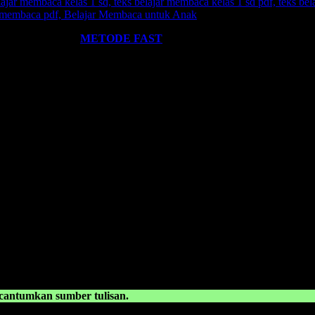
ST
? Silahkan klik:
METODE FAST
.
kami miliki. Kami hadirkan untuk anda. Termasuk:
Pelatihan-Pelatiha
ntumkan sumber tulisan.