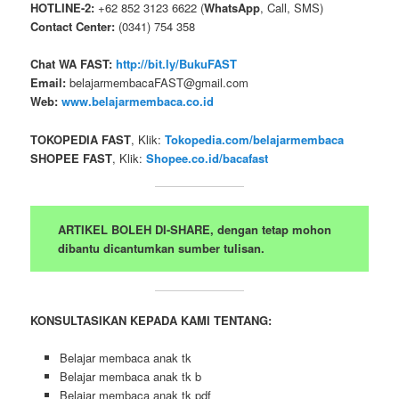
HOTLINE-2:
+62 852 3123 6622 (
WhatsApp
, Call, SMS)
Contact Center:
(0341) 754 358
Chat WA FAST:
http://bit.ly/BukuFAST
Email:
belajarmembacaFAST@gmail.com
Web:
www.belajarmembaca.co.id
TOKOPEDIA FAST
, Klik:
Tokopedia.com/belajarmembaca
SHOPEE FAST
, Klik:
Shopee.co.id/bacafast
ARTIKEL BOLEH DI-SHARE, dengan tetap mohon
dibantu dicantumkan sumber tulisan.
KONSULTASIKAN KEPADA KAMI TENTANG:
Belajar membaca anak tk
Belajar membaca anak tk b
Belajar membaca anak tk pdf