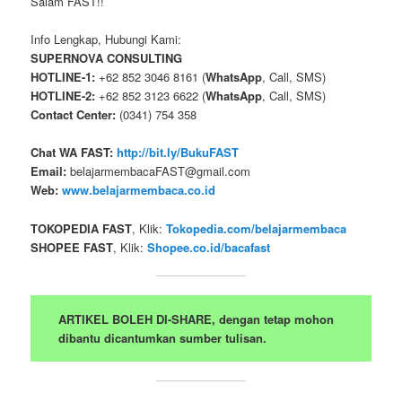
Salam FAST!!
Info Lengkap, Hubungi Kami:
SUPERNOVA CONSULTING
HOTLINE-1:
+62 852 3046 8161 (
WhatsApp
, Call, SMS)
HOTLINE-2:
+62 852 3123 6622 (
WhatsApp
, Call, SMS)
Contact Center:
(0341) 754 358
Chat WA FAST:
http://bit.ly/BukuFAST
Email:
belajarmembacaFAST@gmail.com
Web:
www.belajarmembaca.co.id
TOKOPEDIA FAST
, Klik:
Tokopedia.com/belajarmembaca
SHOPEE FAST
, Klik:
Shopee.co.id/bacafast
ARTIKEL BOLEH DI-SHARE, dengan tetap mohon
dibantu dicantumkan sumber tulisan.