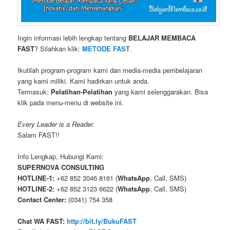
Ingin informasi lebih lengkap tentang
BELAJAR MEMBACA
FAST
? Silahkan klik:
METODE FAST
.
Ikutilah program-program kami dan media-media pembelajaran
yang kami miliki. Kami hadirkan untuk anda.
Termasuk:
Pelatihan-Pelatihan
yang kami selenggarakan. Bisa
klik pada menu-menu di website ini.
Every Leader is a Reader.
Salam FAST!!
Info Lengkap, Hubungi Kami:
SUPERNOVA CONSULTING
HOTLINE-1:
+62 852 3046 8161 (
WhatsApp
, Call, SMS)
HOTLINE-2:
+62 852 3123 6622 (
WhatsApp
, Call, SMS)
Contact Center:
(0341) 754 358
Chat WA FAST:
http://bit.ly/BukuFAST