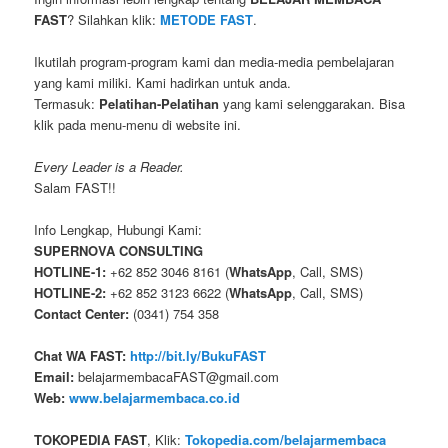
FAST
? Silahkan klik:
METODE FAST
.
Ikutilah program-program kami dan media-media pembelajaran
yang kami miliki. Kami hadirkan untuk anda.
Termasuk:
Pelatihan-Pelatihan
yang kami selenggarakan. Bisa
klik pada menu-menu di website ini.
Every Leader is a Reader.
Salam FAST!!
Info Lengkap, Hubungi Kami:
SUPERNOVA CONSULTING
HOTLINE-1:
+62 852 3046 8161 (
WhatsApp
, Call, SMS)
HOTLINE-2:
+62 852 3123 6622 (
WhatsApp
, Call, SMS)
Contact Center:
(0341) 754 358
Chat WA FAST:
http://bit.ly/BukuFAST
Email:
belajarmembacaFAST@gmail.com
Web:
www.belajarmembaca.co.id
TOKOPEDIA FAST
, Klik:
Tokopedia.com/belajarmembaca