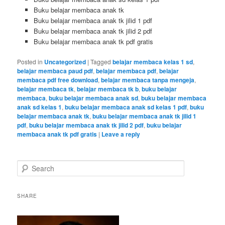
Buku belajar membaca anak tk
Buku belajar membaca anak tk jilid 1 pdf
Buku belajar membaca anak tk jilid 2 pdf
Buku belajar membaca anak tk pdf gratis
Posted in
Uncategorized
|
Tagged
belajar membaca kelas 1 sd
,
belajar membaca paud pdf
,
belajar membaca pdf
,
belajar
membaca pdf free download
,
belajar membaca tanpa mengeja
,
belajar membaca tk
,
belajar membaca tk b
,
buku belajar
membaca
,
buku belajar membaca anak sd
,
buku belajar membaca
anak sd kelas 1
,
buku belajar membaca anak sd kelas 1 pdf
,
buku
belajar membaca anak tk
,
buku belajar membaca anak tk jilid 1
pdf
,
buku belajar membaca anak tk jilid 2 pdf
,
buku belajar
membaca anak tk pdf gratis
|
Leave a reply
S
e
a
r
SHARE
c
h