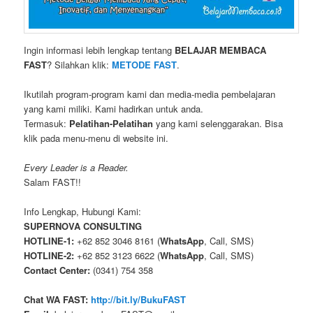
Ingin informasi lebih lengkap tentang
BELAJAR MEMBACA
FAST
? Silahkan klik:
METODE FAST
.
Ikutilah program-program kami dan media-media pembelajaran
yang kami miliki. Kami hadirkan untuk anda.
Termasuk:
Pelatihan-Pelatihan
yang kami selenggarakan. Bisa
klik pada menu-menu di website ini.
Every Leader is a Reader.
Salam FAST!!
Info Lengkap, Hubungi Kami:
SUPERNOVA CONSULTING
HOTLINE-1:
+62 852 3046 8161 (
WhatsApp
, Call, SMS)
HOTLINE-2:
+62 852 3123 6622 (
WhatsApp
, Call, SMS)
Contact Center:
(0341) 754 358
Chat WA FAST:
http://bit.ly/BukuFAST