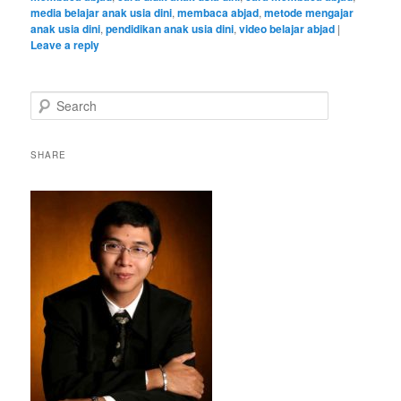
media belajar anak usia dini
,
membaca abjad
,
metode mengajar
anak usia dini
,
pendidikan anak usia dini
,
video belajar abjad
|
Leave a reply
S
e
a
r
SHARE
c
h