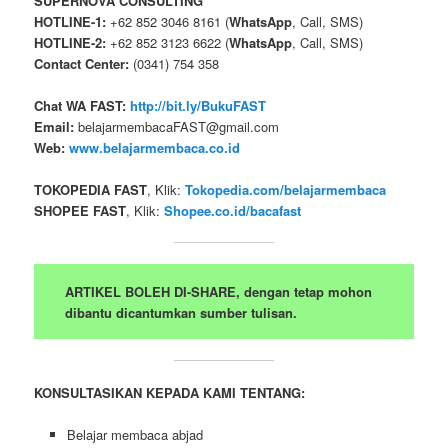
SUPERNOVA CONSULTING
HOTLINE-1:
+62 852 3046 8161 (
WhatsApp
, Call, SMS)
HOTLINE-2:
+62 852 3123 6622 (
WhatsApp
, Call, SMS)
Contact Center:
(0341) 754 358
Chat WA FAST:
http://bit.ly/BukuFAST
Email:
belajarmembacaFAST@gmail.com
Web:
www.belajarmembaca.co.id
TOKOPEDIA FAST
, Klik:
Tokopedia.com/belajarmembaca
SHOPEE FAST
, Klik:
Shopee.co.id/bacafast
ARTIKEL BOLEH DI-SHARE, dengan tetap mohon
dibantu dicantumkan sumber tulisan.
KONSULTASIKAN KEPADA KAMI TENTANG:
Belajar membaca abjad