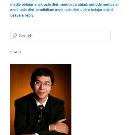
media belajar anak usia dini
,
membaca abjad
,
metode mengajar
anak usia dini
,
pendidikan anak usia dini
,
video belajar abjad
|
Leave a reply
S
e
a
r
SHARE
c
h