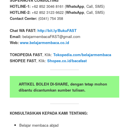
SUPERNOVA CONSULTING
HOTLINE-1:
+62 852 3046 8161 (
WhatsApp
, Call, SMS)
HOTLINE-2:
+62 852 3123 6622 (
WhatsApp
, Call, SMS)
Contact Center:
(0341) 754 358
Chat WA FAST:
http://bit.ly/BukuFAST
Email:
belajarmembacaFAST@gmail.com
Web:
www.belajarmembaca.co.id
TOKOPEDIA FAST
, Klik:
Tokopedia.com/belajarmembaca
SHOPEE FAST
, Klik:
Shopee.co.id/bacafast
ARTIKEL BOLEH DI-SHARE, dengan tetap mohon
dibantu dicantumkan sumber tulisan.
KONSULTASIKAN KEPADA KAMI TENTANG:
Belajar membaca abjad