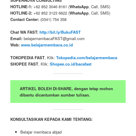
SUPERNOVA CONSULTING
HOTLINE-1:
+62 852 3046 8161 (
WhatsApp
, Call, SMS)
HOTLINE-2:
+62 852 3123 6622 (
WhatsApp
, Call, SMS)
Contact Center:
(0341) 754 358
Chat WA FAST:
http://bit.ly/BukuFAST
Email:
belajarmembacaFAST@gmail.com
Web:
www.belajarmembaca.co.id
TOKOPEDIA FAST
, Klik:
Tokopedia.com/belajarmembaca
SHOPEE FAST
, Klik:
Shopee.co.id/bacafast
ARTIKEL BOLEH DI-SHARE, dengan tetap mohon
dibantu dicantumkan sumber tulisan.
KONSULTASIKAN KEPADA KAMI TENTANG:
Belajar membaca abjad