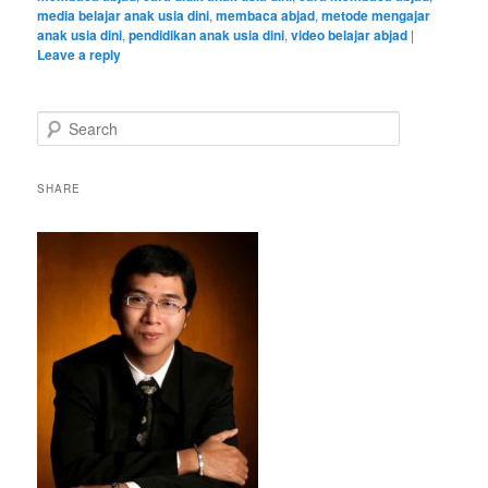
media belajar anak usia dini
,
membaca abjad
,
metode mengajar
anak usia dini
,
pendidikan anak usia dini
,
video belajar abjad
|
Leave a reply
S
e
a
r
SHARE
c
h