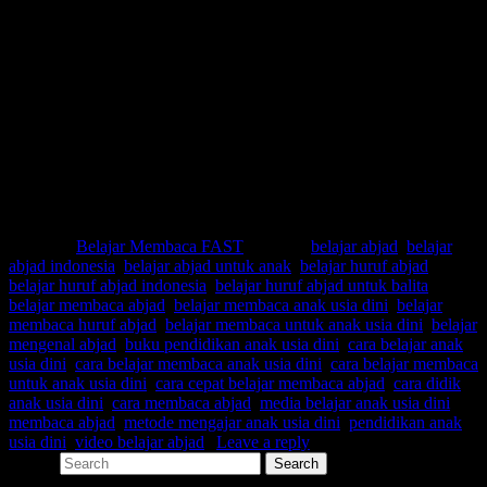
Cara membaca abjad
Belajar abjad indonesia
Belajar abjad untuk anak
Belajar huruf abjad untuk balita
Belajar mengenal abjad
Belajar membaca anak usia dini
Belajar membaca untuk anak usia dini
Buku pendidikan anak usia dini
Cara belajar membaca anak usia dini
Cara didik anak usia dini
Metode mengajar anak usia dini
Posted in
Belajar Membaca FAST
|
Tagged
belajar abjad
,
belajar
abjad indonesia
,
belajar abjad untuk anak
,
belajar huruf abjad
,
belajar huruf abjad indonesia
,
belajar huruf abjad untuk balita
,
belajar membaca abjad
,
belajar membaca anak usia dini
,
belajar
membaca huruf abjad
,
belajar membaca untuk anak usia dini
,
belajar
mengenal abjad
,
buku pendidikan anak usia dini
,
cara belajar anak
usia dini
,
cara belajar membaca anak usia dini
,
cara belajar membaca
untuk anak usia dini
,
cara cepat belajar membaca abjad
,
cara didik
anak usia dini
,
cara membaca abjad
,
media belajar anak usia dini
,
membaca abjad
,
metode mengajar anak usia dini
,
pendidikan anak
usia dini
,
video belajar abjad
|
Leave a reply
Search