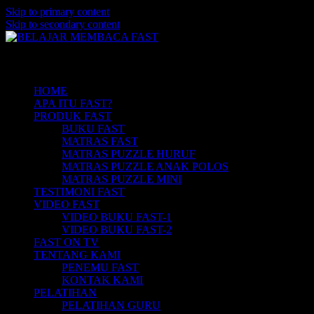
Skip to primary content
Skip to secondary content
Belajar Membaca Anak | Buku Belajar
BELAJAR MEMBACA FAST
Main menu
Membaca | Cara Cepat Belajar Membaca |
Game Belajar Membaca | Cara Belajar
HOME
APA ITU FAST?
Membaca | Hub: 08233 100 4433
PRODUK FAST
BUKU FAST
MATRAS FAST
MATRAS PUZZLE HURUF
MATRAS PUZZLE ANAK POLOS
MATRAS PUZZLE MINI
TESTIMONI FAST
VIDEO FAST
VIDEO BUKU FAST-1
VIDEO BUKU FAST-2
FAST ON TV
TENTANG KAMI
PENEMU FAST
KONTAK KAMI
PELATIHAN
PELATIHAN GURU