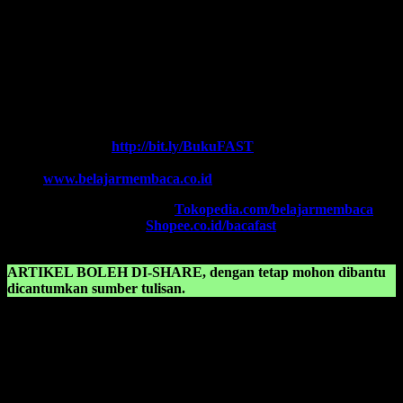
Every Leader is a Reader.
Salam FAST!!
Info Lengkap, Hubungi Kami:
SUPERNOVA CONSULTING
HOTLINE-1:
+62 852 3046 8161 (
WhatsApp
, Call, SMS)
HOTLINE-2:
+62 852 3123 6622 (
WhatsApp
, Call, SMS)
Contact Center:
(0341) 754 358
Chat WA FAST:
http://bit.ly/BukuFAST
Email:
belajarmembacaFAST@gmail.com
Web:
www.belajarmembaca.co.id
TOKOPEDIA FAST
, Klik:
Tokopedia.com/belajarmembaca
SHOPEE FAST
, Klik:
Shopee.co.id/bacafast
ARTIKEL BOLEH DI-SHARE, dengan tetap mohon dibantu
dicantumkan sumber tulisan.
KONSULTASIKAN KEPADA KAMI TENTANG:
Belajar membaca abjad
Belajar membaca huruf abjad
Cara cepat belajar membaca abjad