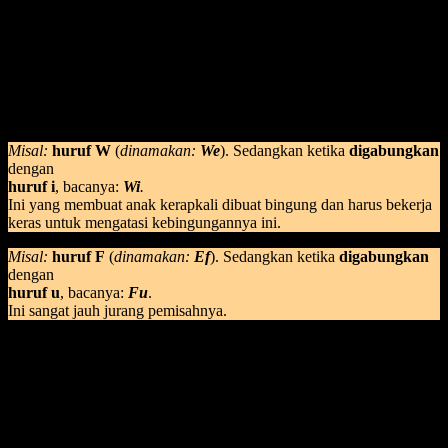
Kelemahan berikutnya: anak masih harus melalui fase yang sulit ini.
Apa itu?
Menghafal huruf satu per satu.
Yang nama hurufnya itu tidak matching ketika digabungkan huruf
lain.
Misal:
huruf W
(
dinamakan:
We
). Sedangkan ketika
digabungkan
dengan
huruf i
, bacanya:
Wi
.
Ini yang membuat anak kerapkali dibuat bingung dan harus bekerja
keras untuk mengatasi kebingungannya ini.
Misal:
huruf F
(
dinamakan:
Ef
). Sedangkan ketika
digabungkan
dengan
huruf u
, bacanya:
Fu
.
Ini sangat jauh jurang pemisahnya.
Belajar huruf alphabet juga bikin anak menjadi stress, yang
mengajar juga kadang ikut-ikutan stress.
Hehe..
Oleh karenanya, ketika anak susah dalam menerima pembelajaran
yang guru ajarkan, jangan salahkan anak saja. Karena apa yang
anak terima mungkin belum bisa dimengerti kaena guru yang