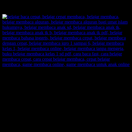
SHARE
SUPERNOVA CONSULTING:
Citra Garden City Q9,
Ciputra Malang,
East Java, Indonesia
HUBUNGI
HOTLINE-1: +62 852 3046 8161
HOTLINE-2: +62 852 3123 6622
Contact Center: (0341) 754 358
Email: belajarmembacaFAST@gmail.com
Web: www.belajarmembaca.co.id