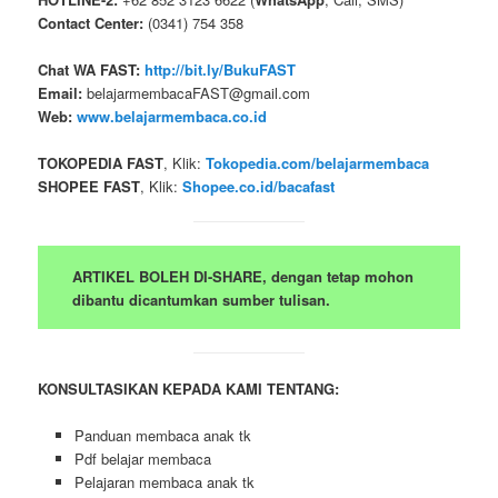
Contact Center:
(0341) 754 358
Chat WA FAST:
http://bit.ly/BukuFAST
Email:
belajarmembacaFAST@gmail.com
Web:
www.belajarmembaca.co.id
TOKOPEDIA FAST
, Klik:
Tokopedia.com/belajarmembaca
SHOPEE FAST
, Klik:
Shopee.co.id/bacafast
ARTIKEL BOLEH DI-SHARE, dengan tetap mohon
dibantu dicantumkan sumber tulisan.
KONSULTASIKAN KEPADA KAMI TENTANG:
Panduan membaca anak tk
Pdf belajar membaca
Pelajaran membaca anak tk