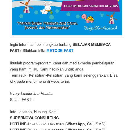
Ingin informasi lebih lengkap tentang
BELAJAR MEMBACA
FAST
? Silahkan klik:
METODE FAST
.
Ikutilah program-program kami dan media-media pembelajaran
yang kami miliki. Kami hadirkan untuk anda.
Termasuk:
Pelatihan-Pelatihan
yang kami selenggarakan. Bisa
klik pada menu-menu di website ini.
Every Leader is a Reader.
Salam FAST!!
Info Lengkap, Hubungi Kami:
SUPERNOVA CONSULTING
HOTLINE-1:
+62 852 3046 8161 (
WhatsApp
, Call, SMS)
HOTLINE-2:
+62 852 3123 6622 (
WhatsApp
, Call, SMS)