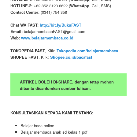
HOTLINE-2:
+62 852 3123 6622 (
WhatsApp
, Call, SMS)
Contact Center:
(0341) 754 358
Chat WA FAST:
http://bit.ly/BukuFAST
Email:
belajarmembacaFAST@gmail.com
Web:
www.belajarmembaca.co.id
TOKOPEDIA FAST
, Klik:
Tokopedia.com/belajarmembaca
SHOPEE FAST
, Klik:
Shopee.co.id/bacafast
ARTIKEL BOLEH DI-SHARE, dengan tetap mohon
dibantu dicantumkan sumber tulisan.
KONSULTASIKAN KEPADA KAMI TENTANG:
Belajar baca online
Belajar membaca anak sd kelas 1 pdf