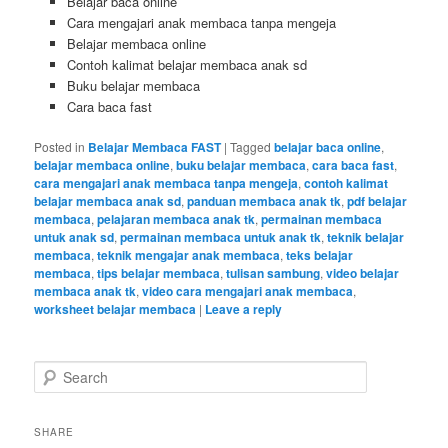
Belajar baca online
Cara mengajari anak membaca tanpa mengeja
Belajar membaca online
Contoh kalimat belajar membaca anak sd
Buku belajar membaca
Cara baca fast
Posted in
Belajar Membaca FAST
|
Tagged
belajar baca online
,
belajar membaca online
,
buku belajar membaca
,
cara baca fast
,
cara mengajari anak membaca tanpa mengeja
,
contoh kalimat
belajar membaca anak sd
,
panduan membaca anak tk
,
pdf belajar
membaca
,
pelajaran membaca anak tk
,
permainan membaca
untuk anak sd
,
permainan membaca untuk anak tk
,
teknik belajar
membaca
,
teknik mengajar anak membaca
,
teks belajar
membaca
,
tips belajar membaca
,
tulisan sambung
,
video belajar
membaca anak tk
,
video cara mengajari anak membaca
,
worksheet belajar membaca
|
Leave a reply
S
e
a
r
SHARE
c