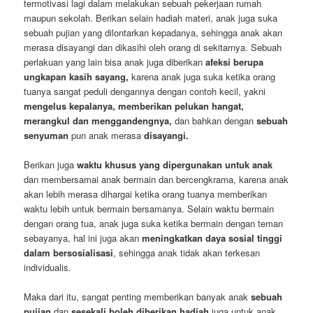
termotivasi lagi dalam melakukan sebuah pekerjaan rumah
maupun sekolah. Berikan selain hadiah materi, anak juga suka
sebuah pujian yang dilontarkan kepadanya, sehingga anak akan
merasa disayangi dan dikasihi oleh orang di sekitarnya. Sebuah
perlakuan yang lain bisa anak juga diberikan
afeksi berupa
ungkapan kasih sayang,
karena anak juga suka ketika orang
tuanya sangat peduli dengannya dengan contoh kecil, yakni
mengelus kepalanya, memberikan pelukan hangat,
merangkul dan menggandengnya,
dan bahkan dengan
sebuah
senyuman
pun anak merasa
disayangi.
Berikan juga
waktu khusus yang dipergunakan untuk anak
dan membersamai anak bermain dan bercengkrama, karena anak
akan lebih merasa dihargai ketika orang tuanya memberikan
waktu lebih untuk bermain bersamanya. Selain waktu bermain
dengan orang tua, anak juga suka ketika bermain dengan teman
sebayanya, hal ini juga akan
meningkatkan daya sosial tinggi
dalam bersosialisasi
, sehingga anak tidak akan terkesan
individualis.
Maka dari itu, sangat penting memberikan banyak anak
sebuah
pujian
dan
sesekali boleh diberikan hadiah
juga untuk anak