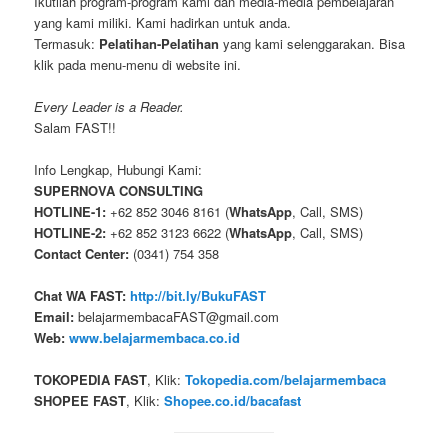
Ikutilah program-program kami dan media-media pembelajaran
yang kami miliki. Kami hadirkan untuk anda.
Termasuk:
Pelatihan-Pelatihan
yang kami selenggarakan. Bisa
klik pada menu-menu di website ini.
Every Leader is a Reader.
Salam FAST!!
Info Lengkap, Hubungi Kami:
SUPERNOVA CONSULTING
HOTLINE-1:
+62 852 3046 8161 (
WhatsApp
, Call, SMS)
HOTLINE-2:
+62 852 3123 6622 (
WhatsApp
, Call, SMS)
Contact Center:
(0341) 754 358
Chat WA FAST:
http://bit.ly/BukuFAST
Email:
belajarmembacaFAST@gmail.com
Web:
www.belajarmembaca.co.id
TOKOPEDIA FAST
, Klik:
Tokopedia.com/belajarmembaca
SHOPEE FAST
, Klik:
Shopee.co.id/bacafast