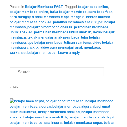
Posted in
Belajar Membaca FAST
|
Tagged
belajar baca online
,
belajar membaca online
,
buku belajar membaca
,
cara baca fast
,
cara mengajari anak membaca tanpa mengeja
,
contoh kalimat
belajar membaca anak sd
,
panduan membaca anak tk
,
pdf belajar
membaca
,
pelajaran membaca anak tk
,
permainan membaca
untuk anak sd
,
permainan membaca untuk anak tk
,
teknik belajar
membaca
,
teknik mengajar anak membaca
,
teks belajar
membaca
,
tips belajar membaca
,
tulisan sambung
,
video belajar
membaca anak tk
,
video cara mengajari anak membaca
,
worksheet belajar membaca
|
Leave a reply
S
e
a
r
SHARE
c
h