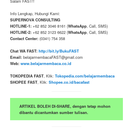
Salam FAST!!
Info Lengkap, Hubungi Kami:
SUPERNOVA CONSULTING
HOTLINE-1:
+62 852 3046 8161 (
WhatsApp
, Call, SMS)
HOTLINE-2:
+62 852 3123 6622 (
WhatsApp
, Call, SMS)
Contact Center:
(0341) 754 358
Chat WA FAST:
http://bit.ly/BukuFAST
Email:
belajarmembacaFAST@gmail.com
Web:
www.belajarmembaca.co.id
TOKOPEDIA FAST
, Klik:
Tokopedia.com/belajarmembaca
SHOPEE FAST
, Klik:
Shopee.co.id/bacafast
ARTIKEL BOLEH DI-SHARE, dengan tetap mohon
dibantu dicantumkan sumber tulisan.