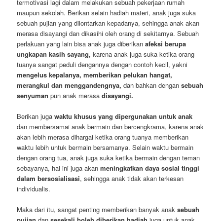
termotivasi lagi dalam melakukan sebuah pekerjaan rumah
maupun sekolah. Berikan selain hadiah materi, anak juga suka
sebuah pujian yang dilontarkan kepadanya, sehingga anak akan
merasa disayangi dan dikasihi oleh orang di sekitarnya. Sebuah
perlakuan yang lain bisa anak juga diberikan
afeksi berupa
ungkapan kasih sayang,
karena anak juga suka ketika orang
tuanya sangat peduli dengannya dengan contoh kecil, yakni
mengelus kepalanya, memberikan pelukan hangat,
merangkul dan menggandengnya,
dan bahkan dengan
sebuah
senyuman
pun anak merasa
disayangi.
Berikan juga
waktu khusus yang dipergunakan untuk anak
dan membersamai anak bermain dan bercengkrama, karena anak
akan lebih merasa dihargai ketika orang tuanya memberikan
waktu lebih untuk bermain bersamanya. Selain waktu bermain
dengan orang tua, anak juga suka ketika bermain dengan teman
sebayanya, hal ini juga akan
meningkatkan daya sosial tinggi
dalam bersosialisasi
, sehingga anak tidak akan terkesan
individualis.
Maka dari itu, sangat penting memberikan banyak anak
sebuah
pujian
dan
sesekali boleh diberikan hadiah
juga untuk anak