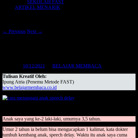
SEKOLAH FAST
ARTIKEL MENARIK
Post navigation
←
Previous
Next
→
CARA MENANGANI ANAK SPEECH
DELAY (AMPUH!!)
Posted on
10/12/2021
by
BELAJAR MEMBACA
Tulisan Kreatif Oleh:
Ipung Atria (Penemu Metode FAST)
www.belajarmembaca.co.id
PERTANYAAN:
Anak saya yang ke-2 laki-laki, umurnya 3,5 tahun.
Umur 2 tahun ia belum bisa mengucapkan 1 kalimat, kata dokter
tumbuh kembang anak, speech delay. Waktu itu anak saya cuma