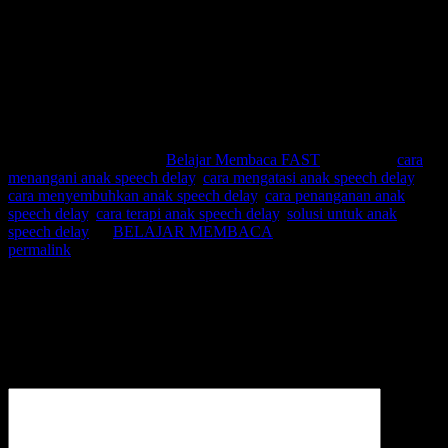
Cara mengetahui anak speech delay
Cara menyembuhkan anak speech delay
Cara penanganan anak speech delay
Cara bantu anak speech delay
Terapi anak speech delay
Solusi anak speech delay
Solusi untuk anak speech delay
This entry was posted in
Belajar Membaca FAST
and tagged
cara
menangani anak speech delay
,
cara mengatasi anak speech delay
,
cara menyembuhkan anak speech delay
,
cara penanganan anak
speech delay
,
cara terapi anak speech delay
,
solusi untuk anak
speech delay
by
BELAJAR MEMBACA
. Bookmark the
permalink
.
Leave a Reply
Your email address will not be published.
Required fields are
marked
*
Comment
*