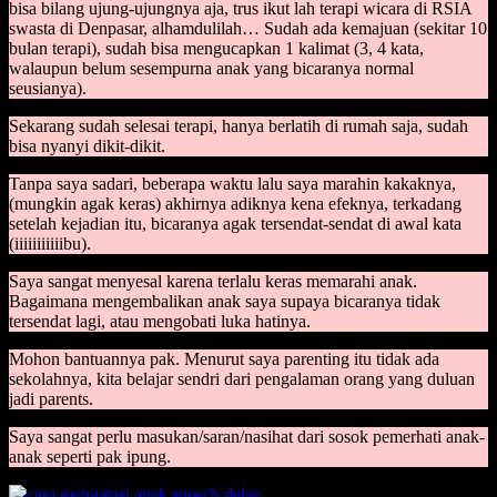
bisa bilang ujung-ujungnya aja, trus ikut lah terapi wicara di RSIA
swasta di Denpasar, alhamdulilah… Sudah ada kemajuan (sekitar 10
bulan terapi), sudah bisa mengucapkan 1 kalimat (3, 4 kata,
walaupun belum sesempurna anak yang bicaranya normal
seusianya).
Sekarang sudah selesai terapi, hanya berlatih di rumah saja, sudah
bisa nyanyi dikit-dikit.
Tanpa saya sadari, beberapa waktu lalu saya marahin kakaknya,
(mungkin agak keras) akhirnya adiknya kena efeknya, terkadang
setelah kejadian itu, bicaranya agak tersendat-sendat di awal kata
(iiiiiiiiiiibu).
Saya sangat menyesal karena terlalu keras memarahi anak.
Bagaimana mengembalikan anak saya supaya bicaranya tidak
tersendat lagi, atau mengobati luka hatinya.
Mohon bantuannya pak. Menurut saya parenting itu tidak ada
sekolahnya, kita belajar sendri dari pengalaman orang yang duluan
jadi parents.
Saya sangat perlu masukan/saran/nasihat dari sosok pemerhati anak-
anak seperti pak ipung.