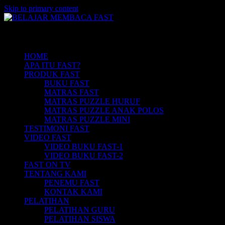
Skip to primary content
Belajar Membaca Anak | Buku Belajar
BELAJAR MEMBACA FAST
Main menu
Membaca | Cara Cepat Belajar Membaca |
Game Belajar Membaca | Cara Belajar
HOME
APA ITU FAST?
Membaca | Hub: 08233 100 4433
PRODUK FAST
BUKU FAST
MATRAS FAST
MATRAS PUZZLE HURUF
MATRAS PUZZLE ANAK POLOS
MATRAS PUZZLE MINI
TESTIMONI FAST
VIDEO FAST
VIDEO BUKU FAST-1
VIDEO BUKU FAST-2
FAST ON TV
TENTANG KAMI
PENEMU FAST
KONTAK KAMI
PELATIHAN
PELATIHAN GURU
PELATIHAN SISWA