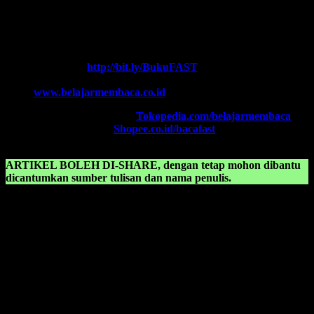
SUPERNOVA CONSULTING
HOTLINE-1:
+62 852 3046 8161 (
WhatsApp
, Call, SMS)
HOTLINE-2:
+62 852 3123 6622 (
WhatsApp
, Call, SMS)
Contact Center:
(0341) 754 358
Chat WA FAST:
http://bit.ly/BukuFAST
Email:
belajarmembacaFAST@gmail.com
Web:
www.belajarmembaca.co.id
TOKOPEDIA FAST
, Klik:
Tokopedia.com/belajarmembaca
SHOPEE FAST
, Klik:
Shopee.co.id/bacafast
ARTIKEL BOLEH DI-SHARE, dengan tetap mohon dibantu
dicantumkan sumber tulisan dan nama penulis.
KONSULTASIKAN KEPADA KAMI TENTANG:
Cara menangani anak speech delay
Cara menangani anak yang speech delay
Cara mengatasi anak speech delay
Cara terapi anak speech delay
Cara atasi anak speech delay
Cara ajar anak speech delay
Cara menstimulasi anak speech delay
Cara merangsang anak speech delay