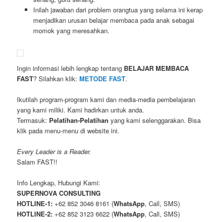
Inilah jawaban dari problem orangtua yang selama ini kerap
menjadikan urusan belajar membaca pada anak sebagai
momok yang meresahkan.
Ingin informasi lebih lengkap tentang
BELAJAR MEMBACA
FAST
? Silahkan klik:
METODE FAST
.
Ikutilah program-program kami dan media-media pembelajaran
yang kami miliki. Kami hadirkan untuk anda.
Termasuk:
Pelatihan-Pelatihan
yang kami selenggarakan. Bisa
klik pada menu-menu di website ini.
Every Leader is a Reader.
Salam FAST!!
Info Lengkap, Hubungi Kami:
SUPERNOVA CONSULTING
HOTLINE-1:
+62 852 3046 8161 (
WhatsApp
, Call, SMS)
HOTLINE-2:
+62 852 3123 6622 (
WhatsApp
, Call, SMS)