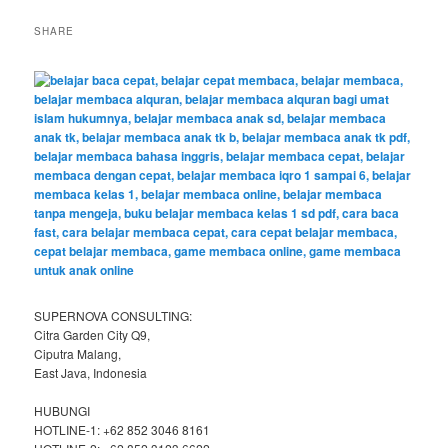
a
r
SHARE
c
h
SUPERNOVA CONSULTING:
Citra Garden City Q9,
Ciputra Malang,
East Java, Indonesia
HUBUNGI
HOTLINE-1: +62 852 3046 8161