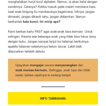
menghafalkan huruf-huruf alphabet. Namun, ia akan hafal dengan
sendirinya. Caranya? Ketika masuk pada materi membaca kata,
saat anak bingung itu membacanya bagaimana, triknya: jangan
dimarahi, jangan dikasih tahu, jangan didiamkan. Namun
berikanlah
kata kunci: Ini mirip apa?
Kami berikan kartu FAST agar anak-anak bisa bermain. Untuk
selingan. Karena ada beberapa anak yang tidak bisa fokus lama
dengan buku. Jangan sampai lanjut ke halaman berikutnya
apabila halaman sebelumnya belum lancar. Lebih baik
dilancarkan terlebih dahulu.
Upayakan
mengajar
secara
menyenangkan
dan
anak merasa bermain.
Sehingga, anak lupa dan tidak
sadar, bahwa sejatinya ia sedang belajar.
INFO TAMBAHAN: