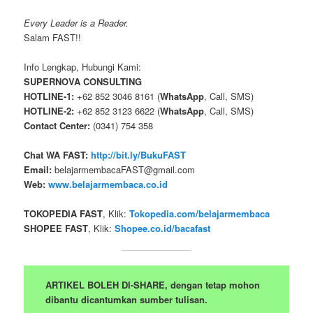
Every Leader is a Reader.
Salam FAST!!
Info Lengkap, Hubungi Kami:
SUPERNOVA CONSULTING
HOTLINE-1:
+62 852 3046 8161 (
WhatsApp
, Call, SMS)
HOTLINE-2:
+62 852 3123 6622 (
WhatsApp
, Call, SMS)
Contact Center:
(0341) 754 358
Chat WA FAST:
http://bit.ly/BukuFAST
Email:
belajarmembacaFAST@gmail.com
Web:
www.belajarmembaca.co.id
TOKOPEDIA FAST
, Klik:
Tokopedia.com/belajarmembaca
SHOPEE FAST
, Klik:
Shopee.co.id/bacafast
ARTIKEL BOLEH DI-SHARE, dengan tetap mohon
dibantu dicantumkan sumber tulisan.