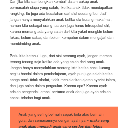
Dan jika kita sambungkan kembali dalam cakup anak
bermasalah siapa yang salah, ketika anak tidak mendapatkan
rangking, itu juga ada kesalahan dari sisi seorang ibu. Jadi
jangan hanya menyalahkan anak ketika dia kurang maksimal,
namun kita sebagai orang tua pun juga harus introspeksi diri,
karena memang ada yang salah dari kita yakni mungkin belum
fokus, belum sabar, dan belum kompeten dalam mengajari dan
membimbing anak.
Perlu kita ketahui juga, dari sisi seorang ayah, jangan merasa
tenang-tenang saja ketika ada yang salah dari sang anak.
Jangan hanya menyalahkan seorang istri ketika anak kurang
begitu handal dalam pembelajaran, ayah pun juga salah ketika
sanga anak tidak shalat, tidak menjalankan ajaran syariat islam,
dan juga salah dalam pergaulan. Karena apa? Karena ayah
adalah pengendali emosi pertama anak dan juga ayah adalah
sosok teladan bagi anak.
Anak yang sering bermain sepak bola atau bermain
gulat dan semacamnya dengan ayahnya =
maka sang
anak akan menjadi anak yang cerdas dan fokus