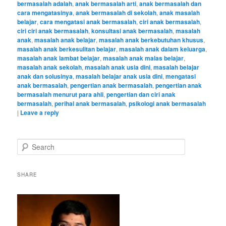
bermasalah adalah
,
anak bermasalah arti
,
anak bermasalah dan
cara mengatasinya
,
anak bermasalah di sekolah
,
anak masalah
belajar
,
cara mengatasi anak bermasalah
,
ciri anak bermasalah
,
ciri ciri anak bermasalah
,
konsultasi anak bermasalah
,
masalah
anak
,
masalah anak belajar
,
masalah anak berkebutuhan khusus
,
masalah anak berkesulitan belajar
,
masalah anak dalam keluarga
,
masalah anak lambat belajar
,
masalah anak malas belajar
,
masalah anak sekolah
,
masalah anak usia dini
,
masalah belajar
anak dan solusinya
,
masalah belajar anak usia dini
,
mengatasi
anak bermasalah
,
pengertian anak bermasalah
,
pengertian anak
bermasalah menurut para ahli
,
pengertian dan ciri anak
bermasalah
,
perihal anak bermasalah
,
psikologi anak bermasalah
|
Leave a reply
S
e
a
r
SHARE
c
h