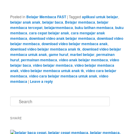
Posted in
Belajar Membaca FAST
|
Tagged
aplikasi untuk belajar
,
belajar anak anak
,
belajar baca
,
Belajar membaca
,
belajar
membaca tercepat
,
belajarmembaca
,
buku latihan membaca
,
buku
membaca
,
cara cepat belajar anak
,
cara mengajar anak
membaca
,
download video anak belajar membaca
,
download video
belajar membaca
,
download video belajar membaca anak
,
download video belajar membaca anak tk
,
download video belajar
membaca untuk anak
,
game huruf
,
marbel belajar
,
permainan
huruf
,
permainan membaca
,
video anak belajar membaca
,
video
belajar baca
,
video belajar membaca
,
video belajar membaca
anak
,
video belajar membaca untuk anak tk
,
video cara belajar
membaca
,
video cara belajar membaca untuk anak
,
video
membaca
|
Leave a reply
S
e
a
r
SHARE
c
h