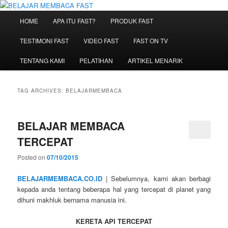
Skip
Skip
Belajar Membaca Anak | Buku Belajar Membaca | Cara Cepat Belajar
Membaca | Game Belajar Membaca | Cara Belajar Membaca | Hub: 08233
to
to
Main
HOME
APA ITU FAST?
PRODUK FAST
100 4433
primary
secondary
menu
content
content
BELAJAR MEMBACA FAST
TESTIMONI FAST
VIDEO FAST
FAST ON TV
TENTANG KAMI
PELATIHAN
ARTIKEL MENARIK
TAG ARCHIVES:
BELAJARMEMBACA
BELAJAR MEMBACA
TERCEPAT
Posted on
07/10/2015
BELAJARMEMBACA.CO.ID
| Sebelumnya, kami akan berbagi
kepada anda tentang beberapa hal yang tercepat di planet yang
dihuni makhluk bernama manusia ini.
KERETA API TERCEPAT