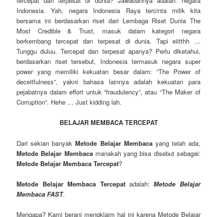
tercepat dan terpesat di dunia? Jawabannya adalah: negara
Indonesia. Yah, negara Indonesia Raya tercinta milik kita
bersama ini berdasarkan riset dari Lembaga Riset Dunia The
Most Credible & Trust, masuk dalam kategori negara
berkembang tercepat dan terpesat di dunia. Tapi eiitthh …
Tunggu duluu. Tercepat dan terpesat apanya? Perlu diketahui,
berdasarkan riset tersebut, Indonesia termasuk negara super
power yang memiliki kekuatan besar dalam: “The Power of
deceitfulness”, yakni bahasa lainnya adalah kekuatan para
pejabatnya dalam effort untuk “fraudulency”, atau “The Maker of
Corruption”. Hehe … Just kidding lah.
BELAJAR MEMBACA TERCEPAT
Dari sekian banyak
Metode Belajar Membaca
yang telah ada,
Metode Belajar Membaca
manakah yang bisa disebut sebagai:
Metode Belajar Membaca Tercepat
?
Metode Belajar Membaca Tercepat
adalah:
Metode Belajar
Membaca FAST
.
Mengapa? Kami berani mengklaim hal ini karena Metode Belajar