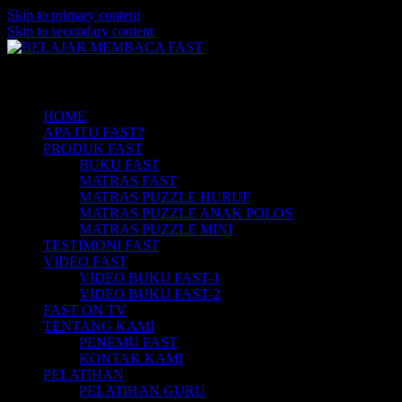
Skip to primary content
Skip to secondary content
Belajar Membaca Anak | Buku Belajar
BELAJAR MEMBACA FAST
Main menu
Membaca | Cara Cepat Belajar Membaca |
Game Belajar Membaca | Cara Belajar
HOME
APA ITU FAST?
Membaca | Hub: 08233 100 4433
PRODUK FAST
BUKU FAST
MATRAS FAST
MATRAS PUZZLE HURUF
MATRAS PUZZLE ANAK POLOS
MATRAS PUZZLE MINI
TESTIMONI FAST
VIDEO FAST
VIDEO BUKU FAST-1
VIDEO BUKU FAST-2
FAST ON TV
TENTANG KAMI
PENEMU FAST
KONTAK KAMI
PELATIHAN
PELATIHAN GURU