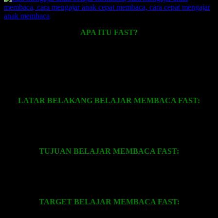
APA ITU FAST?
FAST adalah Fun And Stimulation Technique yang menggunakan
prinsip ingatan berupa: gerak, nada, imajinasi, simbol/visualisasi,
besaran, humor, asosiasi, dan indra. Sedangkan teknik ingatan yang
digunakan adalah kombinasi antara teknik asosiasi visual dan
persamaan bunyi yang ditampilkan dalam gambar pemicu ingatan.
LATAR BELAKANG BELAJAR MEMBACA FAST:
Hasil penelitian tentang otak dan psikologi membuktikan bahwa
setiap anak memiliki potensi otak yang luar biasa. Namun, hanya
sedikit dari potensi tersebut yang dikembangkan dan digunakan.
TUJUAN BELAJAR MEMBACA FAST:
Mengembangkan dan mendayagunakan potensi otak anak-anak
dengan membekali keterampilan cara belajar dan cara berfikir
efektif.
TARGET BELAJAR MEMBACA FAST: