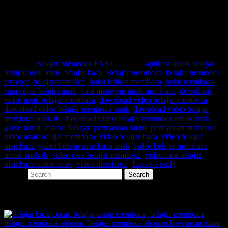
Posted in
Belajar Membaca FAST
|
Tagged
aplikasi untuk belajar
,
belajar anak anak
,
belajar baca
,
Belajar membaca
,
belajar membaca
tercepat
,
belajarmembaca
,
buku latihan membaca
,
buku membaca
,
cara cepat belajar anak
,
cara mengajar anak membaca
,
download
video anak belajar membaca
,
download video belajar membaca
,
download video belajar membaca anak
,
download video belajar
membaca anak tk
,
download video belajar membaca untuk anak
,
game huruf
,
marbel belajar
,
permainan huruf
,
permainan membaca
,
video anak belajar membaca
,
video belajar baca
,
video belajar
membaca
,
video belajar membaca anak
,
video belajar membaca
untuk anak tk
,
video cara belajar membaca
,
video cara belajar
membaca untuk anak
,
video membaca
|
Leave a reply
Search
SHARE