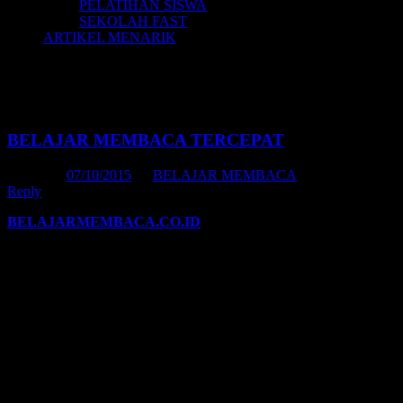
PELATIHAN SISWA
SEKOLAH FAST
ARTIKEL MENARIK
Tag Archives:
video cara belajar
membaca untuk anak
BELAJAR MEMBACA TERCEPAT
Posted on
07/10/2015
by
BELAJAR MEMBACA
Reply
BELAJARMEMBACA.CO.ID
| Sebelumnya, kami akan berbagi
kepada anda tentang beberapa hal yang tercepat di planet yang
dihuni makhluk bernama manusia ini.
KERETA API TERCEPAT
Tahukah anda tentang kereta api tercepat di bumi ini? Rekor kereta
api tercepat masih dipegang oleh: CRH380A yang memiliki
kemampuan berlari melesat hingga 487 km/jam. Kereta api
Shinkansen dari Jepang masih kalah, maksimum kecepatannya
adalah 443 km/jam.