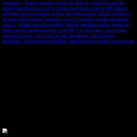
SUPERNOVA CONSULTING:
Citra Garden City Q9,
Ciputra Malang,
East Java, Indonesia
HUBUNGI
HOTLINE-1: +62 852 3046 8161
HOTLINE-2: +62 852 3123 6622
Contact Center: (0341) 754 358
Email: belajarmembacaFAST@gmail.com
Web: www.belajarmembaca.co.id
LINK CHAT WHATSAPP