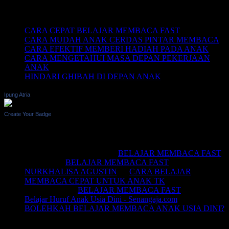
Recent Posts
CARA CEPAT BELAJAR MEMBACA FAST
CARA MUDAH ANAK CERDAS PINTAR MEMBACA
CARA EFEKTIF MEMBERI HADIAH PADA ANAK
CARA MENGETAHUI MASA DEPAN PEKERJAAN
ANAK
HINDARI GHIBAH DI DEPAN ANAK
Ipung Atria
Create Your Badge
Recent Comments
BELAJAR MEMBACA
on
BELAJAR MEMBACA FAST
Saifullah
on
BELAJAR MEMBACA FAST
NURKHALISA AGUSTIN
on
CARA BELAJAR
MEMBACA CEPAT UNTUK ANAK TK
Joko sismala
on
BELAJAR MEMBACA FAST
Belajar Huruf Anak Usia Dini - Senangaja.com
on
BOLEHKAH BELAJAR MEMBACA ANAK USIA DINI?
LIKE Fan Page Kami Untuk