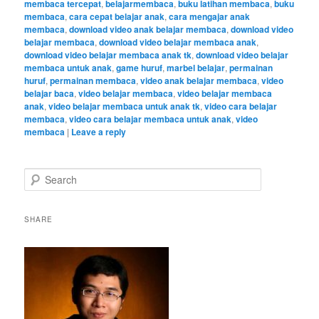
membaca tercepat
,
belajarmembaca
,
buku latihan membaca
,
buku
membaca
,
cara cepat belajar anak
,
cara mengajar anak
membaca
,
download video anak belajar membaca
,
download video
belajar membaca
,
download video belajar membaca anak
,
download video belajar membaca anak tk
,
download video belajar
membaca untuk anak
,
game huruf
,
marbel belajar
,
permainan
huruf
,
permainan membaca
,
video anak belajar membaca
,
video
belajar baca
,
video belajar membaca
,
video belajar membaca
anak
,
video belajar membaca untuk anak tk
,
video cara belajar
membaca
,
video cara belajar membaca untuk anak
,
video
membaca
|
Leave a reply
S
e
a
r
SHARE
c
h