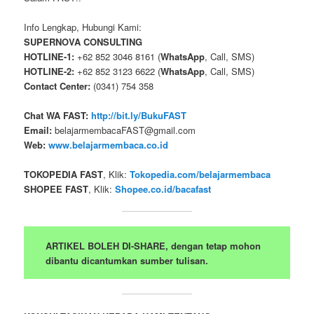
Info Lengkap, Hubungi Kami:
SUPERNOVA CONSULTING
HOTLINE-1:
+62 852 3046 8161 (
WhatsApp
, Call, SMS)
HOTLINE-2:
+62 852 3123 6622 (
WhatsApp
, Call, SMS)
Contact Center:
(0341) 754 358
Chat WA FAST:
http://bit.ly/BukuFAST
Email:
belajarmembacaFAST@gmail.com
Web:
www.belajarmembaca.co.id
TOKOPEDIA FAST
, Klik:
Tokopedia.com/belajarmembaca
SHOPEE FAST
, Klik:
Shopee.co.id/bacafast
ARTIKEL BOLEH DI-SHARE, dengan tetap mohon
dibantu dicantumkan sumber tulisan.