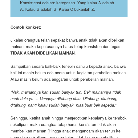
Konsistensi adalah: ketegasan. Yang kalau A adalah
A. Kalau B adalah B. Kalau C bukanlah Z.
Contoh konkret:
Jikalau orangtua telah sepakat bahwa anak tidak akan dibelikan
mainan, maka keputusannya harus tetap konsisten dan tegas:
TIDAK AKAN DIBELIKAN MAINAN
.
Sampaikan secara baik-baik terlebih dahulu kepada anak, bahwa
kali ini masih belum ada acara untuk kegiatan pembelian mainan.
Atau masih belum ada anggaran untuk pembelian mainan.
“Nak, mainannya kan sudah banyak tuh. Beli mainannya tidak
usah dulu ya … Uangnya ditabung dulu. Ditabung, ditabung,
ditabung, nanti kalau sudah banyak, bisa buat beli sepeda.”
Sehingga, ketika anak hingga menjedotkan kepalanya ke tembok
sekalipun, maka orangtua tetap harus konsisten tidak akan
membelikan mainan (Hingga anak mengancam akan terjun ke
samudera sekalipun, orangtua tetap tidak boleh membelikan