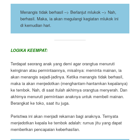
Menangis tidak berhasil –> Berlanjut mlukok –> Nah,
berhasil. Maka, ia akan megulangi kegiatan mlukok ini
di kemudian hari.
LOGIKA KEEMPAT:
Terdapat seorang anak yang demi agar orangtua menuruti
keinginan atau permintaannya, misalnya: meminta mainan, ia
akan menangis sejadi-jadinya. Ketika menangis tidak berhasil,
maka ia akan menjedotkan (menghantam-hantamkan kepalanya)
ke tembok. Nah, di saat itulah akhirnya orangtua menyerah. Dan
akhirnya menuruti permintaan anaknya untuk membeli mainan.
Berangkat ke toko, saat itu juga.
Peristiwa ini akan menjadi rekaman bagi anaknya. Ternyata
menjedotkan kepala ke tembok adalah: rumus jitu yang dapat
memberikan pencapaian keberhasilan.