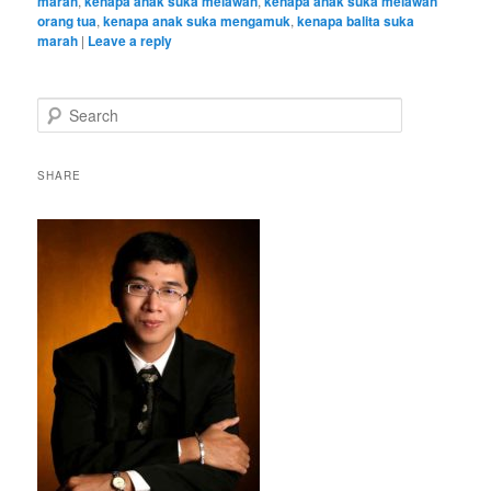
marah
,
kenapa anak suka melawan
,
kenapa anak suka melawan
orang tua
,
kenapa anak suka mengamuk
,
kenapa balita suka
marah
|
Leave a reply
S
e
a
r
SHARE
c
h