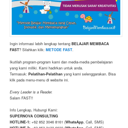
Ingin informasi lebih lengkap tentang
BELAJAR MEMBACA
FAST
? Silahkan klik:
METODE FAST
.
Ikutilah program-program kami dan media-media pembelajaran
yang kami miliki. Kami hadirkan untuk anda.
Termasuk:
Pelatihan-Pelatihan
yang kami selenggarakan. Bisa
klik pada menu-menu di website ini.
Every Leader is a Reader.
Salam FAST!!
Info Lengkap, Hubungi Kami:
SUPERNOVA CONSULTING
HOTLINE-1:
+62 852 3046 8161 (
WhatsApp
, Call, SMS)
HOTLINE-2:
+62 852 3123 6622 (
WhatsApp
, Call, SMS)