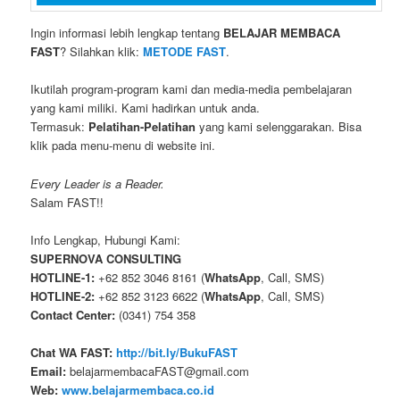
Ingin informasi lebih lengkap tentang
BELAJAR MEMBACA
FAST
? Silahkan klik:
METODE FAST
.
Ikutilah program-program kami dan media-media pembelajaran
yang kami miliki. Kami hadirkan untuk anda.
Termasuk:
Pelatihan-Pelatihan
yang kami selenggarakan. Bisa
klik pada menu-menu di website ini.
Every Leader is a Reader.
Salam FAST!!
Info Lengkap, Hubungi Kami:
SUPERNOVA CONSULTING
HOTLINE-1:
+62 852 3046 8161 (
WhatsApp
, Call, SMS)
HOTLINE-2:
+62 852 3123 6622 (
WhatsApp
, Call, SMS)
Contact Center:
(0341) 754 358
Chat WA FAST:
http://bit.ly/BukuFAST
Email:
belajarmembacaFAST@gmail.com
Web:
www.belajarmembaca.co.id