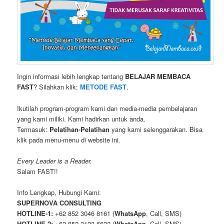
Ingin informasi lebih lengkap tentang
BELAJAR MEMBACA
FAST
? Silahkan klik:
METODE FAST
.
Ikutilah program-program kami dan media-media pembelajaran
yang kami miliki. Kami hadirkan untuk anda.
Termasuk:
Pelatihan-Pelatihan
yang kami selenggarakan. Bisa
klik pada menu-menu di website ini.
Every Leader is a Reader.
Salam FAST!!
Info Lengkap, Hubungi Kami:
SUPERNOVA CONSULTING
HOTLINE-1:
+62 852 3046 8161 (
WhatsApp
, Call, SMS)
HOTLINE-2:
+62 852 3123 6622 (
WhatsApp
, Call, SMS)