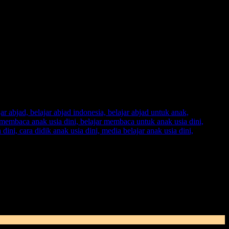
engajar memakai sebuah metode yang membosankan dan juga
mengeja
dan juga tidak memberikan ruang bagi anak untuk berpikir
rkembangan anak dan ujungnya anak akan
tertinggal jauh
dalam