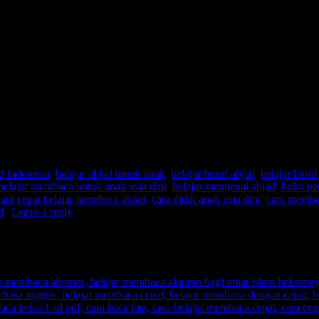
ad indonesia
,
belajar abjad untuk anak
,
belajar huruf abjad
,
belajar huruf
belajar membaca untuk anak usia dini
,
belajar mengenal abjad
,
buku pen
cara cepat belajar membaca abjad
,
cara didik anak usia dini
,
cara memba
d
|
Leave a reply