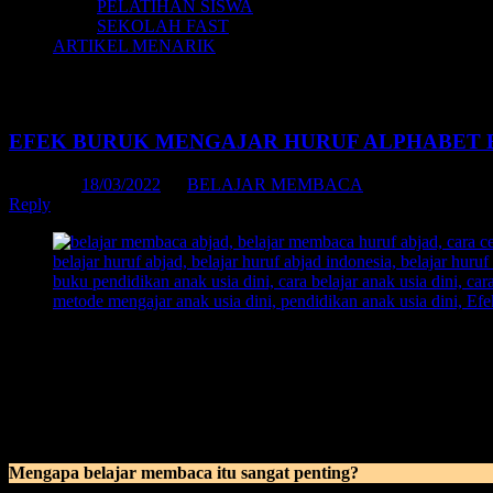
PELATIHAN SISWA
SEKOLAH FAST
ARTIKEL MENARIK
Tag Archives:
belajar mengenal abjad
EFEK BURUK MENGAJAR HURUF ALPHABET 
Posted on
18/03/2022
by
BELAJAR MEMBACA
Reply
Efek Buruk Mengajar Huruf Alphabet
– Dunia pembelajaran bagi ana
monoton.
Contoh kasus ketika melaksanakan pembelajaran belajar membaca, j
lebih, maka jadilah anak tersebut malah
susah
menerima
apa
yang d
masalah akademik dibanding dengan seumurannya.
Mengapa belajar membaca itu sangat penting?