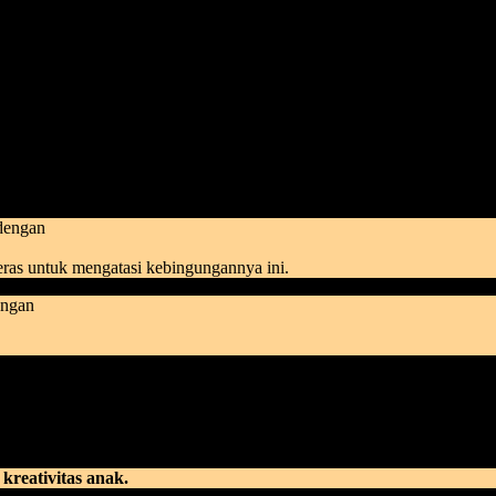
 ketika sudah tahu salah tapi masih saja dilanjutkan, malah tidak di
a bagi anak di usia dini. Contoh real di lapangan, banyak anak keti
.
engan
eras untuk mengatasi kebingungannya ini.
ngan
juga kadang ikut-ikutan stress.
Hehe..
g guru ajarkan, jangan salahkan anak saja. Karena apa yang anak ter
kreativitas anak.