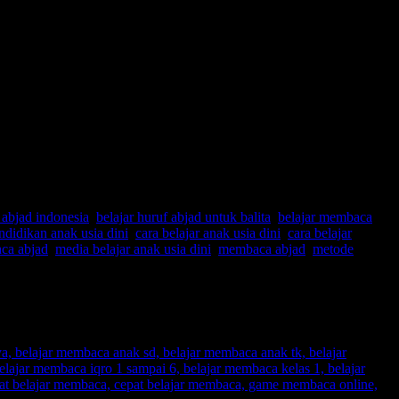
 abjad indonesia
,
belajar huruf abjad untuk balita
,
belajar membaca
didikan anak usia dini
,
cara belajar anak usia dini
,
cara belajar
ca abjad
,
media belajar anak usia dini
,
membaca abjad
,
metode