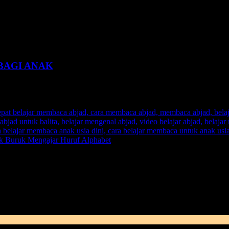
BAGI ANAK
k kadang kerap sekali membuat anak bosan apalagi jika guru yang m
ika guru yang mengajarkan membaca, biasanya identik dengan
terlalu 
iajarkan
oleh seorang
guru
tersebut. Ini akan menghambat proses pe