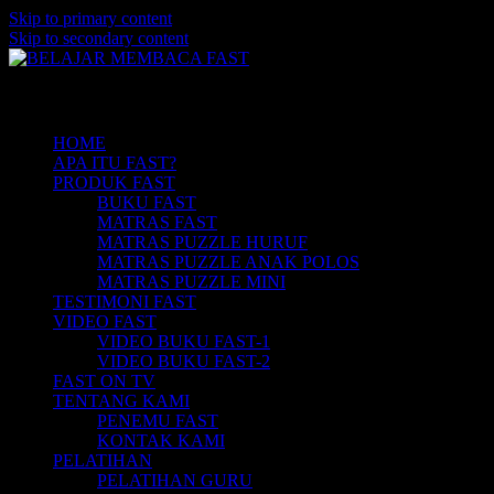
Skip to primary content
Skip to secondary content
Belajar Membaca Anak | Buku Belajar Me
BELAJAR MEMBACA FAST
Main menu
Membaca | Hub: 08233 100 4433
HOME
APA ITU FAST?
PRODUK FAST
BUKU FAST
MATRAS FAST
MATRAS PUZZLE HURUF
MATRAS PUZZLE ANAK POLOS
MATRAS PUZZLE MINI
TESTIMONI FAST
VIDEO FAST
VIDEO BUKU FAST-1
VIDEO BUKU FAST-2
FAST ON TV
TENTANG KAMI
PENEMU FAST
KONTAK KAMI
PELATIHAN
PELATIHAN GURU