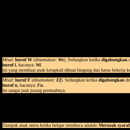
Kesalahan yang berulang dalam menggunakan metode pembelajaran ialah
Disinilah letak kesalahan seorang pengajar yang mengajarkan membac
huruf. Sudah bisa mengeja. Tapi membacanya: PITIK.
Kelemahan berikutnya: anak masih harus melalui fase yang sulit ini.
Apa itu?
Menghafal huruf satu per satu.
Yang nama hurufnya itu tidak matching ketika digabungkan huruf lain
Misal:
huruf W
(
dinamakan:
We
). Sedangkan ketika
digabungkan
d
huruf i
, bacanya:
Wi
.
Ini yang membuat anak kerapkali dibuat bingung dan harus bekerja k
Misal:
huruf F
(
dinamakan:
Ef
). Sedangkan ketika
digabungkan
de
huruf u
, bacanya:
Fu
.
Ini sangat jauh jurang pemisahnya.
Belajar huruf alphabet juga bikin anak menjadi stress, yang mengajar 
Oleh karenanya, ketika anak susah dalam menerima pembelajaran yan
menggunakan metode yang salah.
Dampak anak stress ketika belajar membaca adalah
: Merusak syaraf 