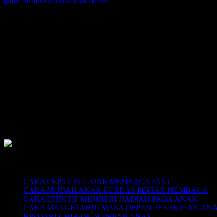
SUPERNOVA CONSULTING:
Citra Garden City Q9,
Ciputra Malang,
East Java, Indonesia
HUBUNGI
HOTLINE-1: +62 852 3046 8161
HOTLINE-2: +62 852 3123 6622
Contact Center: (0341) 754 358
Email: belajarmembacaFAST@gmail.com
Web: www.belajarmembaca.co.id
LINK CHAT WHATSAPP
Recent Posts
CARA CEPAT BELAJAR MEMBACA FAST
CARA MUDAH ANAK CERDAS PINTAR MEMBACA
CARA EFEKTIF MEMBERI HADIAH PADA ANAK
CARA MENGETAHUI MASA DEPAN PEKERJAAN AN
HINDARI GHIBAH DI DEPAN ANAK