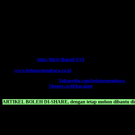
Ikutilah program-program kami dan media-media pembelajaran yang 
Every Leader is a Reader.
Salam FAST!!
Info Lengkap, Hubungi Kami:
SUPERNOVA CONSULTING
HOTLINE-1:
+62 852 3046 8161 (
WhatsApp
, Call, SMS)
HOTLINE-2:
+62 852 3123 6622 (
WhatsApp
, Call, SMS)
Contact Center:
(0341) 754 358
Chat WA FAST:
http://bit.ly/BukuFAST
Email:
belajarmembacaFAST@gmail.com
Web:
www.belajarmembaca.co.id
TOKOPEDIA FAST
, Klik:
Tokopedia.com/belajarmembaca
SHOPEE FAST
, Klik:
Shopee.co.id/bacafast
ARTIKEL BOLEH DI-SHARE, dengan tetap mohon dibantu dica
KONSULTASIKAN KEPADA KAMI TENTANG:
Belajar membaca abjad
Belajar membaca huruf abjad