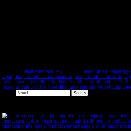
Cara cepat belajar membaca abjad
Cara membaca abjad
Belajar abjad indonesia
Belajar abjad untuk anak
Belajar huruf abjad untuk balita
Belajar mengenal abjad
Belajar membaca anak usia dini
Belajar membaca untuk anak usia dini
Buku pendidikan anak usia dini
Cara belajar membaca anak usia dini
Cara didik anak usia dini
Metode mengajar anak usia dini
Posted in
Belajar Membaca FAST
|
Tagged
belajar abjad
,
belajar abj
abjad
,
belajar membaca anak usia dini
,
belajar membaca huruf abjad
,
membaca anak usia dini
,
cara belajar membaca untuk anak usia dini
,
mengajar anak usia dini
,
pendidikan anak usia dini
,
video belajar abja
Search
SHARE