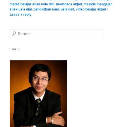
media belajar anak usia dini
,
membaca abjad
,
metode mengajar
anak usia dini
,
pendidikan anak usia dini
,
video belajar abjad
|
Leave a reply
S
e
a
r
SHARE
c
h