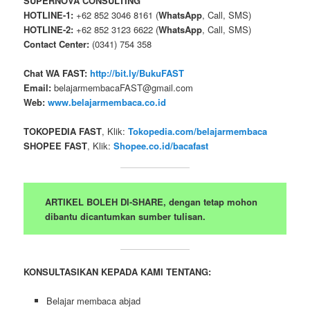
SUPERNOVA CONSULTING
HOTLINE-1:
+62 852 3046 8161 (
WhatsApp
, Call, SMS)
HOTLINE-2:
+62 852 3123 6622 (
WhatsApp
, Call, SMS)
Contact Center:
(0341) 754 358
Chat WA FAST:
http://bit.ly/BukuFAST
Email:
belajarmembacaFAST@gmail.com
Web:
www.belajarmembaca.co.id
TOKOPEDIA FAST
, Klik:
Tokopedia.com/belajarmembaca
SHOPEE FAST
, Klik:
Shopee.co.id/bacafast
ARTIKEL BOLEH DI-SHARE, dengan tetap mohon
dibantu dicantumkan sumber tulisan.
KONSULTASIKAN KEPADA KAMI TENTANG:
Belajar membaca abjad