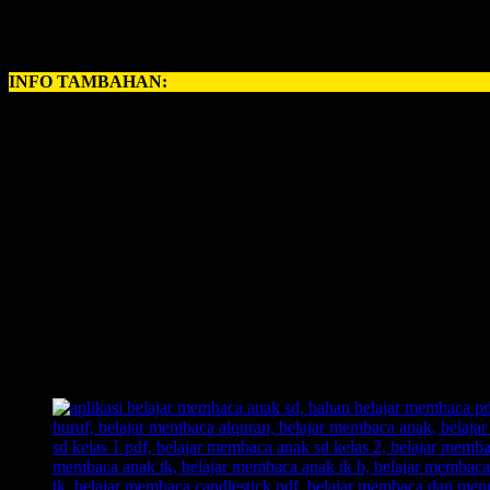
ampuh dalam memberikan sebuah metode yang handal untuk anak. 
anak langsung bisa membaca!
INFO TAMBAHAN:
Perihal
BELAJAR MEMBACA ANAK
, kerapkali orangtua memili
untuk anda, ayah bunda semuanya, yang ingin memberikan pelajaran
INOVASI BARU – BELAJAR MEMBACA FAST
Revolusi Belajar Membaca Pertama di Indonesia.
Permainan Belajar Membaca yang 700 Kali Lipat Lebih Cepat 
1 Hari Anak Langsung Bisa Membaca.
Anak Langsung Bisa Hafal Semua Huruf Dalam Tempo Waktu 
Inilah Belajar Membaca Unik, Kreatif, dan Inovatif.
Out of The Box!! Membongkar pakem-pakem yang sudah ada.
Belajar Membaca Anak yang menyenangkan.
Dengan Belajar Membaca FAST: anak senang, orangtua senang
Inilah jawaban dari problem orangtua yang selama ini kerap 