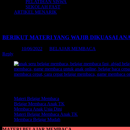
PELATIHAN SISWA
SEKOLAH FAST
ARTIKEL MENARIK
Tag Archives:
buku belajar membaca kelas
BERIKUT MATERI YANG WAJIB DIKUASAI A
Posted on
10/06/2022
by
BELAJAR MEMBACA
Reply
Daftar Isi:
Materi Belajar Membaca
Belajar Membaca Anak TK
Membaca Anak Usia Dini
Materi Belajar Membaca Anak TK
Membaca Belajar Mudah
MATERI BELAJAR MEMBACA