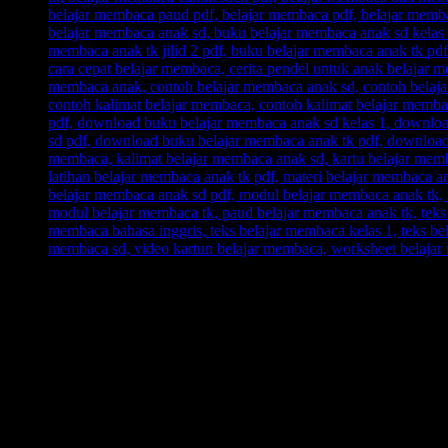
Ingin informasi lebih lengkap tentang
BELAJAR MEMBACA FA
Ikutilah program-program kami dan media-media pembelajaran yang 
Every Leader is a Reader.
Salam FAST!!
Info Lengkap, Hubungi Kami:
SUPERNOVA CONSULTING
HOTLINE-1:
+62 852 3046 8161 (
WhatsApp
, Call, SMS)