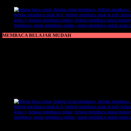
MEMBACA BELAJAR MUDAH
Membaca Belajar Mudah
sangat cocok bagi anak yang belum bisa m
ilmu membaca yang diajarkan kepadanya atau guru maupun orang tua
Kesalahan ini sering dialami oleh orang tua maupun guru yang belu
temannya adalah dengan memberikan metode pembelajaran belajar
belajar membaca, dan anak akan lebih berkembang di usia muda untu
yang pas untuk anak
belajar membaca.
Kami kenalkan sebuah metode yang
inovatif, kreatif, out of the 
Metode ini kami kenalkan dengan sebutan
Metode Belajar Membac
Metode Belajar Membaca FAST
ini menggunakan sebuah ilustrasi 