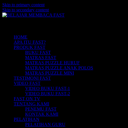
Skip to primary content
Skip to secondary content
Belajar Membaca Anak | Buku Belajar Me
BELAJAR MEMBACA FAST
Main menu
Membaca | Hub: 08233 100 4433
HOME
APA ITU FAST?
PRODUK FAST
BUKU FAST
MATRAS FAST
MATRAS PUZZLE HURUF
MATRAS PUZZLE ANAK POLOS
MATRAS PUZZLE MINI
TESTIMONI FAST
VIDEO FAST
VIDEO BUKU FAST-1
VIDEO BUKU FAST-2
FAST ON TV
TENTANG KAMI
PENEMU FAST
KONTAK KAMI
PELATIHAN
PELATIHAN GURU