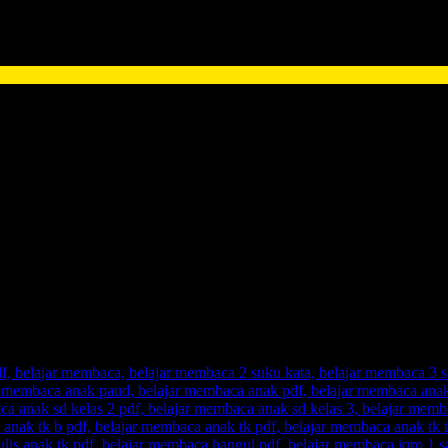
Dan
FAST
ini adalah
pilihan yang cocok
bagi orang tua maupun guru 
ki problem yang amat krusial perihal:
cara mengajarkan membaca p
Belajar Membaca
untuk anak anda.
dari Metode Konvensional.
yang Cepat, Tanpa Perlu Menghafalnya.
, guru senang.
menjadikan urusan belajar membaca pada anak sebagai momok yang mer