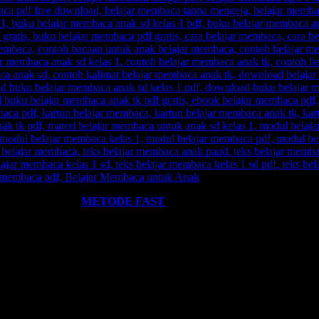
ST
? Silahkan klik:
METODE FAST
.
kami miliki. Kami hadirkan untuk anda. Termasuk:
Pelatihan-Pelatiha