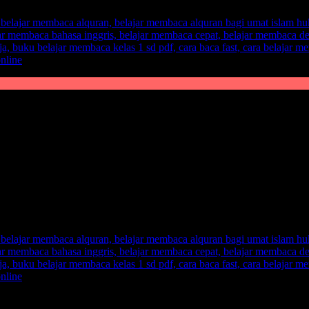
embaca. Anak belum bisa membaca di usianya, bukan berarti anak itu 
 salah mengajarkan metode belajar membaca, sehingga anak susah un
m menemukan metode yang cocok untuk anak. Metode yang pas bagi ana
 membaca yang menggunakan sebuah
ilustrasi gambar dan visualisai 
k otak kreativitasnya, maka dari itu, manfaatkan kelebihan anak da
box, dan 700 kali lipat lebih baik dari metode konvensional pada um
a FAST.
gambar yang menarik yang mana anak akan diajak untuk lebih bisa men