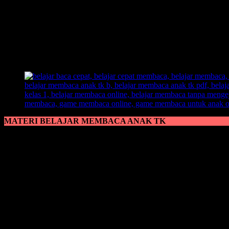
Jangan ajari anak usia dini membaca secara cepat, ajari anak secara
diperhatikan guru maupun orang tua, karena setiap anak memiliki car
Satu hal lagi yang harus diperhatikan oleh pengajar kepada muridny
interaktif, tidak hanya membuat anak mendengarkan saja tanpa ada p
membaca dengan banyak teori tanpa dipraktekkan akan membuat ana
MATERI BELAJAR MEMBACA ANAK TK
Materi Belajar Membaca Anak TK
banyak digemari ketika anak diaj
hanya menggunakan teks-teks tanpa adanya gambar visual. Dengan ada
karena akan membuat otak kreativitas anak menjadi berkembang sehing
menarik yang membuat anak lebih enjoy lagi dalam latihan
belajar 
Perihal
belajar membaca
ini juga tidak bisa dipandang haya dari sa
yang baik kepada anak.
Contoh, dalam kasus orang tua membaca koran, majalah, maupun buku
langsung akan memperhatikan dan berpikir,
‘ternyata enak yaa, bis
dan akan latihan dengan giat dengan tujuan untuk bisa membaca da