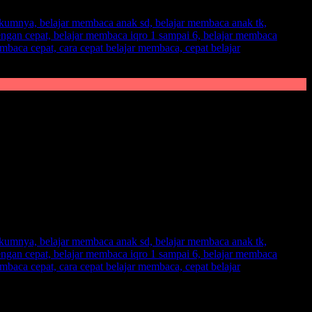
akan selamanya tidak bisa membaca, hanya saja telat dalam mengkap
tuk menangkap.
k untuk bisa membaca di usianya bahkan lebih cepat dari teman-
yang menarik,
sehingga anak akan lebih tertarik lagi dalam perihal
lam masa perkembangan kecerdasan otak dengan memberikan metode
umnya.
Dan dijamin
anak langsung bisa membaca dalam sehari.
gembangkan kreativitas si kecil. Metode FAST ini sudah terbukti