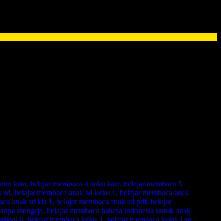
yang mengajar
anak membaca.
Buktikan sendiri dan rasakan dampak
ada anak
. Namun, sebuah kabar gembira, karena sekarang telah hadir
esahkan.