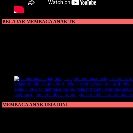
BELAJAR MEMBACA ANAK TK
Belajar Membaca Anak TK
marak diperbincangkan oleh kebanyakan
cepat untuk bisa membaca. Dan yang harus diketahui oleh para peng
pembelajaran belajar membaca.
Karena sangat disayangkan, ketika anak
belajar membaca
tapi tida
membaca lagi dikarenakan malas dan menggunakan metode yang susah 
fasilitas anak dalam belajar membaca. Jika fasilitas sekaligus lin
kepadanya perihal
belajar membaca.
MEMBACA ANAK USIA DINI
Membaca Anak Usia Dini
memang banyak mengandung kontroversi da
dalam usia dini? Jawabannya adalah
Boleh.
Namun banyak yang harus diperhatikan dalam memberikan sebuah pembe
atau pengucapan. Karena dengan jelasnya pengajar memberikan cont