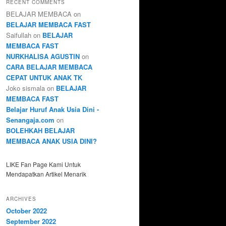
RECENT COMMENTS
BELAJAR MEMBACA
on
BELAJAR MEMBACA FAST
Saifullah
on
BELAJAR
MEMBACA FAST
NURKHALISA AGUSTIN
on
CARA BELAJAR MEMBACA
CEPAT UNTUK ANAK TK
Joko sismala
on
BELAJAR
MEMBACA FAST
Belajar Huruf Anak Usia Dini -
Senangaja.com
on
BOLEHKAH BELAJAR
MEMBACA ANAK USIA DINI?
LIKE Fan Page Kami Untuk
Mendapatkan Artikel Menarik
ARCHIVES
October 2022
September 2022