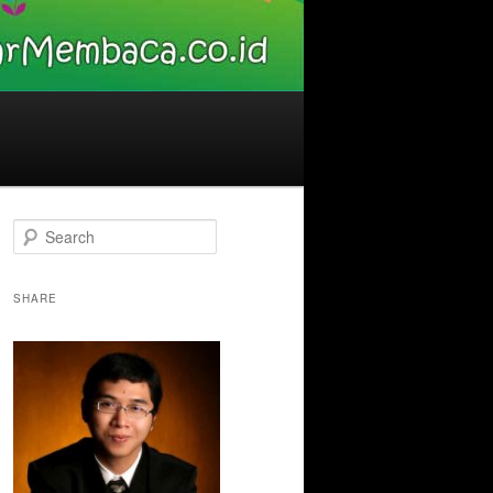
S
e
a
r
SHARE
c
h