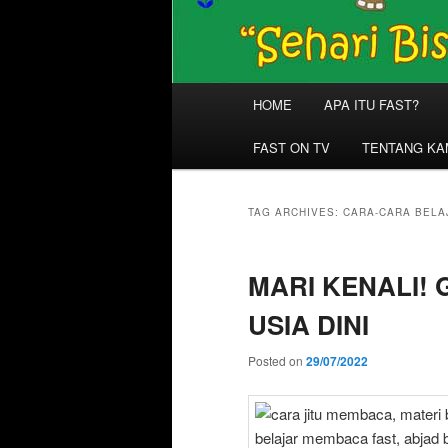
Main
HOME
APA ITU FAST?
menu
FAST ON TV
TENTANG KA
TAG ARCHIVES:
CARA-CARA BELA
MARI KENALI!
USIA DINI
Posted on
29/07/2022