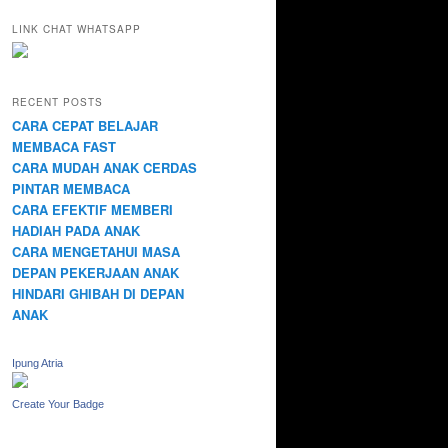
LINK CHAT WHATSAPP
RECENT POSTS
CARA CEPAT BELAJAR
MEMBACA FAST
CARA MUDAH ANAK CERDAS
PINTAR MEMBACA
CARA EFEKTIF MEMBERI
HADIAH PADA ANAK
CARA MENGETAHUI MASA
DEPAN PEKERJAAN ANAK
HINDARI GHIBAH DI DEPAN
ANAK
Ipung Atria
Create Your Badge