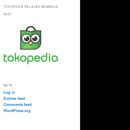
TOKOPEDIA BELAJAR MEMBACA
FAST
META
Log in
Entries feed
Comments feed
WordPress.org