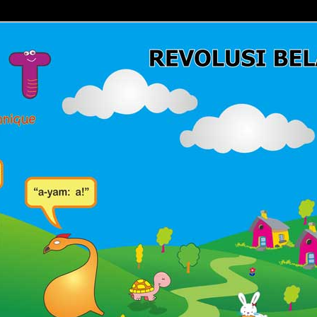
Belajar Membaca | Cara Cepat Belajar Membaca | Game Belajar
ca | Hub: 08233 100 4433
MBACA FAST