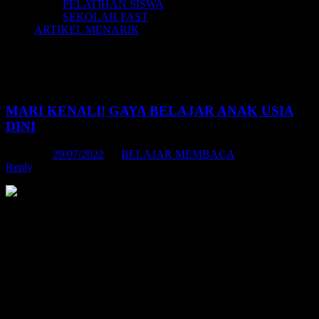
PELATIHAN SISWA
SEKOLAH FAST
ARTIKEL MENARIK
Tag Archives:
cara mengajari anak
supaya cepat bisa membaca
MARI KENALI! GAYA BELAJAR ANAK USIA
DINI
Posted on
29/07/2022
by
BELAJAR MEMBACA
Reply
Daftar Isi: