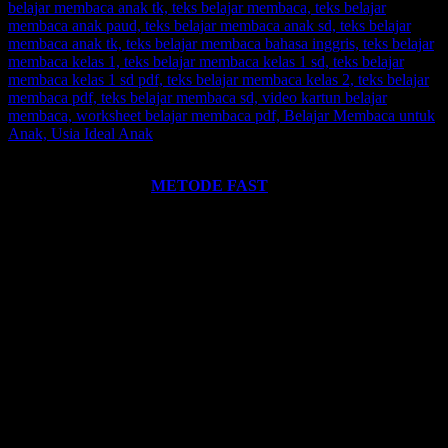
Ingin informasi lebih lengkap tentang
BELAJAR MEMBACA
FAST
? Silahkan klik:
METODE FAST
.
Ikutilah program-program kami dan media-media pembelajaran
yang kami miliki. Kami hadirkan untuk anda. Termasuk:
Pelatihan-
Pelatihan
yang kami selenggarakan. Bisa klik pada menu-menu di
website ini.
Every Leader is a Reader.
Salam FAST!!
Info Lengkap, Hubungi Kami:
SUPERNOVA CONSULTING
HOTLINE-1:
+62 852 3046 8161 (
WhatsApp
, Call, SMS)
HOTLINE-2:
+62 852 3123 6622 (
WhatsApp
, Call, SMS)
Contact Center:
(0341) 754 358