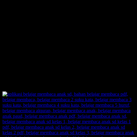
Revolusi Belajar Membaca Pertama di Indonesia.
Permainan Belajar Membaca yang 700 Kali Lipat Lebih
Cepat dari Metode Konvensional.
1 Hari Anak Langsung Bisa Membaca.
Anak Langsung Bisa Hafal Semua Huruf Dalam Tempo
Waktu yang Cepat, Tanpa Perlu Menghafalnya.
Inilah Belajar Membaca Unik, Kreatif, dan Inovatif.
Out of The Box!! Membongkar pakem-pakem yang sudah
ada.
Belajar Membaca Anak yang menyenangkan.
Dengan Belajar Membaca FAST: anak senang, orangtua
senang, guru senang.
Inilah jawaban dari problem orangtua yang selama ini kerap
menjadikan urusan belajar membaca pada anak sebagai
momok yang meresahkan.