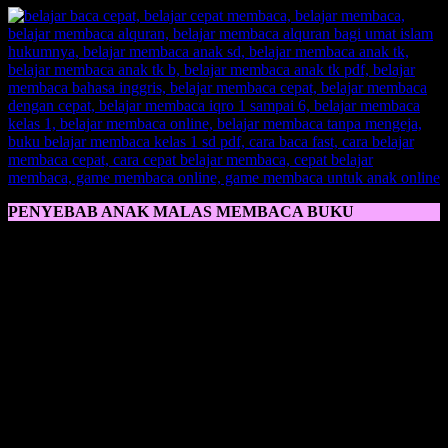
PENYEBAB ANAK MALAS MEMBACA BUKU
Penyebab Anak Malas Membaca Buku
banyak faktor yang bisa
dibenarkan lagi, karena anak malas belajar itu hal yang biasa, jika
memang fator-faktor ini mempengaruhi, yaitu;
1. Kurangnya Jam Tidur
Ketika anak kurang jam tidur, itu akan mempengaruhi proses belajar
membaca anak ketika di oagi hari, oleh karenanya sangat wajib
dipantau jam tidur anak agar tidak memberikan dampak buruk bagi
masa perkembangan sang anak.
2. Anak Merasa Bosan
Anak bosan sebenarnya bisa kita perbaiki dengan memberikan
pembelajaran yang asyik dan setiap harinya ada hal baru, karena jika
hanya menggunakan metode yang monoton, anak akan merasa