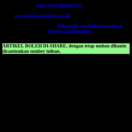
Chat WA FAST:
http://bit.ly/BukuFAST
Email:
belajarmembacaFAST@gmail.com
Web:
www.belajarmembaca.co.id
TOKOPEDIA FAST
, Klik:
Tokopedia.com/belajarmembaca
SHOPEE FAST
, Klik:
Shopee.co.id/bacafast
ARTIKEL BOLEH DI-SHARE, dengan tetap mohon dibantu
dicantumkan sumber tulisan.
KONSULTASIKAN KEPADA KAMI TENTANG:
Cara mengajari anak membaca dengan cepat
Cara mengajari anak membaca tanpa mengeja
Cara mengajari anak supaya cepat bisa membaca
Cara mengajarkan anak belajar membaca
Cara mengajarkan anak membaca
Cara mengajarkan huruf abjad kepada anak tk
Cara mengajarkan membaca
Cara mudah belajar membaca
Cara mudah mengajari anak membaca
Cara mudah mengajarkan anak membaca
Cara-cara belajar