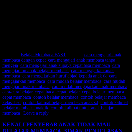
Cepat baca
Cepat belajar
Cepat belajar membaca
Cepat membaca
Contoh belajar membaca
Contoh belajar membaca kelas 1 sd
Contoh kalimat belajar membaca anak sd
Contoh kalimat belajar membaca anak tk
Contoh kalimat untuk anak belajar membaca
Posted in
Belajar Membaca FAST
|
Tagged
cara mengajari anak
membaca dengan cepat
,
cara mengajari anak membaca tanpa
mengeja
,
cara mengajari anak supaya cepat bisa membaca
,
cara
mengajarkan anak belajar membaca
,
cara mengajarkan anak
membaca
,
cara mengajarkan huruf abjad kepada anak tk
,
cara
mengajarkan membaca
,
cara mudah belajar membaca
,
cara mudah
mengajari anak membaca
,
cara mudah mengajarkan anak membaca
,
cara-cara belajar
,
cepat baca
,
cepat belajar
,
cepat belajar membaca
,
cepat membaca
,
contoh belajar membaca
,
contoh belajar membaca
kelas 1 sd
,
contoh kalimat belajar membaca anak sd
,
contoh kalimat
belajar membaca anak tk
,
contoh kalimat untuk anak belajar
membaca
|
Leave a reply
KENALI PENYEBAB ANAK TIDAK MAU
BELAJAR MEMBACA, SIMAK PENJELASAN