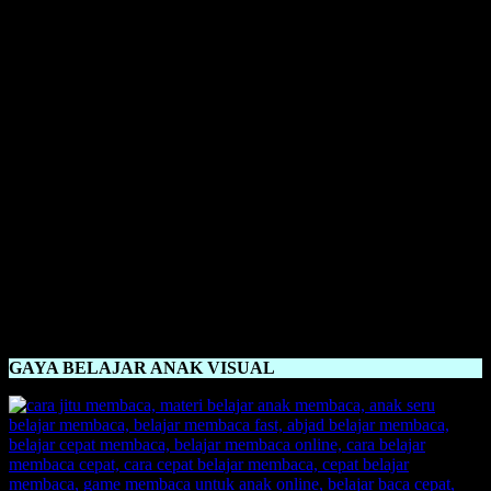
Gaya Belajar Membaca Anak Usia Dini
sangat bervariasi, dengan
memberikan metode yang pas, maka anak akan dengan mudah
menerima ilmu belajar membaca. Oleh karena itu, akan kami
perkenalkan sebuah metode yang cocok untuk diperlihatkan dan
dipraktikkan untuk anka jaman sekarang. Yakni sebuah metode
Belajar Membaca FAST
. FAST memiliki kepanjangan
Fun And
Stimulation Technique
. Metode FAST ini menggunakan sebuah
metode yang
inovatif, kreatif, out of the box, unik, dan
menyenangkan
. Yang juga dijamin anak akan langsung bisa
membaca setelah menggunakan metode FAST ini dalam kurun
waktu sehari. Dengan menggunakan pola metode pengajaran yang
meningkatkan dengan objek gambar dan juga praktik. Anak akan
lebih bisa menangkap ilmu belajar membaca ketika menggunakan
sebuah ilustrasi gambar dan juga langsung dipraktikkan. Itu juga
akan menambah daya kreativitas otak anak. Anak dijamin akan
langsung bisa membaca menggunakan metode pembelajaran
Belajar Membaca FAST.
GAYA BELAJAR ANAK VISUAL