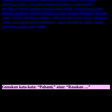
Gaya Belajar Anak Kinestetik
sangat aktif, oleh karena itu kita
sebagai orang tua juga harus mengerti dan mengaplikasikan ke-
aktifan anak dalam hal yang benar, dengan memberikan suatu
pembelajaran baru tanpa membuat anak bosa, contohnya dengan
sebuah praktik, dan tidak hanya dengan membaca buku saja.
KINESTETIK:
Body
Touch
Gunakan kata-kata: “Pahami,” atau: “Rasakan …”
Untuk anak kinestetik:
Anak-anak tipe kinestetik memiliki energi berlebih dalam
tubuhnya.