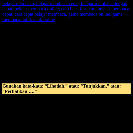
Gaya Belajar Anak Visual
dengan memanfaatkan penglihatan
sebagai patokan utama dalam anak belajar membaca, karen adalam
gaya belajar anak visual, tipe anak dengan model seperti ini sangat
memperhatikan ilmu baru dengan menggunakan penglihatan.
VISUAL:
Text
Picture
Gunakan kata-kata: “Lihatlah,” atau: “Tunjukkan,” atau:
“Perhatikan ….”
Untuk anak visual:
Kalau sekolah, lebih efektif: DUDUK DI BANGKU PAS
PALING DEPAN. Kalau perlu, mejanya nempel dengan
meja gurunya. Karena kalau duduk di bangku belakang,
visualnya terganggu dengan gerakan-gerakan kawan-
kawannya.