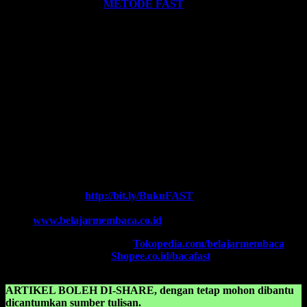
FAST
? Silahkan klik:
METODE FAST
.
Ikutilah program-program kami dan media-media pembelajaran
yang kami miliki. Kami hadirkan untuk anda. Termasuk:
Pelatihan-
Pelatihan
yang kami selenggarakan. Bisa klik pada menu-menu di
website ini.
Every Leader is a Reader.
Salam FAST!!
Info Lengkap, Hubungi Kami:
SUPERNOVA CONSULTING
HOTLINE-1:
+62 852 3046 8161 (
WhatsApp
, Call, SMS)
HOTLINE-2:
+62 852 3123 6622 (
WhatsApp
, Call, SMS)
Contact Center:
(0341) 754 358
Chat WA FAST:
http://bit.ly/BukuFAST
Email:
belajarmembacaFAST@gmail.com
Web:
www.belajarmembaca.co.id
TOKOPEDIA FAST
, Klik:
Tokopedia.com/belajarmembaca
SHOPEE FAST
, Klik:
Shopee.co.id/bacafast
ARTIKEL BOLEH DI-SHARE, dengan tetap mohon dibantu
dicantumkan sumber tulisan.