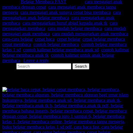
Posted in
Belajar Membaca FAST
|
Tagged
cara mengajari anak
membaca dengan cepat
,
cara mengajari anak membaca tanpa
mengeja
,
cara mengajari anak supaya cepat bisa membaca
,
cara
mengajarkan anak belajar membaca
,
cara mengajarkan anak
membaca
,
cara mengajarkan huruf abjad kepada anak tk
,
cara
mengajarkan membaca
,
cara mudah belajar membaca
,
cara mudah
mengajari anak membaca
,
cara mudah mengajarkan anak membaca
,
cara-cara belajar
,
cepat baca
,
cepat belajar
,
cepat belajar membaca
,
cepat membaca
,
contoh belajar membaca
,
contoh belajar membaca
kelas 1 sd
,
contoh kalimat belajar membaca anak sd
,
contoh kalimat
belajar membaca anak tk
,
contoh kalimat untuk anak belajar
membaca
|
Leave a reply
Search
SHARE