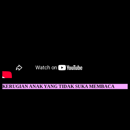
KERUGIAN ANAK YANG TIDAK SUKA MEMBACA
Kerugian Anak Yang Tidak Suka Membaca
akan dirasakan oleh
anak sendiri ketika sang anak beranjak dewasa. Sangat disayangkan
ketika anak tidak suka membaca, karena itu juga bisa mempengaruhi
daya perkembangan otak anak, jika anak tidak suka membaca, anak
akan cenderung pasif dan susah untuk menerima hal baru. Salah
satu penyebab anak tidak suka membaca ialah dengan
tidak
didukungnya oleh lingkungan ia berkembang.
Ketika