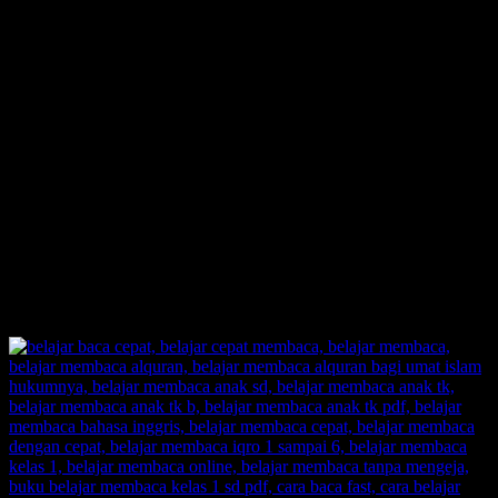
lingkungan sang anak tidak membuat anak jadi lebih kreatif dan
malah tidak bisa mengasah ilmunya, anak akan merasa stuck dengan
tidak bisa membaca karena faktor tidak ada yang mendukungnya
dalam lingkungannya.
Anak yang tidak suka membaca
juga mengarah kepada
anak
yang tidak bisa membaca
, yang mana akan berdampak besar bagi
anak karena di jaman sekarangpun anak sudah bisa mendapatkan
perlakuan yang tidak adil dalam lingkup pertemanan. Maksudnya
ialah anak akan di bully habis-habis an karena ia tidak bisa
membaca, dan pem-bully adalah teman sebaya nya sendiri. Yang
mana bully sangat berdampak negatif bagi anak yang nantinya juga
mempengaruhi prestasi akademik anak itu sendiri. Jadi jangan
samapi anak kita di-bully oleh teman sebayanya hanya karena tidak
bisa membaca, maka dari itu, ajari anak belajar membaca yang baik
dan benar.