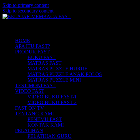
Skip to primary content
Skip to secondary content
Belajar Membaca Anak | Buku Belajar
BELAJAR MEMBACA FAST
Main menu
Membaca | Cara Cepat Belajar Membaca |
Game Belajar Membaca | Cara Belajar
HOME
APA ITU FAST?
Membaca | Hub: 08233 100 4433
PRODUK FAST
BUKU FAST
MATRAS FAST
MATRAS PUZZLE HURUF
MATRAS PUZZLE ANAK POLOS
MATRAS PUZZLE MINI
TESTIMONI FAST
VIDEO FAST
VIDEO BUKU FAST-1
VIDEO BUKU FAST-2
FAST ON TV
TENTANG KAMI
PENEMU FAST
KONTAK KAMI
PELATIHAN
PELATIHAN GURU