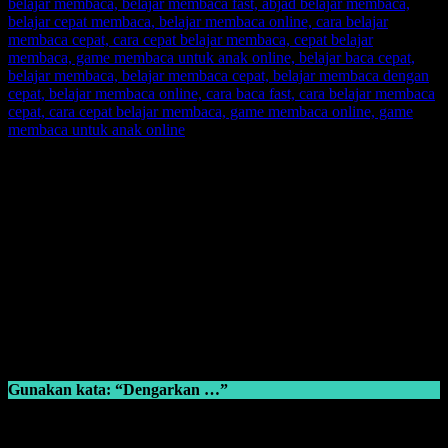
Gaya Belajar Anak Auditori
adalah dengan mendengar. Oleh
karena itu sebai guru maupun orang tua harus memperhatikan
metode yang pas untuk anak auditori. Anak dengan tipe ini lebih
suka untuk mendengarkan pelajaran, dan dijamin anak akan
memahami dengan cepat jika ia mendengarkan ilmu belajar
membaca secara seksama dan konsentrasi.
AUDITORY:
Linguistik
Musical
Gunakan kata: “Dengarkan …”
Untuk anak auditori: