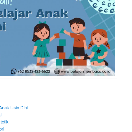
nak Usia Dini
l
tetik
ri