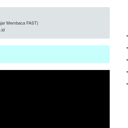
lajar Membaca FAST)
.id
K