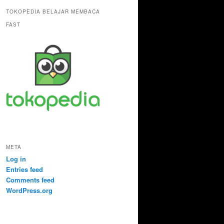
TOKOPEDIA BELAJAR MEMBACA
FAST
META
Log in
Entries feed
Comments feed
WordPress.org