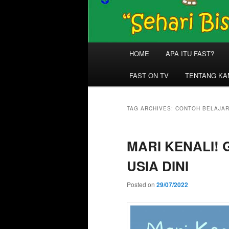
Main
HOME
APA ITU FAST?
menu
FAST ON TV
TENTANG KA
TAG ARCHIVES:
CONTOH BELAJAR
MARI KENALI!
USIA DINI
Posted on
29/07/2022