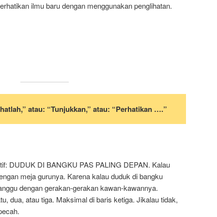
perhatikan ilmu baru dengan menggunakan penglihatan.
hatlah,” atau: “Tunjukkan,” atau: “Perhatikan ….”
efektif: DUDUK DI BANGKU PAS PALING DEPAN. Kalau
engan meja gurunya. Karena kalau duduk di bangku
rganggu dengan gerakan-gerakan kawan-kawannya.
tu, dua, atau tiga. Maksimal di baris ketiga. Jikalau tidak,
pecah.