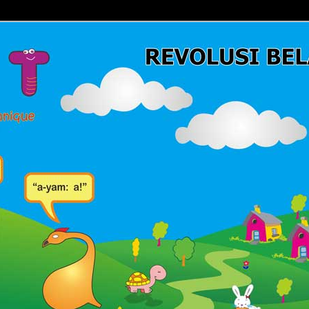
Belajar Membaca | Cara Cepat Belajar Membaca | Game Belajar
ca | Hub: 08233 100 4433
MBACA FAST