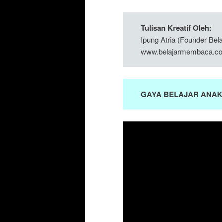
Tulisan Kreatif Oleh:
Ipung Atria (Founder Be
www.belajarmembaca.co
GAYA BELAJAR ANA