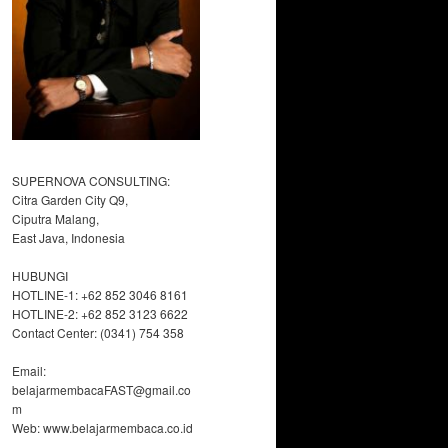
SUPERNOVA CONSULTING:
Citra Garden City Q9,
Ciputra Malang,
East Java, Indonesia
HUBUNGI
HOTLINE-1: +62 852 3046 8161
HOTLINE-2: +62 852 3123 6622
Contact Center: (0341) 754 358
Email:
belajarmembacaFAST@gmail.co
m
Web: www.belajarmembaca.co.id