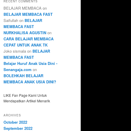
RECENT COMMENTS
BELAJAR MEMBACA
on
BELAJAR MEMBACA FAST
Saifullah
on
BELAJAR
MEMBACA FAST
NURKHALISA AGUSTIN
on
CARA BELAJAR MEMBACA
CEPAT UNTUK ANAK TK
Joko sismala
on
BELAJAR
MEMBACA FAST
Belajar Huruf Anak Usia Dini -
Senangaja.com
on
BOLEHKAH BELAJAR
MEMBACA ANAK USIA DINI?
LIKE Fan Page Kami Untuk
Mendapatkan Artikel Menarik
ARCHIVES
October 2022
September 2022