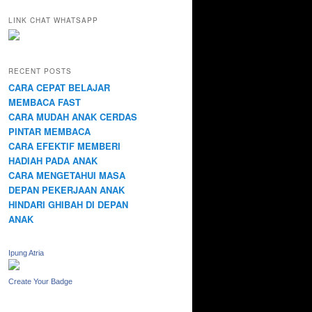
LINK CHAT WHATSAPP
RECENT POSTS
CARA CEPAT BELAJAR
MEMBACA FAST
CARA MUDAH ANAK CERDAS
PINTAR MEMBACA
CARA EFEKTIF MEMBERI
HADIAH PADA ANAK
CARA MENGETAHUI MASA
DEPAN PEKERJAAN ANAK
HINDARI GHIBAH DI DEPAN
ANAK
Ipung Atria
Create Your Badge