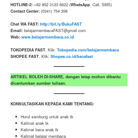
HOTLINE-2:
+62 852 3123 6622 (
WhatsApp
, Call, SMS)
Contact Center:
(0341) 754 358
Chat WA FAST:
http://bit.ly/BukuFAST
Email:
belajarmembacaFAST@gmail.com
Web:
www.belajarmembaca.co.id
TOKOPEDIA FAST
, Klik:
Tokopedia.com/belajarmembaca
SHOPEE FAST
, Klik:
Shopee.co.id/bacafast
ARTIKEL BOLEH DI-SHARE, dengan tetap mohon dibantu
dicantumkan sumber tulisan.
KONSULTASIKAN KEPADA KAMI TENTANG:
Huruf sambung untuk anak tk
Kalimat anak tk
Kalimat baca anak tk
Kalimat belajar membaca