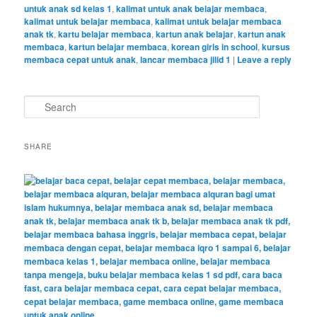
untuk anak sd kelas 1
,
kalimat untuk anak belajar membaca
,
kalimat untuk belajar membaca
,
kalimat untuk belajar membaca
anak tk
,
kartu belajar membaca
,
kartun anak belajar
,
kartun anak
membaca
,
kartun belajar membaca
,
korean girls in school
,
kursus
membaca cepat untuk anak
,
lancar membaca jilid 1
|
Leave a reply
S
e
a
r
SHARE
c
h