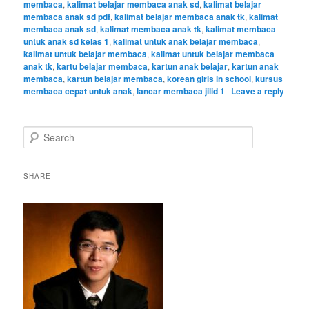
membaca
,
kalimat belajar membaca anak sd
,
kalimat belajar
membaca anak sd pdf
,
kalimat belajar membaca anak tk
,
kalimat
membaca anak sd
,
kalimat membaca anak tk
,
kalimat membaca
untuk anak sd kelas 1
,
kalimat untuk anak belajar membaca
,
kalimat untuk belajar membaca
,
kalimat untuk belajar membaca
anak tk
,
kartu belajar membaca
,
kartun anak belajar
,
kartun anak
membaca
,
kartun belajar membaca
,
korean girls in school
,
kursus
membaca cepat untuk anak
,
lancar membaca jilid 1
|
Leave a reply
S
e
a
r
SHARE
c
h