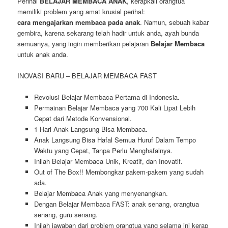
Perihal
BELAJAR MEMBACA ANAK
, kerapkali orangtua
memiliki problem yang amat krusial perihal:
cara mengajarkan membaca pada anak
. Namun, sebuah kabar
gembira, karena sekarang telah hadir untuk anda, ayah bunda
semuanya, yang ingin memberikan pelajaran
Belajar Membaca
untuk anak anda.
INOVASI BARU – BELAJAR MEMBACA FAST
Revolusi Belajar Membaca Pertama di Indonesia.
Permainan Belajar Membaca yang 700 Kali Lipat Lebih
Cepat dari Metode Konvensional.
1 Hari Anak Langsung Bisa Membaca.
Anak Langsung Bisa Hafal Semua Huruf Dalam Tempo
Waktu yang Cepat, Tanpa Perlu Menghafalnya.
Inilah Belajar Membaca Unik, Kreatif, dan Inovatif.
Out of The Box!! Membongkar pakem-pakem yang sudah
ada.
Belajar Membaca Anak yang menyenangkan.
Dengan Belajar Membaca FAST: anak senang, orangtua
senang, guru senang.
Inilah jawaban dari problem orangtua yang selama ini kerap