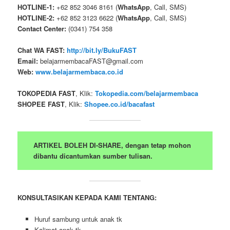
HOTLINE-1:
+62 852 3046 8161 (
WhatsApp
, Call, SMS)
HOTLINE-2:
+62 852 3123 6622 (
WhatsApp
, Call, SMS)
Contact Center:
(0341) 754 358
Chat WA FAST:
http://bit.ly/BukuFAST
Email:
belajarmembacaFAST@gmail.com
Web:
www.belajarmembaca.co.id
TOKOPEDIA FAST
, Klik:
Tokopedia.com/belajarmembaca
SHOPEE FAST
, Klik:
Shopee.co.id/bacafast
ARTIKEL BOLEH DI-SHARE, dengan tetap mohon
dibantu dicantumkan sumber tulisan.
KONSULTASIKAN KEPADA KAMI TENTANG:
Huruf sambung untuk anak tk
Kalimat anak tk