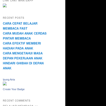
LINK CHAT WHATSAPP
RECENT POSTS
CARA CEPAT BELAJAR
MEMBACA FAST
CARA MUDAH ANAK CERDAS
PINTAR MEMBACA
CARA EFEKTIF MEMBERI
HADIAH PADA ANAK
CARA MENGETAHUI MASA
DEPAN PEKERJAAN ANAK
HINDARI GHIBAH DI DEPAN
ANAK
Ipung Atria
Create Your Badge
RECENT COMMENTS