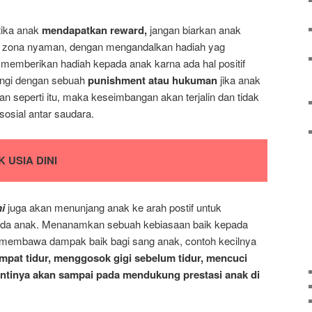
tika anak
mendapatkan reward,
jangan biarkan anak
 zona nyaman, dengan mengandalkan hadiah yag
a memberikan hadiah kepada anak karna ada hal positif
bangi dengan sebuah
punishment atau hukuman
jika anak
 seperti itu, maka keseimbangan akan terjalin dan tidak
osial antar saudara.
USIA DINI
i
juga akan menunjang anak ke arah postif untuk
ada anak. Menanamkan sebuah kebiasaan baik kepada
t membawa dampak baik bagi sang anak, contoh kecilnya
pat tidur, menggosok gigi sebelum tidur, mencuci
antinya akan sampai pada mendukung prestasi anak di