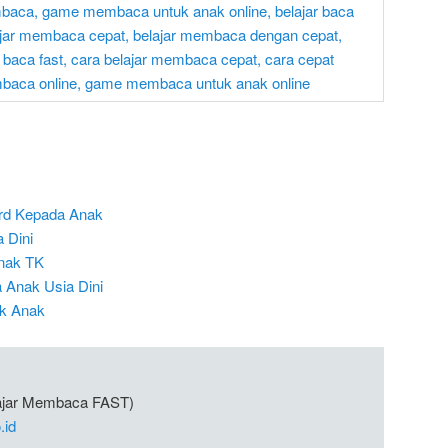
rd Kepada Anak
 Dini
nak TK
Anak Usia Dini
uk Anak
lajar Membaca FAST)
.id