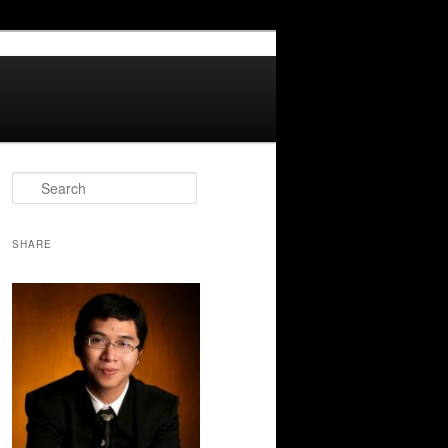
S
e
a
r
SHARE
c
h