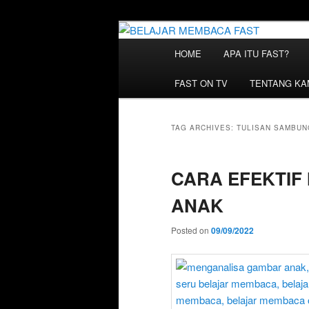
Skip
Skip
Belajar Membaca Anak | Buku 
to
to
Membaca | Cara Belajar Memba
Main
HOME
APA ITU FAST?
primary
secondary
menu
BELAJAR ME
content
content
FAST ON TV
TENTANG KA
TAG ARCHIVES:
TULISAN SAMBUN
CARA EFEKTIF
ANAK
Posted on
09/09/2022