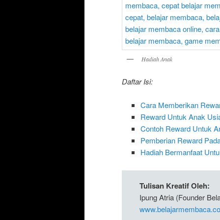
Hadiah Anak
Daftar Isi:
Cara Memberikan Rewa
Reward Untuk Anak Usia
Contoh Reward Untuk A
Pemberian Reward Pada 
Hadiah Bermanfaat Unt
Tulisan Kreatif Oleh:
Ipung Atria (Founder Be
www.belajarmembaca.co