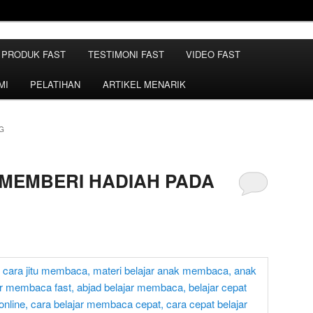
Belajar Membaca | Cara Cepat Belajar Membaca | Game Belajar
ca | Hub: 08233 100 4433
PRODUK FAST
TESTIMONI FAST
VIDEO FAST
MBACA FAST
MI
PELATIHAN
ARTIKEL MENARIK
G
 MEMBERI HADIAH PADA