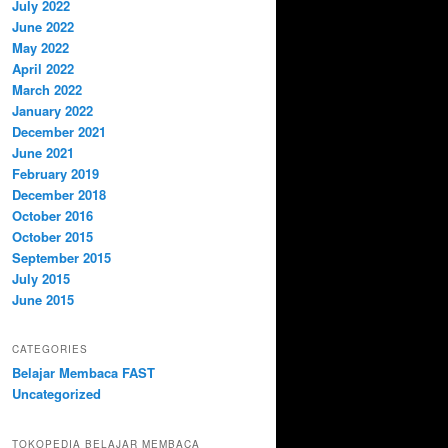
July 2022
June 2022
May 2022
April 2022
March 2022
January 2022
December 2021
June 2021
February 2019
December 2018
October 2016
October 2015
September 2015
July 2015
June 2015
CATEGORIES
Belajar Membaca FAST
Uncategorized
TOKOPEDIA BELAJAR MEMBACA