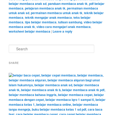
belajar membaca anak sd
,
panduan membaca anak tk
,
pdf belajar
membaca
,
pelajaran membaca anak tk
,
permainan membaca
untuk anak sd
,
permainan membaca untuk anak tk
,
teknik belajar
membaca
,
teknik mengajar anak membaca
,
teks belajar
membaca
,
tips belajar membaca
,
tulisan sambung
,
video belajar
membaca anak tk
,
video cara mengajari anak membaca
,
worksheet belajar membaca
|
Leave a reply
S
e
a
r
SHARE
c
h