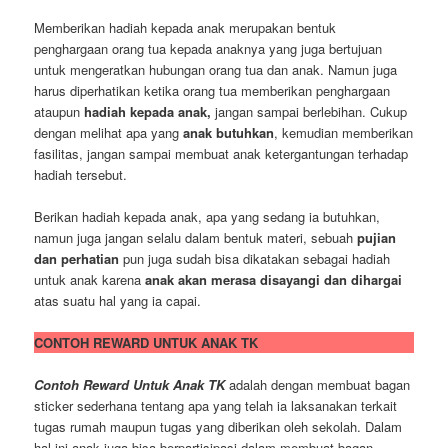
Memberikan hadiah kepada anak merupakan bentuk
penghargaan orang tua kepada anaknya yang juga bertujuan
untuk mengeratkan hubungan orang tua dan anak. Namun juga
harus diperhatikan ketika orang tua memberikan penghargaan
ataupun
hadiah kepada anak,
jangan sampai berlebihan. Cukup
dengan melihat apa yang
anak butuhkan
, kemudian memberikan
fasilitas, jangan sampai membuat anak ketergantungan terhadap
hadiah tersebut.
Berikan hadiah kepada anak, apa yang sedang ia butuhkan,
namun juga jangan selalu dalam bentuk materi, sebuah
pujian
dan perhatian
pun juga sudah bisa dikatakan sebagai hadiah
untuk anak karena
anak akan merasa disayangi dan dihargai
atas suatu hal yang ia capai.
CONTOH REWARD UNTUK ANAK TK
Contoh Reward Untuk Anak TK
adalah dengan membuat bagan
sticker sederhana tentang apa yang telah ia laksanakan terkait
tugas rumah maupun tugas yang diberikan oleh sekolah. Dalam
hal ini anak juga bisa berpartisipasi dalam membuat bagan