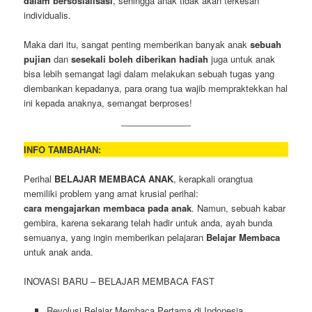
dalam bersosialisasi
, sehingga anak tidak akan terkesan
individualis.
Maka dari itu, sangat penting memberikan banyak anak
sebuah
pujian
dan
sesekali boleh diberikan hadiah
juga untuk anak
bisa lebih semangat lagi dalam melakukan sebuah tugas yang
diembankan kepadanya, para orang tua wajib mempraktekkan hal
ini kepada anaknya, semangat berproses!
INFO TAMBAHAN:
Perihal
BELAJAR MEMBACA ANAK
, kerapkali orangtua
memiliki problem yang amat krusial perihal:
cara mengajarkan membaca pada anak
. Namun, sebuah kabar
gembira, karena sekarang telah hadir untuk anda, ayah bunda
semuanya, yang ingin memberikan pelajaran
Belajar Membaca
untuk anak anda.
INOVASI BARU – BELAJAR MEMBACA FAST
Revolusi Belajar Membaca Pertama di Indonesia.