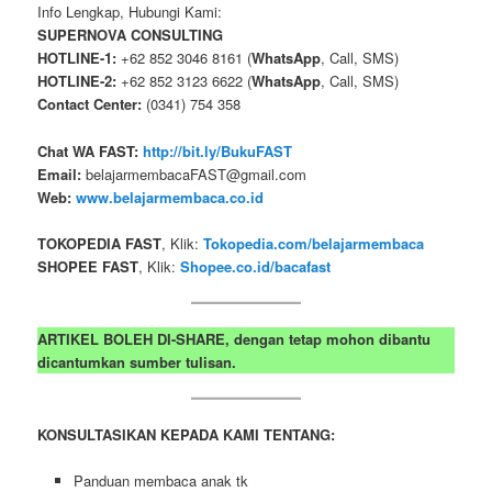
Info Lengkap, Hubungi Kami:
SUPERNOVA CONSULTING
HOTLINE-1:
+62 852 3046 8161 (
WhatsApp
, Call, SMS)
HOTLINE-2:
+62 852 3123 6622 (
WhatsApp
, Call, SMS)
Contact Center:
(0341) 754 358
Chat WA FAST:
http://bit.ly/BukuFAST
Email:
belajarmembacaFAST@gmail.com
Web:
www.belajarmembaca.co.id
TOKOPEDIA FAST
, Klik:
Tokopedia.com/belajarmembaca
SHOPEE FAST
, Klik:
Shopee.co.id/bacafast
ARTIKEL BOLEH DI-SHARE, dengan tetap mohon dibantu
dicantumkan sumber tulisan.
KONSULTASIKAN KEPADA KAMI TENTANG:
Panduan membaca anak tk