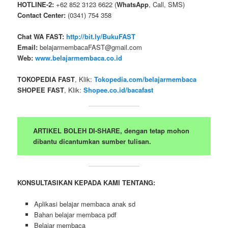
HOTLINE-2:
+62 852 3123 6622 (
WhatsApp
, Call, SMS)
Contact Center:
(0341) 754 358
Chat WA FAST:
http://bit.ly/BukuFAST
Email:
belajarmembacaFAST@gmail.com
Web:
www.belajarmembaca.co.id
TOKOPEDIA FAST
, Klik:
Tokopedia.com/belajarmembaca
SHOPEE FAST
, Klik:
Shopee.co.id/bacafast
ARTIKEL BOLEH DI-SHARE, dengan tetap mohon
dibantu dicantumkan sumber tulisan.
KONSULTASIKAN KEPADA KAMI TENTANG:
Aplikasi belajar membaca anak sd
Bahan belajar membaca pdf
Belajar membaca