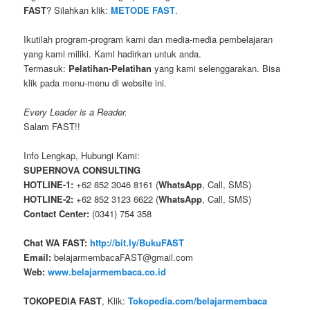
FAST
? Silahkan klik:
METODE FAST
.
Ikutilah program-program kami dan media-media pembelajaran
yang kami miliki. Kami hadirkan untuk anda.
Termasuk:
Pelatihan-Pelatihan
yang kami selenggarakan. Bisa
klik pada menu-menu di website ini.
Every Leader is a Reader.
Salam FAST!!
Info Lengkap, Hubungi Kami:
SUPERNOVA CONSULTING
HOTLINE-1:
+62 852 3046 8161 (
WhatsApp
, Call, SMS)
HOTLINE-2:
+62 852 3123 6622 (
WhatsApp
, Call, SMS)
Contact Center:
(0341) 754 358
Chat WA FAST:
http://bit.ly/BukuFAST
Email:
belajarmembacaFAST@gmail.com
Web:
www.belajarmembaca.co.id
TOKOPEDIA FAST
, Klik:
Tokopedia.com/belajarmembaca