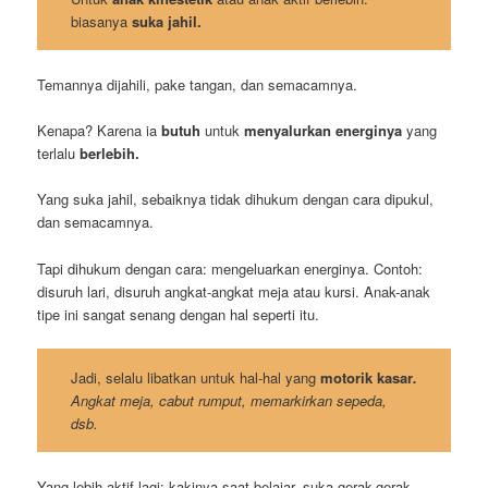
biasanya
suka jahil.
Temannya dijahili, pake tangan, dan semacamnya.
Kenapa? Karena ia
butuh
untuk
menyalurkan energinya
yang
terlalu
berlebih.
Yang suka jahil, sebaiknya tidak dihukum dengan cara dipukul,
dan semacamnya.
Tapi dihukum dengan cara: mengeluarkan energinya. Contoh:
disuruh lari, disuruh angkat-angkat meja atau kursi. Anak-anak
tipe ini sangat senang dengan hal seperti itu.
Jadi, selalu libatkan untuk hal-hal yang
motorik kasar
.
Angkat meja, cabut rumput, memarkirkan sepeda,
dsb.
Yang lebih aktif lagi: kakinya saat belajar, suka gerak-gerak.