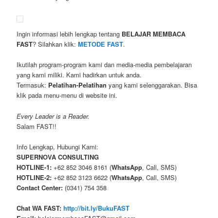
Ingin informasi lebih lengkap tentang
BELAJAR MEMBACA
FAST
? Silahkan klik:
METODE FAST
.
Ikutilah program-program kami dan media-media pembelajaran
yang kami miliki. Kami hadirkan untuk anda.
Termasuk:
Pelatihan-Pelatihan
yang kami selenggarakan. Bisa
klik pada menu-menu di website ini.
Every Leader is a Reader.
Salam FAST!!
Info Lengkap, Hubungi Kami:
SUPERNOVA CONSULTING
HOTLINE-1:
+62 852 3046 8161 (
WhatsApp
, Call, SMS)
HOTLINE-2:
+62 852 3123 6622 (
WhatsApp
, Call, SMS)
Contact Center:
(0341) 754 358
Chat WA FAST:
http://bit.ly/BukuFAST