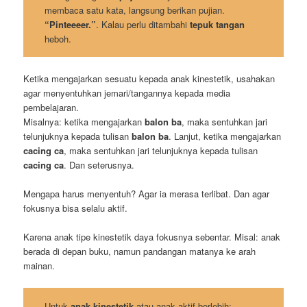
membaca satu kata, langsung berikan pujian.
“Pinteeeer.”
. Kalau perlu ditambahi
tepuk tangan
heboh.
Ketika mengajarkan sesuatu kepada anak kinestetik, usahakan
agar menyentuhkan jemari/tangannya kepada media
pembelajaran.
Misalnya: ketika mengajarkan
balon ba
, maka sentuhkan jari
telunjuknya kepada tulisan
balon ba
. Lanjut, ketika mengajarkan
cacing ca
, maka sentuhkan jari telunjuknya kepada tulisan
cacing ca
. Dan seterusnya.
Mengapa harus menyentuh? Agar ia merasa terlibat. Dan agar
fokusnya bisa selalu aktif.
Karena anak tipe kinestetik daya fokusnya sebentar. Misal: anak
berada di depan buku, namun pandangan matanya ke arah
mainan.
Untuk
anak kinestetik
atau anak aktif berlebih: