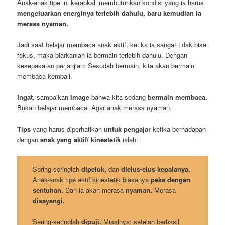
Anak-anak tipe ini kerapkali membutuhkan kondisi yang ia harus
mengeluarkan energinya terlebih dahulu, baru kemudian ia
merasa nyaman.
Jadi saat belajar membaca anak aktif, ketika ia sangat tidak bisa
fokus, maka biarkanlah ia bermain terlebih dahulu. Dengan
kesepakatan perjanjian: Sesudah bermain, kita akan bermain
membaca kembali.
Ingat,
sampaikan
image
bahwa kita sedang
bermain membaca.
Bukan belajar membaca. Agar anak merasa nyaman.
Tips
yang harus diperhatikan
untuk pengajar
ketika berhadapan
dengan
anak yang aktif/ kinestetik
ialah;
Sering-seringlah
dipeluk,
dan
dielus-elus kepalanya.
Anak-anak tipe aktif kinestetik biasanya
peka dengan
sentuhan.
Dan ia akan merasa
nyaman.
Merasa
disayangi.
Sering-seringlah
dipuji.
Misalnya: setelah berhasil