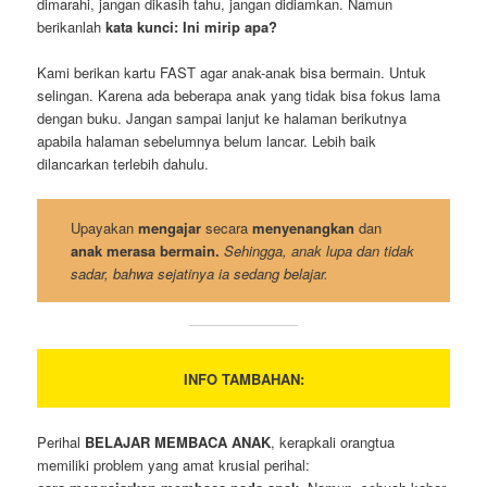
dimarahi, jangan dikasih tahu, jangan didiamkan. Namun
berikanlah
kata kunci: Ini mirip apa?
Kami berikan kartu FAST agar anak-anak bisa bermain. Untuk
selingan. Karena ada beberapa anak yang tidak bisa fokus lama
dengan buku. Jangan sampai lanjut ke halaman berikutnya
apabila halaman sebelumnya belum lancar. Lebih baik
dilancarkan terlebih dahulu.
Upayakan
mengajar
secara
menyenangkan
dan
anak merasa bermain.
Sehingga, anak lupa dan tidak
sadar, bahwa sejatinya ia sedang belajar.
INFO TAMBAHAN:
Perihal
BELAJAR MEMBACA ANAK
, kerapkali orangtua
memiliki problem yang amat krusial perihal: