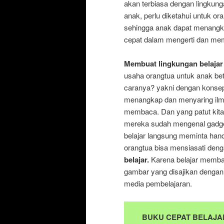
akan terbiasa dengan lingku
anak, perlu diketahui untuk or
sehingga anak dapat menangk
cepat dalam mengerti dan me
Membuat lingkungan belaja
usaha orangtua untuk anak be
caranya? yakni dengan konsep
menangkap dan menyaring ilmu 
membaca. Dan yang patut kita
mereka sudah mengenal gadget
belajar langsung meminta han
orangtua bisa mensiasati den
belajar.
Karena belajar membac
gambar yang disajikan dengan 
media pembelajaran.
BUKU CEPAT BELAJ