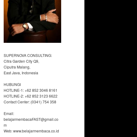
SUPERNOVA CONSULTING:
Citra Garden City Q9,
Ciputra Malang,
East Java, Indonesia
HUBUNGI
HOTLINE-1: +62 852 3046 8161
HOTLINE-2: +62 852 3123 6622
Contact Center: (0341) 754 358
Email:
belajarmembacaFAST@gmail.co
m
Web: www.belajarmembaca.co.id