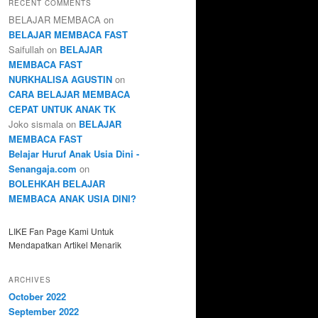
RECENT COMMENTS
BELAJAR MEMBACA
on
BELAJAR MEMBACA FAST
Saifullah
on
BELAJAR
MEMBACA FAST
NURKHALISA AGUSTIN
on
CARA BELAJAR MEMBACA
CEPAT UNTUK ANAK TK
Joko sismala
on
BELAJAR
MEMBACA FAST
Belajar Huruf Anak Usia Dini -
Senangaja.com
on
BOLEHKAH BELAJAR
MEMBACA ANAK USIA DINI?
LIKE Fan Page Kami Untuk
Mendapatkan Artikel Menarik
ARCHIVES
October 2022
September 2022