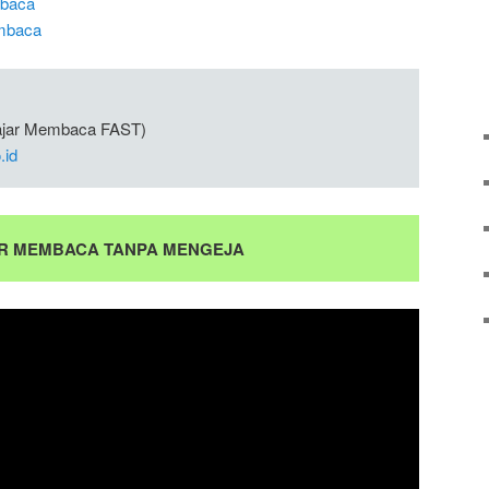
mbaca
mbaca
lajar Membaca FAST)
.id
AR MEMBACA TANPA MENGEJA