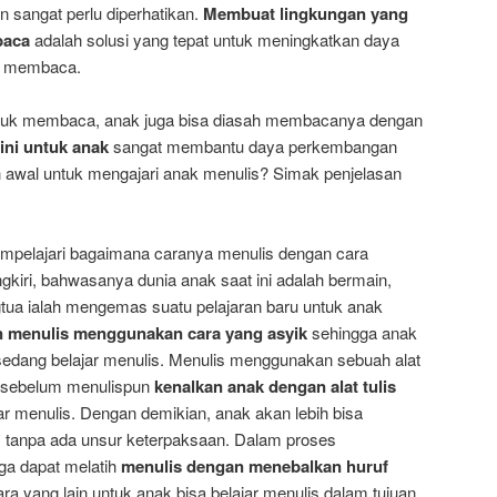
n sangat perlu diperhatikan.
Membuat lingkungan yang
baca
adalah solusi yang tepat untuk meningkatkan daya
ar membaca.
tuk membaca, anak juga bisa diasah membacanya dengan
ini untuk anak
sangat membantu daya perkembangan
 awal untuk mengajari anak menulis? Simak penjelasan
empelajari bagaimana caranya menulis dengan cara
gkiri, bahwasanya dunia anak saat ini adalah bermain,
gtua ialah mengemas suatu pelajaran baru untuk anak
n menulis menggunakan cara yang asyik
sehingga anak
edang belajar menulis. Menulis menggunakan sebuah alat
a sebelum menulispun
kenalkan anak dengan alat tulis
jar menulis. Dengan demikian, anak akan lebih bisa
s tanpa ada unsur keterpaksaan. Dalam proses
ga dapat melatih
menulis dengan menebalkan huruf
ara yang lain untuk anak bisa belajar menulis dalam tujuan