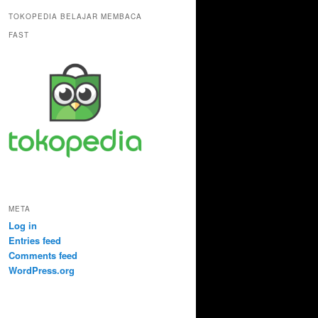
TOKOPEDIA BELAJAR MEMBACA
FAST
META
Log in
Entries feed
Comments feed
WordPress.org