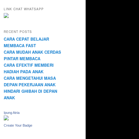
LINK CHAT WHATSAPP
RECENT POSTS
CARA CEPAT BELAJAR
MEMBACA FAST
CARA MUDAH ANAK CERDAS
PINTAR MEMBACA
CARA EFEKTIF MEMBERI
HADIAH PADA ANAK
CARA MENGETAHUI MASA
DEPAN PEKERJAAN ANAK
HINDARI GHIBAH DI DEPAN
ANAK
Ipung Atria
Create Your Badge