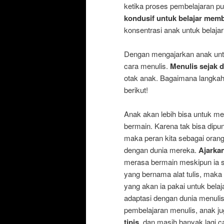
ketika proses pembelajaran pu
kondusif untuk belajar mem
konsentrasi anak untuk belaj
Dengan mengajarkan anak un
cara menulis.
Menulis sejak d
otak anak. Bagaimana langkah
berikut!
Anak akan lebih bisa untuk m
bermain. Karena tak bisa dipun
maka peran kita sebagai oran
dengan dunia mereka.
Ajarka
merasa bermain meskipun ia s
yang bernama alat tulis, mak
yang akan ia pakai untuk bela
adaptasi dengan dunia menuli
pembelajaran menulis, anak ju
tipis
, dan masih banyak lagi c