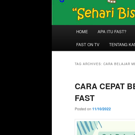
Main
HOME
APA ITU FAST?
menu
FAST ON TV
TENTANG KA
TAG ARCHIVES:
CARA BELAJAR 
CARA CEPAT 
FAST
Posted on
11/10/2022