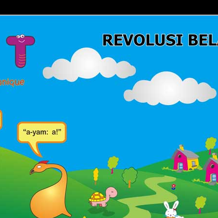
Belajar Membaca | Cara Cepat Belajar Membaca | Game Belajar
ca | Hub: 08233 100 4433
MBACA FAST