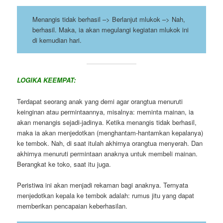
Menangis tidak berhasil –> Berlanjut mlukok –> Nah,
berhasil. Maka, ia akan megulangi kegiatan mlukok ini
di kemudian hari.
LOGIKA KEEMPAT:
Terdapat seorang anak yang demi agar orangtua menuruti
keinginan atau permintaannya, misalnya: meminta mainan, ia
akan menangis sejadi-jadinya. Ketika menangis tidak berhasil,
maka ia akan menjedotkan (menghantam-hantamkan kepalanya)
ke tembok. Nah, di saat itulah akhirnya orangtua menyerah. Dan
akhirnya menuruti permintaan anaknya untuk membeli mainan.
Berangkat ke toko, saat itu juga.
Peristiwa ini akan menjadi rekaman bagi anaknya. Ternyata
menjedotkan kepala ke tembok adalah: rumus jitu yang dapat
memberikan pencapaian keberhasilan.