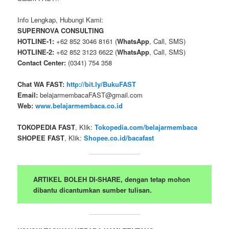
Info Lengkap, Hubungi Kami:
SUPERNOVA CONSULTING
HOTLINE-1:
+62 852 3046 8161 (
WhatsApp
, Call, SMS)
HOTLINE-2:
+62 852 3123 6622 (
WhatsApp
, Call, SMS)
Contact Center:
(0341) 754 358
Chat WA FAST:
http://bit.ly/BukuFAST
Email:
belajarmembacaFAST@gmail.com
Web:
www.belajarmembaca.co.id
TOKOPEDIA FAST
, Klik:
Tokopedia.com/belajarmembaca
SHOPEE FAST
, Klik:
Shopee.co.id/bacafast
ARTIKEL BOLEH DI-SHARE, dengan tetap mohon
dibantu dicantumkan sumber tulisan.