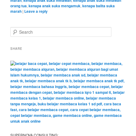
marah
,
kenapa anak suka melawan
,
kenapa anak suka melawan
orang tua
,
kenapa anak suka mengamuk
,
kenapa balita suka
marah
|
Leave a reply
S
e
a
r
SHARE
c
h
SUPERNOVA CONSULTING: