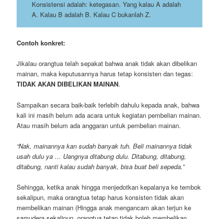
Konsistensi adalah: ketegasan. Yang kalau A adalah
A. Kalau B adalah B. Kalau C bukanlah Z.
Contoh konkret:
Jikalau orangtua telah sepakat bahwa anak tidak akan dibelikan
mainan, maka keputusannya harus tetap konsisten dan tegas:
TIDAK AKAN DIBELIKAN MAINAN
.
Sampaikan secara baik-baik terlebih dahulu kepada anak, bahwa
kali ini masih belum ada acara untuk kegiatan pembelian mainan.
Atau masih belum ada anggaran untuk pembelian mainan.
“Nak, mainannya kan sudah banyak tuh. Beli mainannya tidak
usah dulu ya … Uangnya ditabung dulu. Ditabung, ditabung,
ditabung, nanti kalau sudah banyak, bisa buat beli sepeda.”
Sehingga, ketika anak hingga menjedotkan kepalanya ke tembok
sekalipun, maka orangtua tetap harus konsisten tidak akan
membelikan mainan (Hingga anak mengancam akan terjun ke
samudera sekalipun, orangtua tetap tidak boleh membelikan