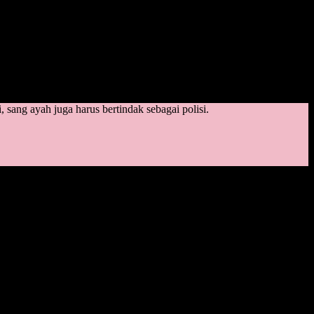
 sang ayah juga harus bertindak sebagai polisi.
a ke tembok, sang ayah tiba-tiba menjadi pahlawan kesiangan.
ribadi yang gemar mengancam dengan polanya yang sudah terbukti