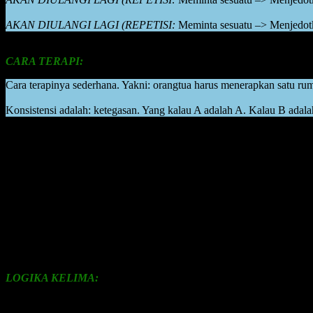
AKAN DIULANGI LAGI (REPETISI:
Meminta sesuatu –> Menjedotk
CARA TERAPI:
Cara terapinya sederhana. Yakni: orangtua harus menerapkan satu r
Konsistensi adalah: ketegasan. Yang kalau A adalah A. Kalau B adal
Contoh konkret:
Jikalau orangtua telah sepakat bahwa anak tidak akan dibelikan main
Sampaikan secara baik-baik terlebih dahulu kepada anak, bahwa kali
“Nak, mainannya kan sudah banyak tuh. Beli mainannya tidak usah d
Sehingga, ketika anak hingga menjedotkan kepalanya ke tembok seka
orangtua tetap tidak boleh membelikan mainan). Konsisten dengan k
LOGIKA KELIMA:
Lalu, bagaimana ketika hal tersebut sudah terlanjur sering kejadian: