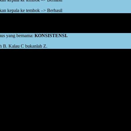
an kepala ke tembok –> Berhasil
umus yang bernama:
KONSISTENSI.
ah B. Kalau C bukanlah Z.
an, maka keputusannya harus tetap konsisten dan tegas:
TIDAK AKA
 ini masih belum ada acara untuk kegiatan pembelian mainan. Atau ma
ulu ya … Uangnya ditabung dulu. Ditabung, ditabung, ditabung, nanti
lipun, maka orangtua tetap harus konsisten tidak akan membelikan ma
esepakatan awal yang disampaikan pada sebelumnya.
 anak suka menjedotkan kepalanya ke tembok ketika meminta dituruti kei