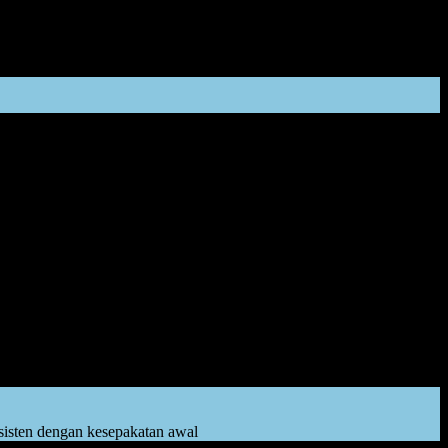
inan. Ayo, tirukan nak. Ya Allah, berikan kami rezeki yang banyak,
egera putus mata rantainya.
uka, segera selamatkan ia dengan cara memeluk dan mengobatinya.
an awal.”
sisten dengan kesepakatan awal