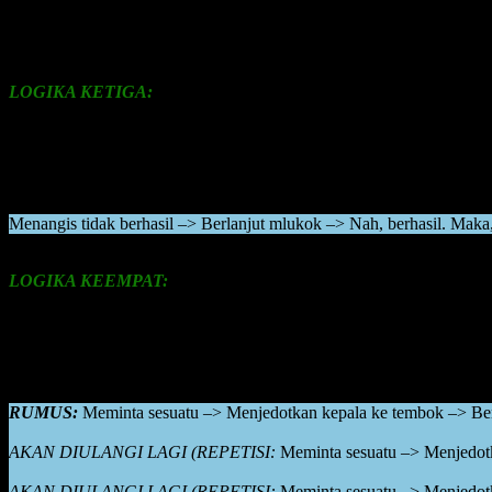
Saat anak menginjak usia remaja, mulai 12 tahun, ia mulai berganti 
atau terkadang terlibat dengan penggunaan narkoba.
LOGIKA KETIGA:
Kerapkali, anak melakukan metode menangis. Jikalau menangis mas
menjadi cara jitu. Sehingga, orangtua akan memberikan perhatian da
Yang jelas, anak trial and error. Ia akan berusaha terus mencari metod
Menangis tidak berhasil –> Berlanjut mlukok –> Nah, berhasil. Maka,
LOGIKA KEEMPAT:
Terdapat seorang anak yang demi agar orangtua menuruti keinginan a
(menghantam-hantamkan kepalanya) ke tembok. Nah, di saat itulah ak
Peristiwa ini akan menjadi rekaman bagi anaknya. Ternyata menjedot
RUMUS:
Meminta sesuatu –> Menjedotkan kepala ke tembok –> Ber
AKAN DIULANGI LAGI (REPETISI:
Meminta sesuatu –> Menjedotk
AKAN DIULANGI LAGI (REPETISI:
Meminta sesuatu –> Menjedotk