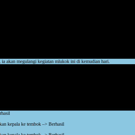
pola dan metode. Ia harus menemukan cara lain untuk mendapatkan perh
ih belum mempan, maka akan dilanjutkan dengan mlukok—bahasa Jawa 
n bersedia memenuhi apa yang diminta oleh anak.
e yang jitu agar bisa mendapatkan perhatian dari orangtuanya. Jika berh
 ia akan megulangi kegiatan mlukok ini di kemudian hari.
tau permintaannya, misalnya: meminta mainan, ia akan menangis sejadi
hirnya orangtua menyerah. Dan akhirnya menuruti permintaan anaknya 
kan kepala ke tembok adalah: rumus jitu yang dapat memberikan penca
hasil
an kepala ke tembok –> Berhasil
an kepala ke tembok –> Berhasil