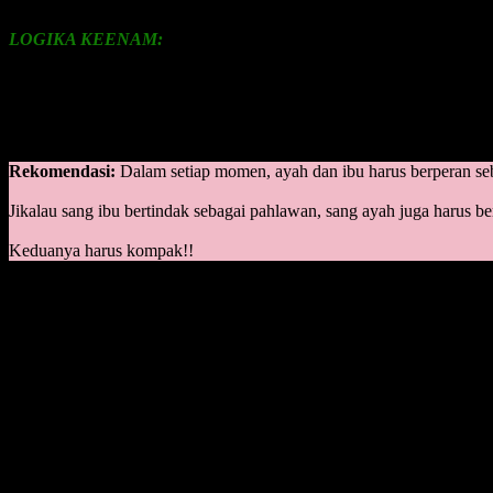
LOGIKA KEENAM:
Dalam kegiatan mendidik anak, biasanya dalam satu rumah terdapat 2
Peran Polisi
Peran Pahlawan
Rekomendasi:
Dalam setiap momen, ayah dan ibu harus berperan sebag
Jikalau sang ibu bertindak sebagai pahlawan, sang ayah juga harus b
Keduanya harus kompak!!
TINDAKAN KESALAHAN:
Tindakan kesalahan pada umumnya adalah: sang ibu bertindak sebagai
Contoh: sang ibu sudah konsisten, anak diberikan nasehat agar tida
Berpihak kepada anak, langsung diantarkan beli mainan. Menuruti per
Ini adalah tindakan kontraproduktif, yang akan mengacaukan progra
berhasil.