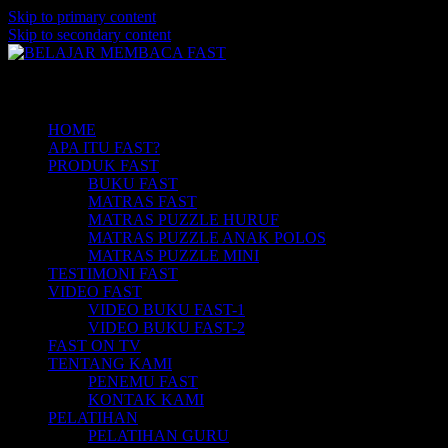
Skip to primary content
Skip to secondary content
Belajar Membaca Anak | Buku Belajar Me
BELAJAR MEMBACA FAST
Main menu
Membaca | Hub: 08233 100 4433
HOME
APA ITU FAST?
PRODUK FAST
BUKU FAST
MATRAS FAST
MATRAS PUZZLE HURUF
MATRAS PUZZLE ANAK POLOS
MATRAS PUZZLE MINI
TESTIMONI FAST
VIDEO FAST
VIDEO BUKU FAST-1
VIDEO BUKU FAST-2
FAST ON TV
TENTANG KAMI
PENEMU FAST
KONTAK KAMI
PELATIHAN
PELATIHAN GURU