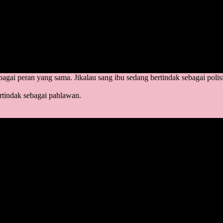
 peran yang berbeda:
ai peran yang sama. Jikalau sang ibu sedang bertindak sebagai polisi,
ertindak sebagai pahlawan.
 polisi, namun ayahnya bertindak sebagai pahlawan. Atau sebaliknya.
k perlu beli mainan. Namun, ketika anak mengancam, menjedotkan kepal
intah sang anak.
m algoritma sang anak. Sehingga anak secara otomatis akan menjadi p