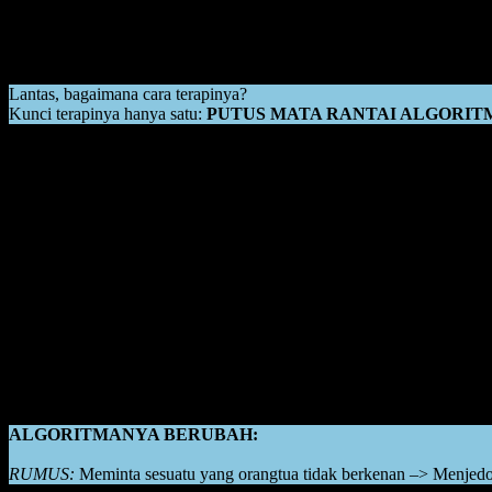
Ingat, logika keempat, itu adalah repetisi. Pengulangan yang dilakuka
REPETISI:
Meminta sesuatu –> Menjedotkan kepala ke tembok –> B
Lantas, bagaimana cara terapinya?
Kunci terapinya hanya satu:
PUTUS MATA RANTAI ALGORI
Berikut adalah metode terapi Putus Mata Rantai Algoritma:
Sebelumnya, sampaikan baik-baik bahwa kali ini belum ada anggara
“Nak, jadilah anak yang sabar, jadilah anak yang pintar. Harus bersa
agar bisa beli mainan.”
Kemudian, jikalau anak sudah disampaikan secara baik-baik namun m
Caranya adalah dengan membiarkan ia menjedotkan kepalanya ke temb
Namun dengan tetap konsisten untuk tidak membelikannya mainan.
Sehingga, algoritmanya akan berubah seketika. Muncul paradigma di
“Sekalipun saya menjedotkan kepala ke tembok selama ratusan kali,
ALGORITMANYA BERUBAH:
RUMUS:
Meminta sesuatu yang orangtua tidak berkenan –> Menjedot