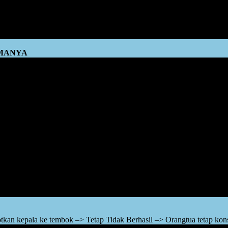
n berkat dari keberhasilan pada peristiwa-peristiwa sebelumnya.
erhasil
TMANYA
n untuk pembelian mainan.
bar. Ayo berdoa, agar Allah berikan rezeki buat kita agar bisa beli ma
asih tetap memberontak dan menjedotkan kepalanya ke tembok, maka s
ok hingga ia merasa kapok dengan kelakuannya tersebut. Jika ia terl
 dalam otak sang anak, bahwa:
 orangtua saya tetap tidak akan membelikan mainan. Sesuai kesepakat
kan kepala ke tembok –> Tetap Tidak Berhasil –> Orangtua tetap kon