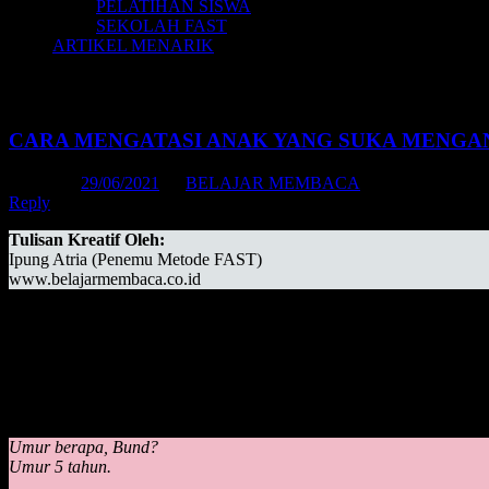
PELATIHAN SISWA
SEKOLAH FAST
ARTIKEL MENARIK
Tag Archives:
kenapa anak suka mengamu
CARA MENGATASI ANAK YANG SUKA MENG
Posted on
29/06/2021
by
BELAJAR MEMBACA
Reply
Tulisan Kreatif Oleh:
Ipung Atria (Penemu Metode FAST)
www.belajarmembaca.co.id
Pak, anak saya kalau kemauannya tidak dituruti dia langsung mengan
Trus dia itu kalau sepupunya punya barang baru, selalu harus punya 
Umur berapa, Bund?
Umur 5 tahun.