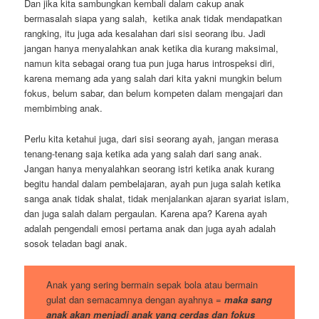
Dan jika kita sambungkan kembali dalam cakup anak
bermasalah siapa yang salah, ketika anak tidak mendapatkan
rangking, itu juga ada kesalahan dari sisi seorang ibu. Jadi
jangan hanya menyalahkan anak ketika dia kurang maksimal,
namun kita sebagai orang tua pun juga harus introspeksi diri,
karena memang ada yang salah dari kita yakni mungkin belum
fokus, belum sabar, dan belum kompeten dalam mengajari dan
membimbing anak.
Perlu kita ketahui juga, dari sisi seorang ayah, jangan merasa
tenang-tenang saja ketika ada yang salah dari sang anak.
Jangan hanya menyalahkan seorang istri ketika anak kurang
begitu handal dalam pembelajaran, ayah pun juga salah ketika
sanga anak tidak shalat, tidak menjalankan ajaran syariat islam,
dan juga salah dalam pergaulan. Karena apa? Karena ayah
adalah pengendali emosi pertama anak dan juga ayah adalah
sosok teladan bagi anak.
Anak yang sering bermain sepak bola atau bermain
gulat dan semacamnya dengan ayahnya =
maka sang
anak akan menjadi anak yang cerdas dan fokus