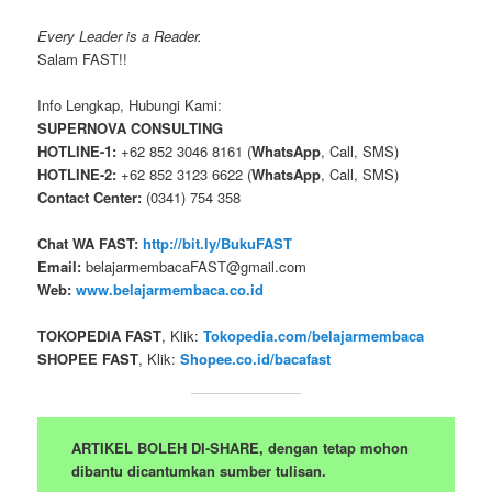
Every Leader is a Reader.
Salam FAST!!
Info Lengkap, Hubungi Kami:
SUPERNOVA CONSULTING
HOTLINE-1:
+62 852 3046 8161 (
WhatsApp
, Call, SMS)
HOTLINE-2:
+62 852 3123 6622 (
WhatsApp
, Call, SMS)
Contact Center:
(0341) 754 358
Chat WA FAST:
http://bit.ly/BukuFAST
Email:
belajarmembacaFAST@gmail.com
Web:
www.belajarmembaca.co.id
TOKOPEDIA FAST
, Klik:
Tokopedia.com/belajarmembaca
SHOPEE FAST
, Klik:
Shopee.co.id/bacafast
ARTIKEL BOLEH DI-SHARE, dengan tetap mohon
dibantu dicantumkan sumber tulisan.