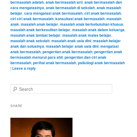
bermasalah adalah
,
anak bermasalah arti
,
anak bermasalah dan
cara mengatasinya
,
anak bermasalah di sekolah
,
anak masalah
belajar
,
cara mengatasi anak bermasalah
,
ciri anak bermasalah
,
ciri ciri anak bermasalah
,
konsultasi anak bermasalah
,
masalah
anak
,
masalah anak belajar
,
masalah anak berkebutuhan khusus
,
masalah anak berkesulitan belajar
,
masalah anak dalam keluarga
,
masalah anak lambat belajar
,
masalah anak malas belajar
,
masalah anak sekolah
,
masalah anak usia dini
,
masalah belajar
anak dan solusinya
,
masalah belajar anak usia dini
,
mengatasi
anak bermasalah
,
pengertian anak bermasalah
,
pengertian anak
bermasalah menurut para ahli
,
pengertian dan ciri anak
bermasalah
,
perihal anak bermasalah
,
psikologi anak bermasalah
|
Leave a reply
S
e
a
r
SHARE
c
h