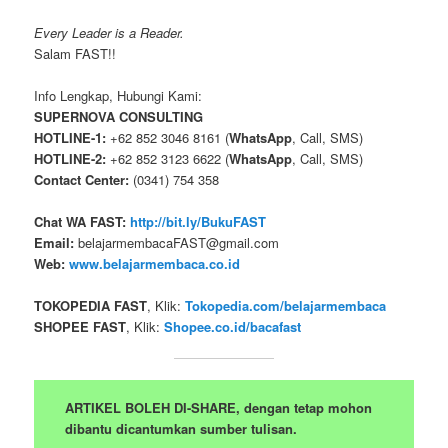
Every Leader is a Reader.
Salam FAST!!
Info Lengkap, Hubungi Kami:
SUPERNOVA CONSULTING
HOTLINE-1:
+62 852 3046 8161 (
WhatsApp
, Call, SMS)
HOTLINE-2:
+62 852 3123 6622 (
WhatsApp
, Call, SMS)
Contact Center:
(0341) 754 358
Chat WA FAST:
http://bit.ly/BukuFAST
Email:
belajarmembacaFAST@gmail.com
Web:
www.belajarmembaca.co.id
TOKOPEDIA FAST
, Klik:
Tokopedia.com/belajarmembaca
SHOPEE FAST
, Klik:
Shopee.co.id/bacafast
ARTIKEL BOLEH DI-SHARE, dengan tetap mohon
dibantu dicantumkan sumber tulisan.