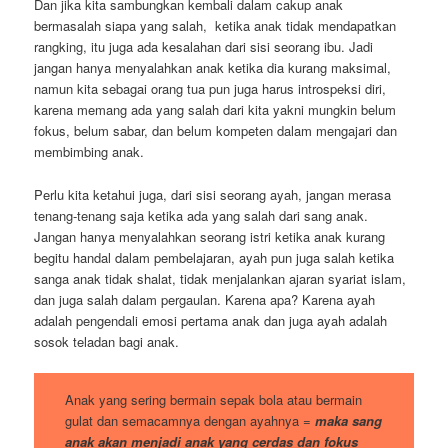
Dan jika kita sambungkan kembali dalam cakup anak
bermasalah siapa yang salah, ketika anak tidak mendapatkan
rangking, itu juga ada kesalahan dari sisi seorang ibu. Jadi
jangan hanya menyalahkan anak ketika dia kurang maksimal,
namun kita sebagai orang tua pun juga harus introspeksi diri,
karena memang ada yang salah dari kita yakni mungkin belum
fokus, belum sabar, dan belum kompeten dalam mengajari dan
membimbing anak.
Perlu kita ketahui juga, dari sisi seorang ayah, jangan merasa
tenang-tenang saja ketika ada yang salah dari sang anak.
Jangan hanya menyalahkan seorang istri ketika anak kurang
begitu handal dalam pembelajaran, ayah pun juga salah ketika
sanga anak tidak shalat, tidak menjalankan ajaran syariat islam,
dan juga salah dalam pergaulan. Karena apa? Karena ayah
adalah pengendali emosi pertama anak dan juga ayah adalah
sosok teladan bagi anak.
Anak yang sering bermain sepak bola atau bermain
gulat dan semacamnya dengan ayahnya =
maka sang
anak akan menjadi anak yang cerdas dan fokus