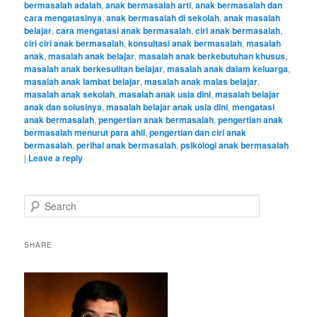
bermasalah adalah
,
anak bermasalah arti
,
anak bermasalah dan
cara mengatasinya
,
anak bermasalah di sekolah
,
anak masalah
belajar
,
cara mengatasi anak bermasalah
,
ciri anak bermasalah
,
ciri ciri anak bermasalah
,
konsultasi anak bermasalah
,
masalah
anak
,
masalah anak belajar
,
masalah anak berkebutuhan khusus
,
masalah anak berkesulitan belajar
,
masalah anak dalam keluarga
,
masalah anak lambat belajar
,
masalah anak malas belajar
,
masalah anak sekolah
,
masalah anak usia dini
,
masalah belajar
anak dan solusinya
,
masalah belajar anak usia dini
,
mengatasi
anak bermasalah
,
pengertian anak bermasalah
,
pengertian anak
bermasalah menurut para ahli
,
pengertian dan ciri anak
bermasalah
,
perihal anak bermasalah
,
psikologi anak bermasalah
|
Leave a reply
S
e
a
r
SHARE
c
h