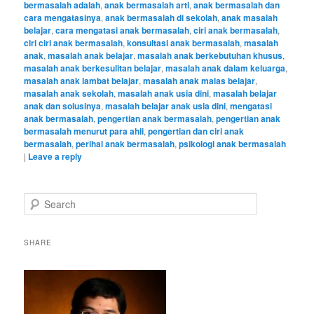
bermasalah adalah
,
anak bermasalah arti
,
anak bermasalah dan
cara mengatasinya
,
anak bermasalah di sekolah
,
anak masalah
belajar
,
cara mengatasi anak bermasalah
,
ciri anak bermasalah
,
ciri ciri anak bermasalah
,
konsultasi anak bermasalah
,
masalah
anak
,
masalah anak belajar
,
masalah anak berkebutuhan khusus
,
masalah anak berkesulitan belajar
,
masalah anak dalam keluarga
,
masalah anak lambat belajar
,
masalah anak malas belajar
,
masalah anak sekolah
,
masalah anak usia dini
,
masalah belajar
anak dan solusinya
,
masalah belajar anak usia dini
,
mengatasi
anak bermasalah
,
pengertian anak bermasalah
,
pengertian anak
bermasalah menurut para ahli
,
pengertian dan ciri anak
bermasalah
,
perihal anak bermasalah
,
psikologi anak bermasalah
|
Leave a reply
S
e
a
r
SHARE
c
h