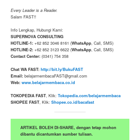
Every Leader is a Reader.
Salam FAST!!
Info Lengkap, Hubungi Kami:
SUPERNOVA CONSULTING
HOTLINE-1:
+62 852 3046 8161 (
WhatsApp
, Call, SMS)
HOTLINE-2:
+62 852 3123 6622 (
WhatsApp
, Call, SMS)
Contact Center:
(0341) 754 358
Chat WA FAST:
http://bit.ly/BukuFAST
Email:
belajarmembacaFAST@gmail.com
Web:
www.belajarmembaca.co.id
TOKOPEDIA FAST
, Klik:
Tokopedia.com/belajarmembaca
SHOPEE FAST
, Klik:
Shopee.co.id/bacafast
ARTIKEL BOLEH DI-SHARE, dengan tetap mohon
dibantu dicantumkan sumber tulisan.