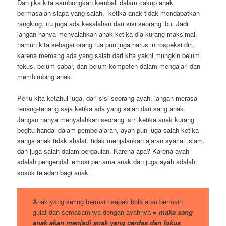
Dan jika kita sambungkan kembali dalam cakup anak
bermasalah siapa yang salah, ketika anak tidak mendapatkan
rangking, itu juga ada kesalahan dari sisi seorang ibu. Jadi
jangan hanya menyalahkan anak ketika dia kurang maksimal,
namun kita sebagai orang tua pun juga harus introspeksi diri,
karena memang ada yang salah dari kita yakni mungkin belum
fokus, belum sabar, dan belum kompeten dalam mengajari dan
membimbing anak.
Perlu kita ketahui juga, dari sisi seorang ayah, jangan merasa
tenang-tenang saja ketika ada yang salah dari sang anak.
Jangan hanya menyalahkan seorang istri ketika anak kurang
begitu handal dalam pembelajaran, ayah pun juga salah ketika
sanga anak tidak shalat, tidak menjalankan ajaran syariat islam,
dan juga salah dalam pergaulan. Karena apa? Karena ayah
adalah pengendali emosi pertama anak dan juga ayah adalah
sosok teladan bagi anak.
Anak yang sering bermain sepak bola atau bermain
gulat dan semacamnya dengan ayahnya =
maka sang
anak akan menjadi anak yang cerdas dan fokus