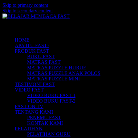
Skip to primary content
Skip to secondary content
Belajar Membaca Anak | Buku Belajar
BELAJAR MEMBACA FAST
Main menu
Membaca | Cara Cepat Belajar Membaca |
Game Belajar Membaca | Cara Belajar
HOME
APA ITU FAST?
Membaca | Hub: 08233 100 4433
PRODUK FAST
BUKU FAST
MATRAS FAST
MATRAS PUZZLE HURUF
MATRAS PUZZLE ANAK POLOS
MATRAS PUZZLE MINI
TESTIMONI FAST
VIDEO FAST
VIDEO BUKU FAST-1
VIDEO BUKU FAST-2
FAST ON TV
TENTANG KAMI
PENEMU FAST
KONTAK KAMI
PELATIHAN
PELATIHAN GURU