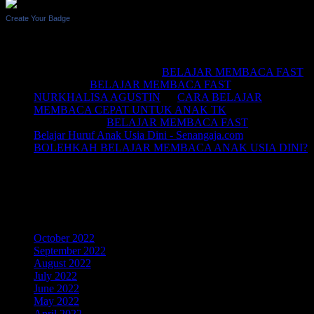
Create Your Badge
Recent Comments
BELAJAR MEMBACA
on
BELAJAR MEMBACA FAST
Saifullah
on
BELAJAR MEMBACA FAST
NURKHALISA AGUSTIN
on
CARA BELAJAR
MEMBACA CEPAT UNTUK ANAK TK
Joko sismala
on
BELAJAR MEMBACA FAST
Belajar Huruf Anak Usia Dini - Senangaja.com
on
BOLEHKAH BELAJAR MEMBACA ANAK USIA DINI?
LIKE Fan Page Kami Untuk
Mendapatkan Artikel Menarik
Archives
October 2022
September 2022
August 2022
July 2022
June 2022
May 2022
April 2022