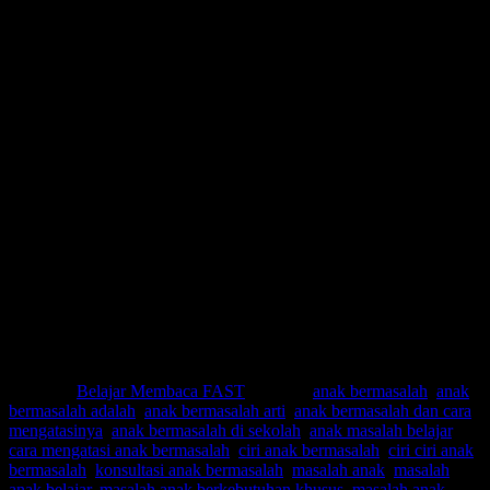
KONSULTASIKAN KEPADA KAMI TENTANG:
Kenapa anak bermasalah.
Kenapa anak bermasalah belajar.
Cara mengatasi anak bermasalah.
Bagaimana masalah anak ketika belajar.
Ciri-ciri anak bermasalah.
Konsultasi anak bermasalah.
Kesulitan anak dalam belajar.
Masalah anak dalam keluarga.
Masalah anak malas belajar.
Solusi masalah anak belajar.
Mengatasi anak bermasalah.
Pengertian anak bermasalah.
Pengertian anak bermasalah menurut para ahli.
Pengertian dan ciri anak bermasalah.
Psikologi anak bermasalah.
Posted in
Belajar Membaca FAST
|
Tagged
anak bermasalah
,
anak
bermasalah adalah
,
anak bermasalah arti
,
anak bermasalah dan cara
mengatasinya
,
anak bermasalah di sekolah
,
anak masalah belajar
,
cara mengatasi anak bermasalah
,
ciri anak bermasalah
,
ciri ciri anak
bermasalah
,
konsultasi anak bermasalah
,
masalah anak
,
masalah
anak belajar
,
masalah anak berkebutuhan khusus
,
masalah anak