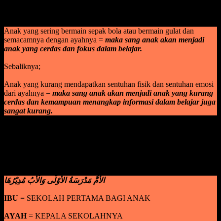
pergaulan. Karena apa? Karena ayah adalah pengendali emosi
pertama anak dan juga ayah adalah sosok teladan bagi anak.
Anak yang sering bermain sepak bola atau bermain gulat dan
semacamnya dengan ayahnya =
maka sang anak akan menjadi
anak yang cerdas dan fokus dalam belajar.
Sebaliknya;
Anak yang kurang mendapatkan sentuhan fisik dan sentuhan emosi
dari ayahnya =
maka sang anak akan menjadi anak yang kurang
cerdas dan kemampuan menangkap informasi dalam belajar juga
sangat kurang.
Jadi bagi para orang tua, baik ayah maupun ibu memang harus
selalu menjaga dan memperhatikan pola berkembang si anak. Tidak
ada yang lebih penting dari itu, baik untuk seorang ibu maupun
ayah. Jika diibaratkan ibu adalah madrasatul ula dan ayah adalah
kepala sekolahnya.
الأُمُّ مَدْرَسَةُ الأُوْلَى وَالْأَبُ مُدِيْرُهَا
IBU
= SEKOLAH PERTAMA BAGI ANAK
AYAH
= KEPALA SEKOLAHNYA