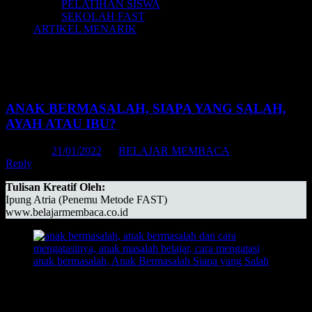
PELATIHAN SISWA
SEKOLAH FAST
ARTIKEL MENARIK
Tag Archives:
masalah anak lambat
belajar
ANAK BERMASALAH, SIAPA YANG SALAH,
AYAH ATAU IBU?
Posted on
21/01/2022
by
BELAJAR MEMBACA
Reply
Tulisan Kreatif Oleh:
Ipung Atria (Penemu Metode FAST)
www.belajarmembaca.co.id
Anak Bermasalah Siapa yang Salah?
– Banyak sosok orang tua
yang menyalahkan anaknya ketika tidak menjadi bintang kelas atau
mendapat rangking di kelas. Namun bisakah kita telaah kembali