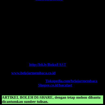
Ikutilah program-program kami dan media-media pembelajaran
yang kami miliki. Kami hadirkan untuk anda. Termasuk:
Pelatihan-
Pelatihan
yang kami selenggarakan. Bisa klik pada menu-menu di
website ini.
Every Leader is a Reader.
Salam FAST!!
Info Lengkap, Hubungi Kami:
SUPERNOVA CONSULTING
HOTLINE-1:
+62 852 3046 8161 (
WhatsApp
, Call, SMS)
HOTLINE-2:
+62 852 3123 6622 (
WhatsApp
, Call, SMS)
Contact Center:
(0341) 754 358
Chat WA FAST:
http://bit.ly/BukuFAST
Email:
belajarmembacaFAST@gmail.com
Web:
www.belajarmembaca.co.id
TOKOPEDIA FAST
, Klik:
Tokopedia.com/belajarmembaca
SHOPEE FAST
, Klik:
Shopee.co.id/bacafast
ARTIKEL BOLEH DI-SHARE, dengan tetap mohon dibantu
dicantumkan sumber tulisan.