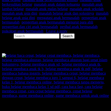
berkesulitan belajar
,
masalah anak dalam keluarga
,
masalah anak
lambat belajar
,
masalah anak malas belajar
,
masalah anak sekolah
,
masalah anak usia dini
,
masalah belajar anak dan solusinya
,
masalah
belajar anak usia dini
,
mengatasi anak bermasalah
,
pengertian anak
bermasalah
,
pengertian anak bermasalah menurut para ahli
,
pengertian dan ciri anak bermasalah
,
perihal anak bermasalah
,
psikologi anak bermasalah
|
Leave a reply
Search
SHARE
SUPERNOVA CONSULTING:
Citra Garden City Q9,
Ciputra Malang,