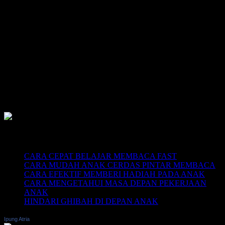
East Java, Indonesia
HUBUNGI
HOTLINE-1: +62 852 3046 8161
HOTLINE-2: +62 852 3123 6622
Contact Center: (0341) 754 358
Email: belajarmembacaFAST@gmail.com
Web: www.belajarmembaca.co.id
LINK CHAT WHATSAPP
Recent Posts
CARA CEPAT BELAJAR MEMBACA FAST
CARA MUDAH ANAK CERDAS PINTAR MEMBACA
CARA EFEKTIF MEMBERI HADIAH PADA ANAK
CARA MENGETAHUI MASA DEPAN PEKERJAAN
ANAK
HINDARI GHIBAH DI DEPAN ANAK
Ipung Atria