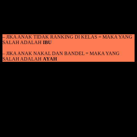
bahwasanya ketika anak bermasalah dan tidak maksimal dalam
melaksanakan suatu pembelajaran itu bukan murni kesalahan dari
anak sendiri. Karena memang yang mendampingi anak dalam
keseharian juga adalah orang tuanya sendiri. Dan yang lebih sering
mendampingi mungkin sosok seorang ibu.
– JIKA ANAK TIDAK RANKING DI KELAS = MAKA YANG
SALAH ADALAH
IBU
– JIKA ANAK NAKAL DAN BANDEL = MAKA YANG
SALAH ADALAH
AYAH
Dan jika kita sambungkan kembali dalam cakup anak bermasalah
siapa yang salah, ketika anak tidak mendapatkan rangking, itu juga
ada kesalahan dari sisi seorang ibu. Jadi jangan hanya menyalahkan
anak ketika dia kurang maksimal, namun kita sebagai orang tua pun
juga harus introspeksi diri, karena memang ada yang salah dari kita
yakni mungkin belum fokus, belum sabar, dan belum kompeten
dalam mengajari dan membimbing anak.
Perlu kita ketahui juga, dari sisi seorang ayah, jangan merasa
tenang-tenang saja ketika ada yang salah dari sang anak. Jangan
hanya menyalahkan seorang istri ketika anak kurang begitu handal
dalam pembelajaran, ayah pun juga salah ketika sanga anak tidak
shalat, tidak menjalankan ajaran syariat islam, dan juga salah dalam